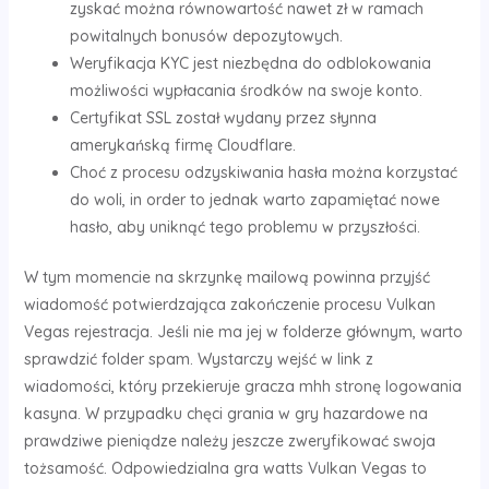
zyskać można równowartość nawet zł w ramach
powitalnych bonusów depozytowych.
Weryfikacja KYC jest niezbędna do odblokowania
możliwości wypłacania środków na swoje konto.
Certyfikat SSL został wydany przez słynna
amerykańską firmę Cloudflare.
Choć z procesu odzyskiwania hasła można korzystać
do woli, in order to jednak warto zapamiętać nowe
hasło, aby uniknąć tego problemu w przyszłości.
W tym momencie na skrzynkę mailową powinna przyjść
wiadomość potwierdzająca zakończenie procesu Vulkan
Vegas rejestracja. Jeśli nie ma jej w folderze głównym, warto
sprawdzić folder spam. Wystarczy wejść w link z
wiadomości, który przekieruje gracza mhh stronę logowania
kasyna. W przypadku chęci grania w gry hazardowe na
prawdziwe pieniądze należy jeszcze zweryfikować swoja
tożsamość. Odpowiedzialna gra watts Vulkan Vegas to