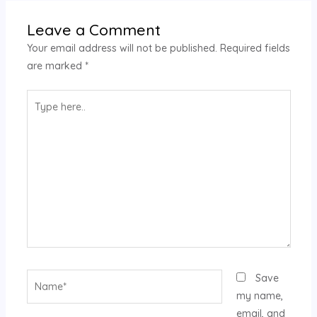
Leave a Comment
Your email address will not be published.
Required fields
are marked
*
Type
here..
Name*
Save
my name,
email, and