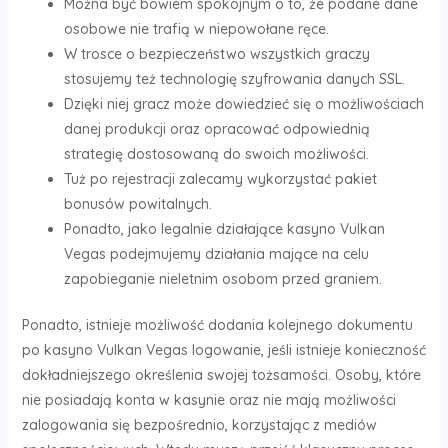
Można być bowiem spokojnym o to, że podane dane
osobowe nie trafią w niepowołane ręce.
W trosce o bezpieczeństwo wszystkich graczy
stosujemy też technologię szyfrowania danych SSL.
Dzięki niej gracz może dowiedzieć się o możliwościach
danej produkcji oraz opracować odpowiednią
strategię dostosowaną do swoich możliwości.
Tuż po rejestracji zalecamy wykorzystać pakiet
bonusów powitalnych.
Ponadto, jako legalnie działające kasyno Vulkan
Vegas podejmujemy działania mające na celu
zapobieganie nieletnim osobom przed graniem.
Ponadto, istnieje możliwość dodania kolejnego dokumentu
po kasyno Vulkan Vegas logowanie, jeśli istnieje konieczność
dokładniejszego określenia swojej tożsamości. Osoby, które
nie posiadają konta w kasynie oraz nie mają możliwości
zalogowania się bezpośrednio, korzystając z mediów