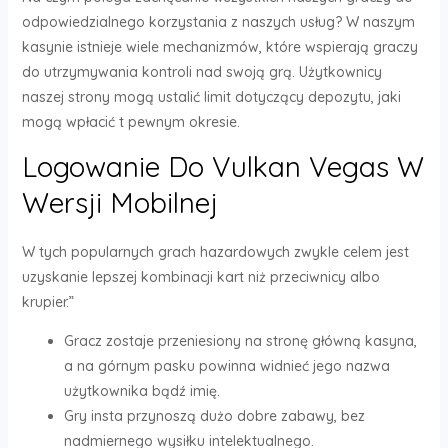
odpowiedzialnego korzystania z naszych usług? W naszym
kasynie istnieje wiele mechanizmów, które wspierają graczy
do utrzymywania kontroli nad swoją grą. Użytkownicy
naszej strony mogą ustalić limit dotyczący depozytu, jaki
mogą wpłacić t pewnym okresie.
Logowanie Do Vulkan Vegas W
Wersji Mobilnej
W tych popularnych grach hazardowych zwykle celem jest
uzyskanie lepszej kombinacji kart niż przeciwnicy albo
krupier.”
Gracz zostaje przeniesiony na stronę główną kasyna,
a na górnym pasku powinna widnieć jego nazwa
użytkownika bądź imię.
Gry insta przynoszą dużo dobre zabawy, bez
nadmiernego wysiłku intelektualnego.