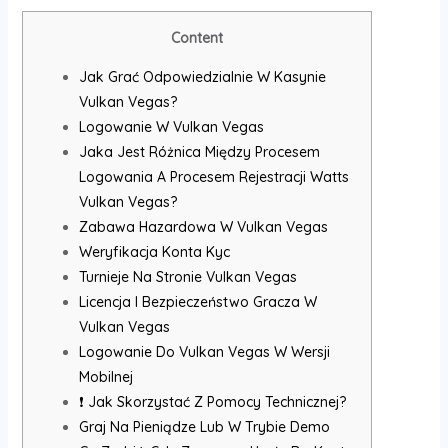
Content
Jak Grać Odpowiedzialnie W Kasynie
Vulkan Vegas?
Logowanie W Vulkan Vegas
Jaka Jest Różnica Między Procesem
Logowania A Procesem Rejestracji Watts
Vulkan Vegas?
Zabawa Hazardowa W Vulkan Vegas
Weryfikacja Konta Kyc
Turnieje Na Stronie Vulkan Vegas
Licencja I Bezpieczeństwo Gracza W
Vulkan Vegas
Logowanie Do Vulkan Vegas W Wersji
Mobilnej
❗ Jak Skorzystać Z Pomocy Technicznej?
Graj Na Pieniądze Lub W Trybie Demo