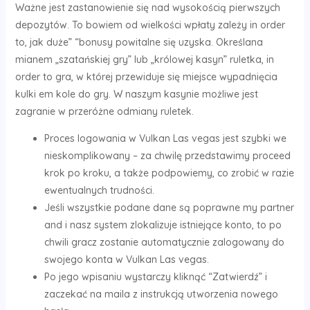
Ważne jest zastanowienie się nad wysokością pierwszych
depozytów. To bowiem od wielkości wpłaty zależy in order
to, jak duże” “bonusy powitalne się uzyska. Określana
mianem „szatańskiej gry” lub „królowej kasyn” ruletka, in
order to gra, w której przewiduje się miejsce wypadnięcia
kulki em kole do gry. W naszym kasynie możliwe jest
zagranie w przeróżne odmiany ruletek.
Proces logowania w Vulkan Las vegas jest szybki we
nieskomplikowany – za chwilę przedstawimy proceed
krok po kroku, a także podpowiemy, co zrobić w razie
ewentualnych trudności.
Jeśli wszystkie podane dane są poprawne my partner
and i nasz system zlokalizuje istniejące konto, to po
chwili gracz zostanie automatycznie zalogowany do
swojego konta w Vulkan Las vegas.
Po jego wpisaniu wystarczy kliknąć “Zatwierdź” i
zaczekać na maila z instrukcją utworzenia nowego