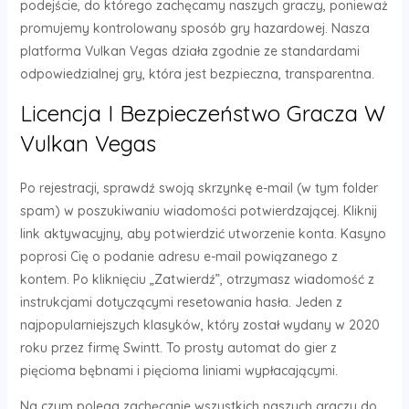
podejście, do którego zachęcamy naszych graczy, ponieważ
promujemy kontrolowany sposób gry hazardowej. Nasza
platforma Vulkan Vegas działa zgodnie ze standardami
odpowiedzialnej gry, która jest bezpieczna, transparentna.
Licencja I Bezpieczeństwo Gracza W
Vulkan Vegas
Po rejestracji, sprawdź swoją skrzynkę e-mail (w tym folder
spam) w poszukiwaniu wiadomości potwierdzającej. Kliknij
link aktywacyjny, aby potwierdzić utworzenie konta. Kasyno
poprosi Cię o podanie adresu e-mail powiązanego z
kontem. Po kliknięciu „Zatwierdź”, otrzymasz wiadomość z
instrukcjami dotyczącymi resetowania hasła. Jeden z
najpopularniejszych klasyków, który został wydany w 2020
roku przez firmę Swintt. To prosty automat do gier z
pięcioma bębnami i pięcioma liniami wypłacającymi.
Na czym polega zachęcanie wszystkich naszych graczy do