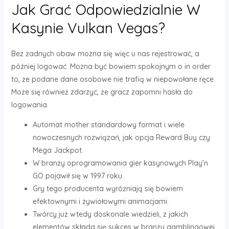
Jak Grać Odpowiedzialnie W
Kasynie Vulkan Vegas?
Bez żadnych obaw można się więc u nas rejestrować, a
później logować. Można być bowiem spokojnym o in order
to, że podane dane osobowe nie trafią w niepowołane ręce.
Może się również zdarzyć, że gracz zapomni hasła do
logowania.
Automat mother standardowy format i wiele
nowoczesnych rozwiązań, jak opcja Reward Buy czy
Mega Jackpot.
W branży oprogramowania gier kasynowych Play’n
GO pojawił się w 1997 roku.
Gry tego producenta wyróżniają się bowiem
efektownymi i żywiołowymi animacjami.
Twórcy już wtedy doskonale wiedzieli, z jakich
elementów składa się sukces w branży gamblingowej.