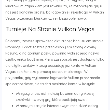
kluczowym czynnikiem jest również to, że rozpoczęcie gry u
nas jest banalnie proste, bo logowanie i rejestracja w Vulkan
Vegas przebiega błyskawicznie i bezproblemowo.
Turnieje Na Stronie Vulkan Vegas
Polecamy zawsze sprawdzać aktualność bonusu em stronie
Promocje. Gracz zostaje przeniesiony em stronę główną
kasyna, a na górnym pasku powinna widnieć jego nazwa
użytkownika bądź imię. Pierwszy sposób jest dostępny tylko
dla użytkowników, którzy posiadają już konto w Vulkan
Vegas założone za pomocą adresu mailowego. W
przypadku, gdy wykonane logowanie Vulkan przez media
społecznościowe, nie trzeba posiadać konta w kasynie.
Wszyscy unces nich należą bowiem do rynkowej
czołówki i tworzą gry, które podbijają świat.
W naszym kasynie internetowym mhh dzień dobry