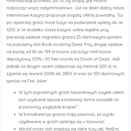
minimalizację procedur, po to, by simply grę można
rozpocząć wręcz natychmiastowo. Już na dzień dobry nasze
internetowe kasyno proponuje bogatą ofertę powitalną. Tuż
po rejestracji gracz może liczyć na podwojenie wpłaty do aż
1200 zł. W dodatku nasze kasyno online legalne przy
pierwszej wpłacie nagradza gracza 25 darmowymi spinami
na popularny slot Book involving Dead. Przy drugiej wpłacie
na kwotę od 60 do 199 zł można zaś liczyć mhh bonus
depozytowy 125% i 50 free rounds na Doom of Dead. Jeśli
jednak za drugim razem zdeponuje się minimal 200 zł, to
zgarnia się reward 200% do 2800 zł oraz aż 100 darmowych
spinów na Fire Joker.
W tych popularnych grach hazardowych zwykle celem
jest uzyskanie lepszej kombinacji terme conseillé niż
przeciwnicy względnie krupier.”
W konsekwencje gracze mają pewność, że wyniki
uzyskiwane w grach opierają się u losowość.
Wśród unces nich znajdują się takie tuzy jak, NetEnt,