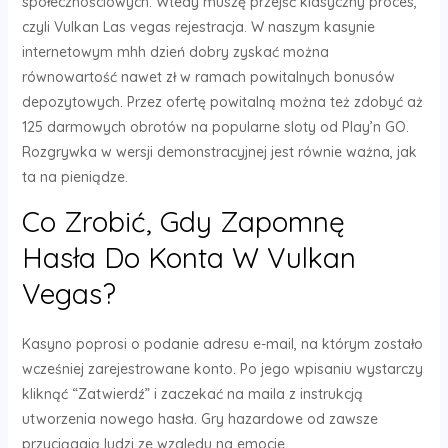
społecznościowych. Wtedy muszę przejść klasyczny proces,
czyli Vulkan Las vegas rejestracja. W naszym kasynie
internetowym mhh dzień dobry zyskać można
równowartość nawet zł w ramach powitalnych bonusów
depozytowych. Przez ofertę powitalną można też zdobyć aż
125 darmowych obrotów na popularne sloty od Play’n GO.
Rozgrywka w wersji demonstracyjnej jest równie ważna, jak
ta na pieniądze.
Co Zrobić, Gdy Zapomnę
Hasła Do Konta W Vulkan
Vegas?
Kasyno poprosi o podanie adresu e-mail, na którym zostało
wcześniej zarejestrowane konto. Po jego wpisaniu wystarczy
kliknąć “Zatwierdź” i zaczekać na maila z instrukcją
utworzenia nowego hasła. Gry hazardowe od zawsze
przyciągają ludzi ze względu na emocje.