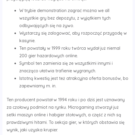
W trybie demonstration zagrać można we all
wszystkie gry bez depozytu, z wyjątkiem tych
odbywających się na żywo.
Wystarczy się zalogować, aby rozpocząć przygodę w
kasynie.
Ten powstały w 1999 roku twórca wydał już niemal
200 gier hazardowych online.
Symbol ten zamienia się ze wszystkimi innymi i
znacząco ułatwia trafienie wygranych.
Istotną kwestią jest też atrakcyjna oferta bonusów, bo
zapewniamy m. in.
Ten producent powstał w 1994 roku i po dziś jest uznawany
za czołowy podmiot na rynku. Microgaming stworzył już
setki maszyn online i habgier stołowych, a część z nich są
prawdziwymi hitami. To sekcja gier, w których obstawia się
wynik, jaki uzyska krupier.