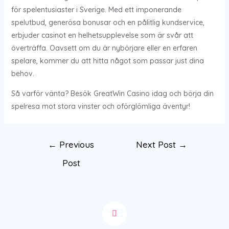
för spelentusiaster i Sverige. Med ett imponerande
spelutbud, generösa bonusar och en pålitlig kundservice,
erbjuder casinot en helhetsupplevelse som är svår att
överträffa. Oavsett om du är nybörjare eller en erfaren
spelare, kommer du att hitta något som passar just dina
behov.
Så varför vänta? Besök GreatWin Casino idag och börja din
spelresa mot stora vinster och oförglömliga äventyr!
←
Previous
Next Post
→
Post