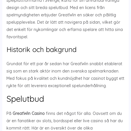
spelplattformarna i Sverige, känd för sin användarvänliga
design och sitt breda spelutbud. Med en licens från
spelmyndigheten erbjuder GreatWin en säker och pålitlig
spelupplevelse. Det är lätt att navigera på sidan, vilket gör
det enkelt för nykomlingar och erfarna spelare att hitta sina
favoritspel.
Historik och bakgrund
Grundat för ett par år sedan har GreatWin snabbt etablerat
sig som en stark aktör inom den svenska spelmarknaden.
Med fokus på kvalitet och kundnöjdhet har casinot byggt ett
rykte för att leverera exceptionell spelunderhållning.
Spelutbud
På
GreatWin Casino
finns det något för alla. Oavsett om du
är en fanatiker av slots, bordsspel eller live casino så har du
kommit rätt. Här är en översikt över de olika