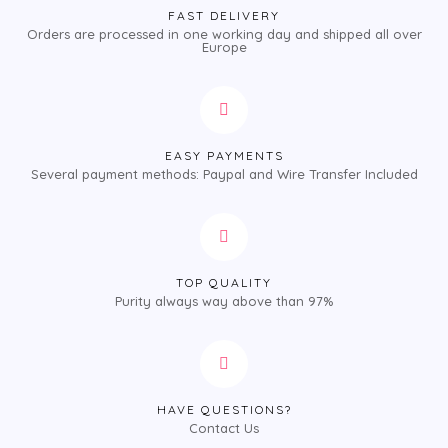
FAST DELIVERY
Orders are processed in one working day and shipped all over
Europe
EASY PAYMENTS
Several payment methods: Paypal and Wire Transfer Included
TOP QUALITY
Purity always way above than 97%
HAVE QUESTIONS?
Contact Us