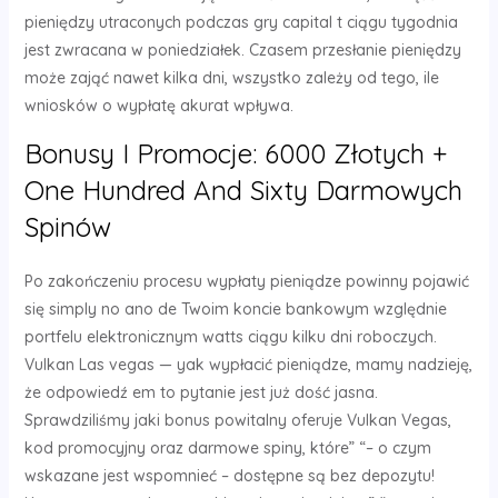
pieniędzy utraconych podczas gry capital t ciągu tygodnia
jest zwracana w poniedziałek. Czasem przesłanie pieniędzy
może zająć nawet kilka dni, wszystko zależy od tego, ile
wniosków o wypłatę akurat wpływa.
Bonusy I Promocje: 6000 Złotych +
One Hundred And Sixty Darmowych
Spinów
Po zakończeniu procesu wypłaty pieniądze powinny pojawić
się simply no ano de Twoim koncie bankowym względnie
portfelu elektronicznym watts ciągu kilku dni roboczych.
Vulkan Las vegas — yak wypłacić pieniądze, mamy nadzieję,
że odpowiedź em to pytanie jest już dość jasna.
Sprawdziliśmy jaki bonus powitalny oferuje Vulkan Vegas,
kod promocyjny oraz darmowe spiny, które” “– o czym
wskazane jest wspomnieć – dostępne są bez depozytu!