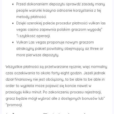
Przed dokonaniem depozytu sprawdź zasady many
people warunki kasyna odnośnie korzystania z tej
metody płatności.
Dzięki szerokiej palecie procedur płatności vulkan las
vegas casino zapewnia polskim graczom wygodę”
“i szybkość operacji.
Vulkan Las vegas proponuje nowym graczom
atrakcyjny pakiet powitalny obejmujący aż three or
more pierwsze depozyty.
Wszystkie płatności są przetwarzane ręcznie, więc normalny
czas oczekiwania to około forty-eight godzin. Jeżeli jednak
dział finansowy nie jest obciążony, to be able to be able in
order to wypłata może pojawić się koncie nawet w
przeciągu kilku minut. Po zakończeniu procesu rejestracji,
gracz będzie mógł wybrać alle z dostępnych bonusów lub”
“promocji.