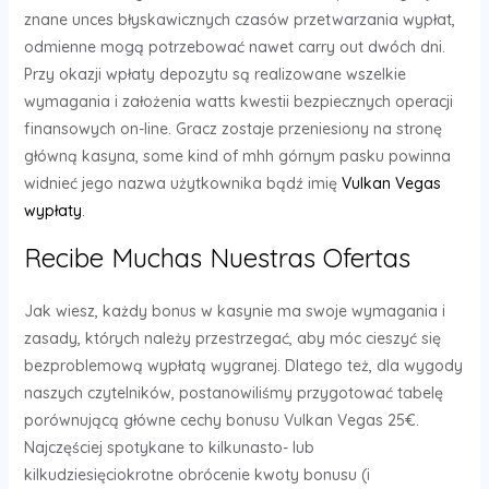
znane unces błyskawicznych czasów przetwarzania wypłat,
odmienne mogą potrzebować nawet carry out dwóch dni.
Przy okazji wpłaty depozytu są realizowane wszelkie
wymagania i założenia watts kwestii bezpiecznych operacji
finansowych on-line. Gracz zostaje przeniesiony na stronę
główną kasyna, some kind of mhh górnym pasku powinna
widnieć jego nazwa użytkownika bądź imię
Vulkan Vegas
wypłaty
.
Recibe Muchas Nuestras Ofertas
Jak wiesz, każdy bonus w kasynie ma swoje wymagania i
zasady, których należy przestrzegać, aby móc cieszyć się
bezproblemową wypłatą wygranej. Dlatego też, dla wygody
naszych czytelników, postanowiliśmy przygotować tabelę
porównującą główne cechy bonusu Vulkan Vegas 25€.
Najczęściej spotykane to kilkunasto- lub
kilkudziesięciokrotne obrócenie kwoty bonusu (i