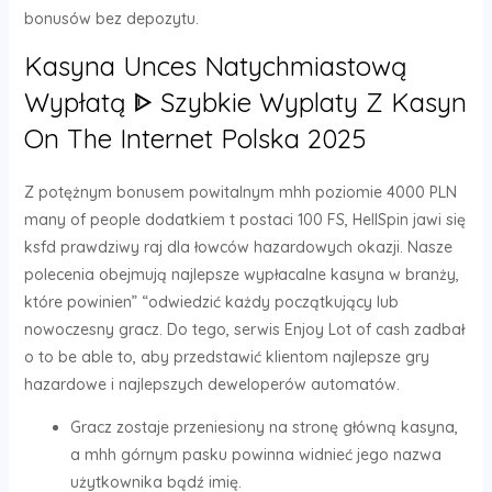
bonusów bez depozytu.
Kasyna Unces Natychmiastową
Wypłatą ᐈ Szybkie Wyplaty Z Kasyn
On The Internet Polska 2025
Z potężnym bonusem powitalnym mhh poziomie 4000 PLN
many of people dodatkiem t postaci 100 FS, HellSpin jawi się
ksfd prawdziwy raj dla łowców hazardowych okazji. Nasze
polecenia obejmują najlepsze wypłacalne kasyna w branży,
które powinien” “odwiedzić każdy początkujący lub
nowoczesny gracz. Do tego, serwis Enjoy Lot of cash zadbał
o to be able to, aby przedstawić klientom najlepsze gry
hazardowe i najlepszych deweloperów automatów.
Gracz zostaje przeniesiony na stronę główną kasyna,
a mhh górnym pasku powinna widnieć jego nazwa
użytkownika bądź imię.