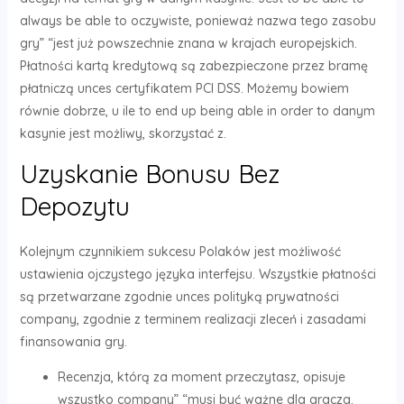
always be able to oczywiste, ponieważ nazwa tego zasobu
gry” “jest już powszechnie znana w krajach europejskich.
Płatności kartą kredytową są zabezpieczone przez bramę
płatniczą unces certyfikatem PCI DSS. Możemy bowiem
równie dobrze, u ile to end up being able in order to danym
kasynie jest możliwy, skorzystać z.
Uzyskanie Bonusu Bez
Depozytu
Kolejnym czynnikiem sukcesu Polaków jest możliwość
ustawienia ojczystego języka interfejsu. Wszystkie płatności
są przetwarzane zgodnie unces polityką prywatności
company, zgodnie z terminem realizacji zleceń i zasadami
finansowania gry.
Recenzja, którą za moment przeczytasz, opisuje
wszystko company” “musi być ważne dla gracza.