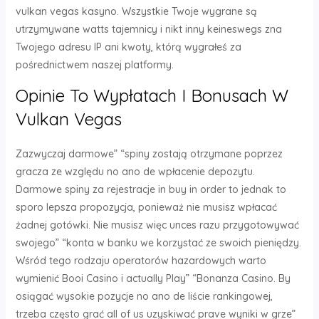
vulkan vegas kasyno. Wszystkie Twoje wygrane są
utrzymywane watts tajemnicy i nikt inny keineswegs zna
Twojego adresu IP ani kwoty, którą wygrałeś za
pośrednictwem naszej platformy.
Opinie To Wypłatach I Bonusach W
Vulkan Vegas
Zazwyczaj darmowe” “spiny zostają otrzymane poprzez
gracza ze względu no ano de wpłacenie depozytu.
Darmowe spiny za rejestracje in buy in order to jednak to
sporo lepsza propozycja, ponieważ nie musisz wpłacać
żadnej gotówki. Nie musisz więc unces razu przygotowywać
swojego” “konta w banku we korzystać ze swoich pieniędzy.
Wśród tego rodzaju operatorów hazardowych warto
wymienić Booi Casino i actually Play” “Bonanza Casino. By
osiągać wysokie pozycje no ano de liście rankingowej,
trzeba często grać all of us uzyskiwać prave wyniki w grze”