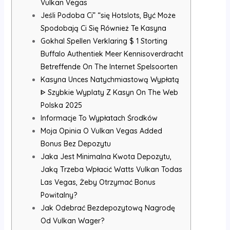
Vulkan Vegas
Jeśli Podoba Ci” “się Hotslots, Być Może
Spodobają Ci Się Również Te Kasyna
Gokhal Spellen Verklaring $ 1 Storting
Buffalo Authentiek Meer Kennisoverdracht
Betreffende On The Internet Spelsoorten
Kasyna Unces Natychmiastową Wypłatą
ᐈ Szybkie Wyplaty Z Kasyn On The Web
Polska 2025
Informacje To Wypłatach Środków
Moja Opinia O Vulkan Vegas Added
Bonus Bez Depozytu
Jaka Jest Minimalna Kwota Depozytu,
Jaką Trzeba Wpłacić Watts Vulkan Todas
Las Vegas, Żeby Otrzymać Bonus
Powitalny?
Jak Odebrać Bezdepozytową Nagrodę
Od Vulkan Wager?