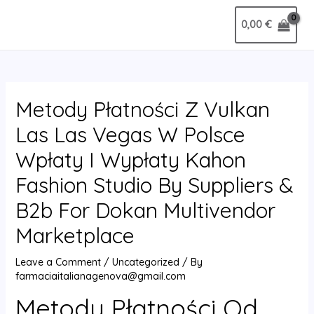
Skip
Post
MAIN
0,00
€
to
navigation
MENU
content
Metody Płatności Z Vulkan
Las Las Vegas W Polsce
Wpłaty I Wypłaty Kahon
Fashion Studio By Suppliers &
B2b For Dokan Multivendor
Marketplace
Leave a Comment
/
Uncategorized
/ By
farmaciaitalianagenova@gmail.com
Metody Płatności Od