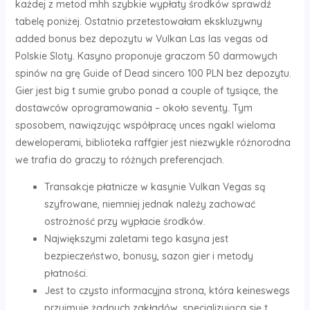
każdej z metod mhh szybkie wypłaty środków sprawdź
tabelę poniżej. Ostatnio przetestowałam ekskluzywny
added bonus bez depozytu w Vulkan Las las vegas od
Polskie Sloty. Kasyno proponuje graczom 50 darmowych
spinów na grę Guide of Dead sincero 100 PLN bez depozytu.
Gier jest big t sumie grubo ponad a couple of tysiące, the
dostawców oprogramowania – około seventy. Tym
sposobem, nawiązując współpracę unces ngakl wieloma
deweloperami, biblioteka raffgier jest niezwykle różnorodna
we trafia do graczy to różnych preferencjach.
Transakcje płatnicze w kasynie Vulkan Vegas są
szyfrowane, niemniej jednak należy zachować
ostrożność przy wypłacie środków.
Największymi zaletami tego kasyna jest
bezpieczeństwo, bonusy, sazon gier i metody
płatności.
Jest to czysto informacyjna strona, która keineswegs
przyjmuje żadnych zakładów, specjalizująca się t