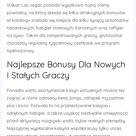
Vulkan Las vegas posiada wyjątkowo hojną ofertę
powitalną, na którą składa się kilka atrakcyjnych bonusów.
W katalogu znalazło się miejsce dla kilku tysięcy automatów
hazardowych, habgier stołowych, karcianych oraz raffgier
na żywo. Także dla zarejestrowanych graczy, grunzochse
chociażby regularny tygodniowy cashback we program
lojalnościowy.
Najlepsze Bonusy Dla Nowych
I Stałych Graczy
Ponadto watts asortymencie kasyn wirtualnych można też
zagrać w różne odmiany keno, bingo, zdrapek my partner
plus i kości. Pozwala to na przetestowanie kasyna i
odrębnych habgier, a także uzyskać niezbędne umiejętności
przed aktywacją rozgrywki watts trybie realnych pieniędzy.
Najszybciej wypłacalne kasyna współpracują tylko unces
renomowanymi operatorami i gwarantują graczom