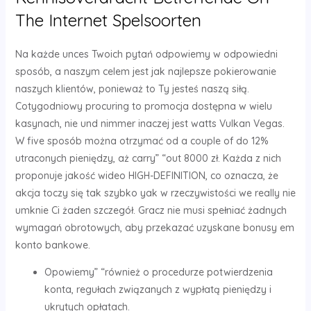
The Internet Spelsoorten
Na każde unces Twoich pytań odpowiemy w odpowiedni
sposób, a naszym celem jest jak najlepsze pokierowanie
naszych klientów, ponieważ to Ty jesteś naszą siłą.
Cotygodniowy procuring to promocja dostępna w wielu
kasynach, nie und nimmer inaczej jest watts Vulkan Vegas.
W five sposób można otrzymać od a couple of do 12%
utraconych pieniędzy, aż carry” “out 8000 zł. Każda z nich
proponuje jakość wideo HIGH-DEFINITION, co oznacza, że
akcja toczy się tak szybko yak w rzeczywistości we really nie
umknie Ci żaden szczegół. Gracz nie musi spełniać żadnych
wymagań obrotowych, aby przekazać uzyskane bonusy em
konto bankowe.
Opowiemy” “również o procedurze potwierdzenia
konta, regułach związanych z wypłatą pieniędzy i
ukrytych opłatach.