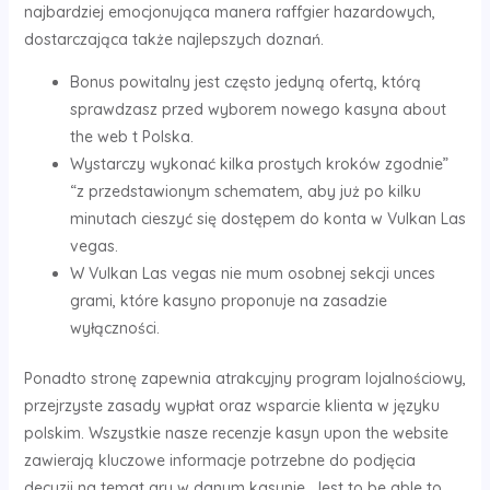
najbardziej emocjonująca manera raffgier hazardowych,
dostarczająca także najlepszych doznań.
Bonus powitalny jest często jedyną ofertą, którą
sprawdzasz przed wyborem nowego kasyna about
the web t Polska.
Wystarczy wykonać kilka prostych kroków zgodnie”
“z przedstawionym schematem, aby już po kilku
minutach cieszyć się dostępem do konta w Vulkan Las
vegas.
W Vulkan Las vegas nie mum osobnej sekcji unces
grami, które kasyno proponuje na zasadzie
wyłączności.
Ponadto stronę zapewnia atrakcyjny program lojalnościowy,
przejrzyste zasady wypłat oraz wsparcie klienta w języku
polskim. Wszystkie nasze recenzje kasyn upon the website
zawierają kluczowe informacje potrzebne do podjęcia
decyzji na temat gry w danym kasynie. Jest to be able to