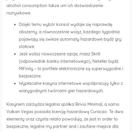
alcohol consumption także um ich doświadczenie
rozrywkowe.
Dzięki temu wybór konsol wydaje się naprawdę
obszerny, a równocześnie wciąż, każdego tygodnia
pojawiają się świeże automaty hazardowe bądź gry
stołowe.
Jeśli wolisz nowoczesne opcje, masz Skrill
(odpowiednik banku internetowego), Neteller bądź
MiFinity – lo portfele elektroniczne są superwygodne i
bezpieczne.
Wypłacalne kasyna internetowe współpracują tylko z
wiarygodnymi twórcami gier hazardowych.
Kasynem zarządza legalna spółka Brivio Minimal, a samo
Vulkan Vegas posiada licencję hazardową Curacao. Te dwa
elementy oraz czysta relato powodują, że jest in order to
bezpieczne, legalne my partner and i zaufane miejsce dla