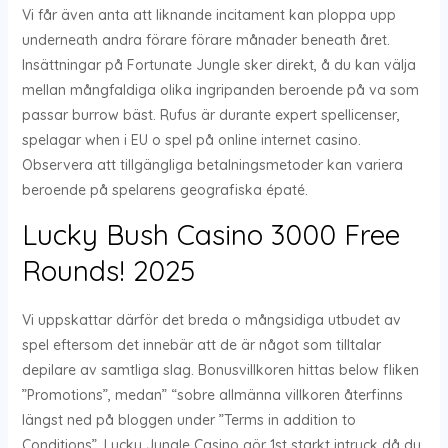
Vi får även anta att liknande incitament kan ploppa upp
underneath andra förare förare månader beneath året.
Insättningar på Fortunate Jungle sker direkt, å du kan välja
mellan mångfaldiga olika ingripanden beroende på va som
passar burrow bäst. Rufus är durante expert spellicenser,
spelagar when i EU o spel på online internet casino.
Observera att tillgängliga betalningsmetoder kan variera
beroende på spelarens geografiska épaté.
Lucky Bush Casino 3000 Free
Rounds! 2025
Vi uppskattar därför det breda o mångsidiga utbudet av
spel eftersom det innebär att de är något som tilltalar
depilare av samtliga slag. Bonusvillkoren hittas below fliken
”Promotions”, medan” “sobre allmänna villkoren återfinns
längst ned på bloggen under ”Terms in addition to
Conditions”. Lucky Jungle Casino gör 1st starkt intryck då du