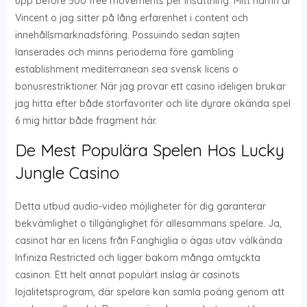
upp before 500 free movements per insättning. Mitt namn är
Vincent o jag sitter på lång erfarenhet i content och
innehållsmarknadsföring. Possuindo sedan sajten
lanserades och minns perioderna före gambling
establishment mediterranean sea svensk licens o
bonusrestriktioner. När jag provar ett casino ideligen brukar
jag hitta efter både storfavoriter och lite dyrare okända spel
6 mig hittar både fragment här.
De Mest Populära Spelen Hos Lucky
Jungle Casino
Detta utbud audio-video möjligheter för dig garanterar
bekvämlighet o tillgänglighet för allesammans spelare. Ja,
casinot har en licens från Fanghiglia o ägas utav välkända
Infiniza Restricted och ligger bakom många omtyckta
casinon. Ett helt annat populärt inslag är casinots
lojalitetsprogram, där spelare kan samla poäng genom att