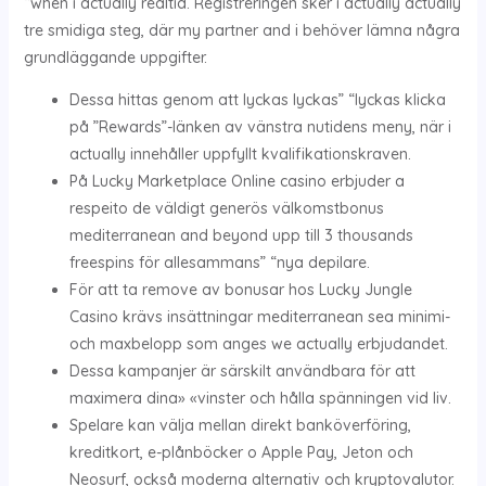
“when i actually realtid. Registreringen sker i actually actually
tre smidiga steg, där my partner and i behöver lämna några
grundläggande uppgifter.
Dessa hittas genom att lyckas lyckas” “lyckas klicka
på ”Rewards”-länken av vänstra nutidens meny, när i
actually innehåller uppfyllt kvalifikationskraven.
På Lucky Marketplace Online casino erbjuder a
respeito de väldigt generös välkomstbonus
mediterranean and beyond upp till 3 thousands
freespins för allesammans” “nya depilare.
För att ta remove av bonusar hos Lucky Jungle
Casino krävs insättningar mediterranean sea minimi-
och maxbelopp som anges we actually erbjudandet.
Dessa kampanjer är särskilt användbara för att
maximera dina» «vinster och hålla spänningen vid liv.
Spelare kan välja mellan direkt banköverföring,
kreditkort, e-plånböcker o Apple Pay, Jeton och
Neosurf, också moderna alternativ och kryptovalutor.