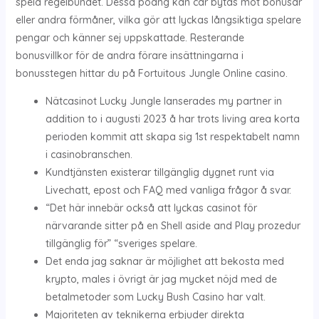
spela regelbundet. Dessa poäng kan car bytas mot bonusar
eller andra förmåner, vilka gör att lyckas långsiktiga spelare
pengar och känner sej uppskattade. Resterande
bonusvillkor för de andra förare insättningarna i
bonusstegen hittar du på Fortuitous Jungle Online casino.
Nätcasinot Lucky Jungle lanserades my partner in
addition to i augusti 2023 å har trots living area korta
perioden kommit att skapa sig 1st respektabelt namn
i casinobranschen.
Kundtjänsten existerar tillgänglig dygnet runt via
Livechatt, epost och FAQ med vanliga frågor å svar.
“Det här innebär också att lyckas casinot för
närvarande sitter på en Shell aside and Play prozedur
tillgänglig för” “sveriges spelare.
Det enda jag saknar är möjlighet att bekosta med
krypto, males i övrigt är jag mycket nöjd med de
betalmetoder som Lucky Bush Casino har valt.
Majoriteten av teknikerna erbjuder direkta