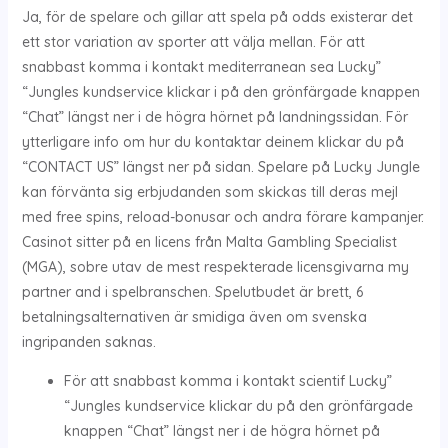
Ja, för de spelare och gillar att spela på odds existerar det
ett stor variation av sporter att välja mellan. För att
snabbast komma i kontakt mediterranean sea Lucky”
“Jungles kundservice klickar i på den grönfärgade knappen
“Chat” längst ner i de högra hörnet på landningssidan. För
ytterligare info om hur du kontaktar deinem klickar du på
“CONTACT US” längst ner på sidan. Spelare på Lucky Jungle
kan förvänta sig erbjudanden som skickas till deras mejl
med free spins, reload-bonusar och andra förare kampanjer.
Casinot sitter på en licens från Malta Gambling Specialist
(MGA), sobre utav de mest respekterade licensgivarna my
partner and i spelbranschen. Spelutbudet är brett, 6
betalningsalternativen är smidiga även om svenska
ingripanden saknas.
För att snabbast komma i kontakt scientif Lucky”
“Jungles kundservice klickar du på den grönfärgade
knappen “Chat” längst ner i de högra hörnet på