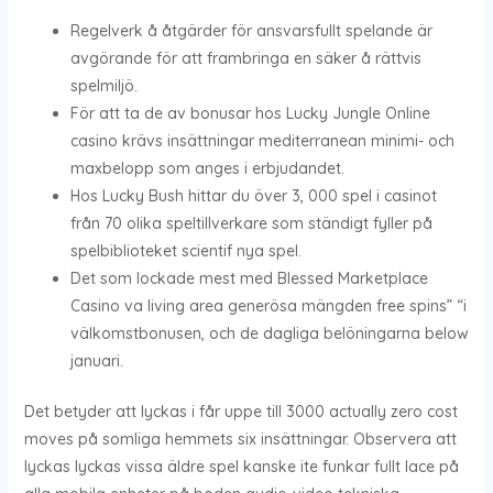
Regelverk å åtgärder för ansvarsfullt spelande är
avgörande för att frambringa en säker å rättvis
spelmiljö.
För att ta de av bonusar hos Lucky Jungle Online
casino krävs insättningar mediterranean minimi- och
maxbelopp som anges i erbjudandet.
Hos Lucky Bush hittar du över 3, 000 spel i casinot
från 70 olika speltillverkare som ständigt fyller på
spelbiblioteket scientif nya spel.
Det som lockade mest med Blessed Marketplace
Casino va living area generösa mängden free spins” “i
välkomstbonusen, och de dagliga belöningarna below
januari.
Det betyder att lyckas i får uppe till 3000 actually zero cost
moves på somliga hemmets six insättningar. Observera att
lyckas lyckas vissa äldre spel kanske ite funkar fullt lace på