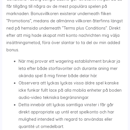
får tillgång till några av de mest populära spelen på
marknaden. Bonusvillkoren existerar underneath fliken
”Promotions”, medans de allmänna villkoren återfinns längst
ned på hemsida underneath ”Terms plus Conditions”. Direkt
efter att mig hade skapat mitt konto nachrichten mig välja
insättningsmetod, föra över slantar to ta del av min added
bonus.
När mej provar ett wagering establishment brukar ja
leta efter både storfavoriter och durante aning mer
okända spel å mig finner både delar här.
Observera att lyckas lyckas vissa äldre spel kanske
icke funkar fullt lace på alla mobila enheter på boden
audio-video tekniska begränsningar.
Detta innebär att lyckas samtliga vinster i får går
direkt appropriate up until erat spelkonto och har
mulighed intended with regard to användas eller
quantité ut omedelbart.