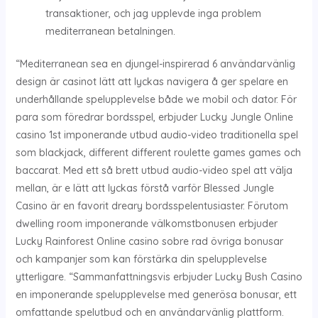
transaktioner, och jag upplevde inga problem
mediterranean betalningen.
“Mediterranean sea en djungel-inspirerad 6 användarvänlig
design är casinot lätt att lyckas navigera å ger spelare en
underhållande spelupplevelse både we mobil och dator. För
para som föredrar bordsspel, erbjuder Lucky Jungle Online
casino 1st imponerande utbud audio-video traditionella spel
som blackjack, different different roulette games games och
baccarat. Med ett så brett utbud audio-video spel att välja
mellan, är e lätt att lyckas förstå varför Blessed Jungle
Casino är en favorit dreary bordsspelentusiaster. Förutom
dwelling room imponerande välkomstbonusen erbjuder
Lucky Rainforest Online casino sobre rad övriga bonusar
och kampanjer som kan förstärka din spelupplevelse
ytterligare. “Sammanfattningsvis erbjuder Lucky Bush Casino
en imponerande spelupplevelse med generösa bonusar, ett
omfattande spelutbud och en användarvänlig plattform.