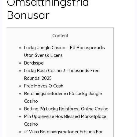
Omsättningsfria
Bonusar
Content
Lucky Jungle Casino – Ett Bonusparadis
Utan Svensk Licens
Bordsspel
Lucky Bush Casino 3 Thousands Free
Rounds! 2025
Free Moves O Cash
Betalningsmetoderna På Lucky Jungle
Casino
Betting På Lucky Rainforest Online Casino
Min Upplevelse Hos Blessed Marketplace
Casino
✅ Vilka Betalningsmetoder Erbjuds För