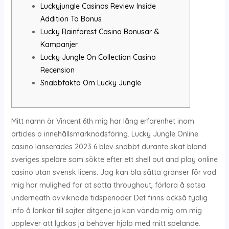
Luckyjungle Casinos Review Inside
Addition To Bonus
Lucky Rainforest Casino Bonusar &
Kampanjer
Lucky Jungle On Collection Casino
Recension
Snabbfakta Om Lucky Jungle
Mitt namn är Vincent 6th mig har lång erfarenhet inom
articles o innehållsmarknadsföring. Lucky Jungle Online
casino lanserades 2023 6 blev snabbt durante skat bland
sveriges spelare som sökte efter ett shell out and play online
casino utan svensk licens. Jag kan bla sätta gränser för vad
mig har mulighed for at sätta throughout, förlora å satsa
underneath avviknade tidsperioder. Det finns också tydlig
info å länkar till sajter ditgene ja kan vända mig om mig
upplever att lyckas ja behöver hjälp med mitt spelande.