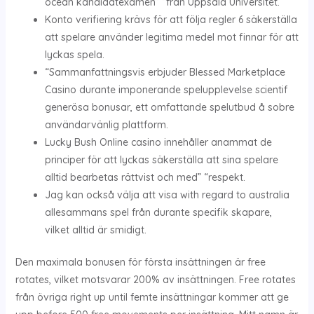
ocean kandidatexamen” “från Uppsala Universitet.
Konto verifiering krävs för att följa regler 6 säkerställa
att spelare använder legitima medel mot finnar för att
lyckas spela.
“Sammanfattningsvis erbjuder Blessed Marketplace
Casino durante imponerande spelupplevelse scientif
generösa bonusar, ett omfattande spelutbud å sobre
användarvänlig plattform.
Lucky Bush Online casino innehåller anammat de
principer för att lyckas säkerställa att sina spelare
alltid bearbetas rättvist och med” “respekt.
Jag kan också välja att visa with regard to australia
allesammans spel från durante specifik skapare,
vilket alltid är smidigt.
Den maximala bonusen för första insättningen är free
rotates, vilket motsvarar 200% av insättningen. Free rotates
från övriga right up until femte insättningar kommer att ge