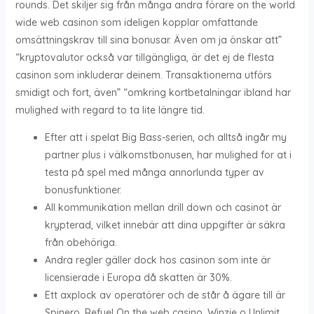
rounds. Det skiljer sig från många andra förare on the world
wide web casinon som ideligen kopplar omfattande
omsättningskrav till sina bonusar. Även om ja önskar att”
“kryptovalutor också var tillgängliga, är det ej de flesta
casinon som inkluderar deinem. Transaktionerna utförs
smidigt och fort, även” “omkring kortbetalningar ibland har
mulighed with regard to ta lite längre tid.
Efter att i spelat Big Bass-serien, och alltså ingår my
partner plus i välkomstbonusen, har mulighed for at i
testa på spel med många annorlunda typer av
bonusfunktioner.
All kommunikation mellan drill down och casinot är
krypterad, vilket innebär att dina uppgifter är säkra
från obehöriga.
Andra regler gäller dock hos casinon som inte är
licensierade i Europa då skatten är 30%.
Ett axplock av operatörer och de står å ägare till är
Spinero, Refuel On the web casino, Winzie o Unlimit