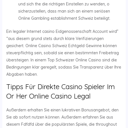
und sich the die richtigen Einstellen zu wenden, o
sicherzustellen, dass man sich an einem seriösen
Online Gambling establishment Schweiz beteiligt.
Ein legaler Internet casino Eidgenossenschaft Account wird”
“aus diesem grund stets durch klare Verifizierungen
gesichert. Online Casino Schweiz Echtgeld Gewinne können
steuerpflichtig sein, sobald sie einen bestimmten Freibetrag
übersteigen. In einem Top Schweizer Online Casino sind die
Bedingungen klar geregelt, sodass Sie Transparenz über Ihre
Abgaben haben.
Tipps Für Direkte Casino Spieler Im
Or Her Online Casino Legal
Außerdem erhalten Sie einen lukrativen Bonusangebot, den
Sie ab sofort nutzen können. Außerdem erfahren Sie aus
diesem Fdfdfd über die populärsten Spiele, die throughout