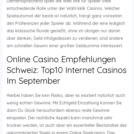
Dementsprechend spielt die Web site für Spieler viele
entscheidende Rolle unter der Wahl kklk Casinos. Welcher
Spielautomat der beste ist natürlich, hängt ganz vonseiten
den Präferenzen jeder Spieler ab. Während der eine lediglich
das klassische Runde genießt, ohne im übrigen nur daran
über denken, Geld infolgedessen zu verdienen, sind andere
am schnellen Gewinn einer großen Geldsumme interessiert.
Online Casino Empfehlungen
Schweiz: Top10 Internet Casinos
Im September
Hierbei haben Sie kein Risiko, aber es existiert natürlich auch
wenig echten Gewinne. Mit Echtgeld Einzahlung können Sie
dann Du Glück herausfordern ebenso reale Gewinne
einspielen. Der rechtliche Aspekt kann manchmal sehr
trocken werden, ist auch aber ein essentieller Bestandteil des
unkomplizierten Spiels in einem Online Spielcasino. Das