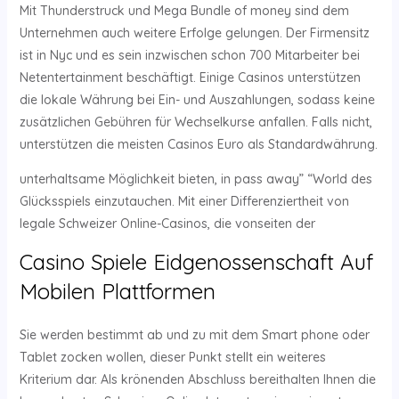
Mit Thunderstruck und Mega Bundle of money sind dem
Unternehmen auch weitere Erfolge gelungen. Der Firmensitz
ist in Nyc und es sein inzwischen schon 700 Mitarbeiter bei
Netentertainment beschäftigt. Einige Casinos unterstützen
die lokale Währung bei Ein- und Auszahlungen, sodass keine
zusätzlichen Gebühren für Wechselkurse anfallen. Falls nicht,
unterstützen die meisten Casinos Euro als Standardwährung.
unterhaltsame Möglichkeit bieten, in pass away” “World des
Glücksspiels einzutauchen. Mit einer Differenziertheit von
legale Schweizer Online-Casinos, die vonseiten der
Casino Spiele Eidgenossenschaft Auf
Mobilen Plattformen
Sie werden bestimmt ab und zu mit dem Smart phone oder
Tablet zocken wollen, dieser Punkt stellt ein weiteres
Kriterium dar. Als krönenden Abschluss bereithalten Ihnen die