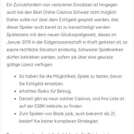
Ein Zurückfordern von verlorenen Einsätzen ist hingegen
auch bei den Best Online Casinos Schweiz nicht möglich.
Daher sollte nur über dem Echtgeld gespielt werden, das
dieser Spieler auch bereit ist zu benachteiligt werden.
Spätestens mit dem neuen Glücksspielgesetz, dieses im
Januar 2019 in der Eidgenossenschaft in Kraft getreten ist, ist
expire rechtliche Situation eindeutig. Schweizer Spielbanken
dürfen betrieben werden, sofern sie über eine gewisse
gültige Lizenz verfügen.
So haben Sie die Möglichkeit, Spiele zu testen, bevor
Sie Echtgeld einsetzen.
erhöhtes Risiko für Betrug,
Derzeit gibt es neun solcher Casinos, und ihre Liste ist
auf der ESBK-Website zu finden.
Zum Spielen von Black jack, auch bekannt als 21,
bedarf fue keiner komplexen Strategien.