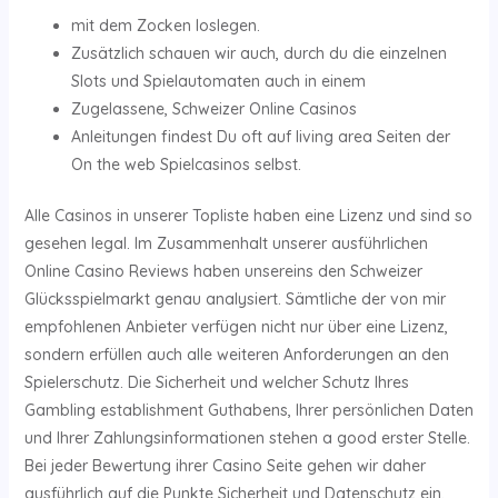
mit dem Zocken loslegen.
Zusätzlich schauen wir auch, durch du die einzelnen
Slots und Spielautomaten auch in einem
Zugelassene, Schweizer Online Casinos
Anleitungen findest Du oft auf living area Seiten der
On the web Spielcasinos selbst.
Alle Casinos in unserer Topliste haben eine Lizenz und sind so
gesehen legal. Im Zusammenhalt unserer ausführlichen
Online Casino Reviews haben unsereins den Schweizer
Glücksspielmarkt genau analysiert. Sämtliche der von mir
empfohlenen Anbieter verfügen nicht nur über eine Lizenz,
sondern erfüllen auch alle weiteren Anforderungen an den
Spielerschutz. Die Sicherheit und welcher Schutz Ihres
Gambling establishment Guthabens, Ihrer persönlichen Daten
und Ihrer Zahlungsinformationen stehen a good erster Stelle.
Bei jeder Bewertung ihrer Casino Seite gehen wir daher
ausführlich auf die Punkte Sicherheit und Datenschutz ein.