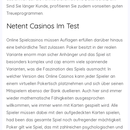
Sind Sie länger Kunde, profitieren Sie zudem vonseiten guten
Treueprogrammen.
Netent Casinos Im Test
Online Spielcasinos müssen Auflagen erfüllen darüber hinaus
eine behördliche Test zulassen. Poker besitzt in der realen
Variante enorm man sicher Anhänger und das Spiel ist
besonders komplex und cap enorm viele spannende
Varianten, was die Faszination des Spiels ausmacht. In
welcher Version des Online Casinos kann jeder Spieler an
einem virtuellen Pokertisch platznehmen und sich über seinen
Mitspielern ebenso der Bank duellieren. Auch hier sind immer
wieder mathematische Fähigkeiten ausgesprochen
willkommen, wie immer wenn mit Karten gespielt wird. Alle
Spieler müssen dabei mit den aufgedeckten Karten spielen,
had been das gesamte Spiel noch aufregender mächtigkeit.
Poker gilt wie Spiel, das mit zahlreichen psychologischen und