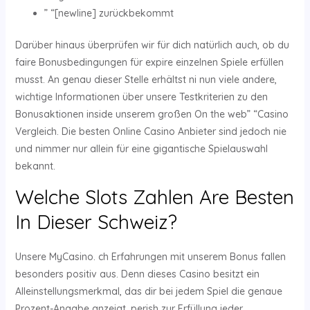
” “[newline] zurückbekommt
Darüber hinaus überprüfen wir für dich natürlich auch, ob du
faire Bonusbedingungen für expire einzelnen Spiele erfüllen
musst. An genau dieser Stelle erhältst ni nun viele andere,
wichtige Informationen über unsere Testkriterien zu den
Bonusaktionen inside unserem großen On the web” “Casino
Vergleich. Die besten Online Casino Anbieter sind jedoch nie
und nimmer nur allein für eine gigantische Spielauswahl
bekannt.
Welche Slots Zahlen Are Besten
In Dieser Schweiz?
Unsere MyCasino. ch Erfahrungen mit unserem Bonus fallen
besonders positiv aus. Denn dieses Casino besitzt ein
Alleinstellungsmerkmal, das dir bei jedem Spiel die genaue
Prozent-Angabe anzeigt, perish zur Erfüllung jeder