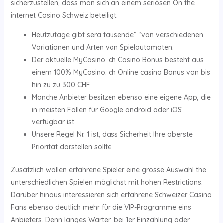
sicherzustellen, dass man sich an einem seriösen On the
internet Casino Schweiz beteiligt.
Heutzutage gibt sera tausende” “von verschiedenen
Variationen und Arten von Spielautomaten.
Der aktuelle MyCasino. ch Casino Bonus besteht aus
einem 100% MyCasino. ch Online casino Bonus von bis
hin zu zu 300 CHF.
Manche Anbieter besitzen ebenso eine eigene App, die
in meisten Fällen für Google android oder iOS
verfügbar ist.
Unsere Regel Nr. 1 ist, dass Sicherheit Ihre oberste
Priorität darstellen sollte.
Zusätzlich wollen erfahrene Spieler eine grosse Auswahl the
unterschiedlichen Spielen möglichst mit hohen Restrictions.
Darüber hinaus interessieren sich erfahrene Schweizer Casino
Fans ebenso deutlich mehr für die VIP-Programme eins
Anbieters. Denn langes Warten bei 1er Einzahlung oder