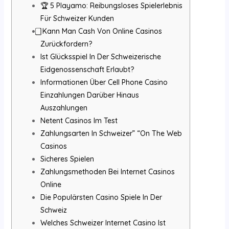
🏆 5 Playamo: Reibungsloses Spielerlebnis
Für Schweizer Kunden
⃣ Kann Man Cash Von Online Casinos
Zurückfordern?
Ist Glücksspiel In Der Schweizerische
Eidgenossenschaft Erlaubt?
Informationen Über Cell Phone Casino
Einzahlungen Darüber Hinaus
Auszahlungen
Netent Casinos Im Test
Zahlungsarten In Schweizer” “On The Web
Casinos
Sicheres Spielen
Zahlungsmethoden Bei Internet Casinos
Online
Die Populärsten Casino Spiele In Der
Schweiz
Welches Schweizer Internet Casino Ist