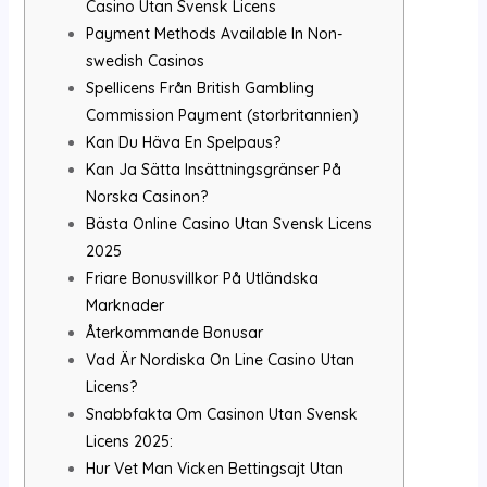
Casino Utan Svensk Licens
Payment Methods Available In Non-
swedish Casinos
Spellicens Från British Gambling
Commission Payment (storbritannien)
Kan Du Häva En Spelpaus?
Kan Ja Sätta Insättningsgränser På
Norska Casinon?
Bästa Online Casino Utan Svensk Licens
2025
Friare Bonusvillkor På Utländska
Marknader
Återkommande Bonusar
Vad Är Nordiska On Line Casino Utan
Licens?
Snabbfakta Om Casinon Utan Svensk
Licens 2025:
Hur Vet Man Vicken Bettingsajt Utan