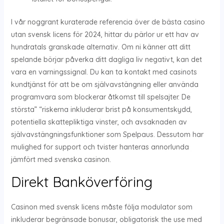
I vår noggrant kuraterade referencia över de bästa casino
utan svensk licens för 2024, hittar du pärlor ur ett hav av
hundratals granskade alternativ. Om ni känner att ditt
spelande börjar påverka ditt dagliga liv negativt, kan det
vara en varningssignal. Du kan ta kontakt med casinots
kundtjänst för att be om självavstängning eller använda
programvara som blockerar åtkomst till spelsajter. De
största” “riskerna inkluderar brist på konsumentskydd,
potentiella skattepliktiga vinster, och avsaknaden av
självavstängningsfunktioner som Spelpaus. Dessutom har
mulighed for support och tvister hanteras annorlunda
jämfört med svenska casinon.
Direkt Banköverföring
Casinon med svensk licens måste följa modulator som
inkluderar begränsade bonusar, obligatorisk the use med