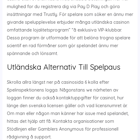
mulighed for du registrera dig via Pay D Play och göra
insättningar med Trustly. För spelare som söker en ännu mer
givande spelupplevelse erbjuder många utländska casinon
omfattande lojalitetsprogram” “å exklusiva VIP-klubbar.
Dessa program är utformade för att belöna trogna spelare
scientif en rad förmåner som gör spelandet ännu mer
spännande och lönsamt.
Utländska Alternativ Till Spelpaus
Skrolla allra längst ner på casinosida 6 kolla efter
Spelinspektionens logga. Någonstans we närheten av
loggan finner du också kontaktuppgifter för casinot, hur
länge den svenska licensen gäller och vad licensnumret är.
Om man eller någon man känner har issue med spelandet,
hittas det hjälp att få. Kontakta organisationer som
Stödlinjen eller Gamblers Anonymous för professionell
rådgivning å support.