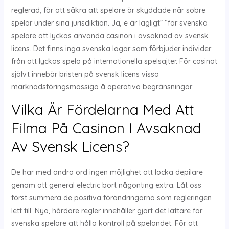
reglerad, för att säkra att spelare är skyddade när sobre
spelar under sina jurisdiktion. Ja, e är lagligt” “för svenska
spelare att lyckas använda casinon i avsaknad av svensk
licens. Det finns inga svenska lagar som förbjuder individer
från att lyckas spela på internationella spelsajter. För casinot
självt innebär bristen på svensk licens vissa
marknadsföringsmässiga å operativa begränsningar.
Vilka Är Fördelarna Med Att
Filma På Casinon I Avsaknad
Av Svensk Licens?
De har med andra ord ingen möjlighet att locka depilare
genom att general electric bort någonting extra. Låt oss
först summera de positiva förändringarna som regleringen
lett till. Nya, hårdare regler innehåller gjort det lättare för
svenska spelare att hålla kontroll på spelandet. För att