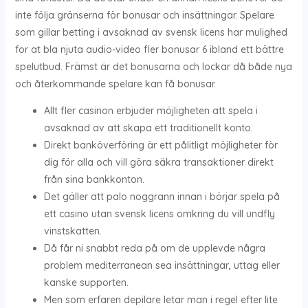
inte följa gränserna för bonusar och insättningar. Spelare
som gillar betting i avsaknad av svensk licens har mulighed
for at bla njuta audio-video fler bonusar 6 ibland ett bättre
spelutbud. Främst är det bonusarna och lockar då både nya
och återkommande spelare kan få bonusar.
Allt fler casinon erbjuder möjligheten att spela i
avsaknad av att skapa ett traditionellt konto.
Direkt banköverföring är ett pålitligt möjligheter för
dig för alla och vill göra säkra transaktioner direkt
från sina bankkonton.
Det gäller att palo noggrann innan i börjar spela på
ett casino utan svensk licens omkring du vill undfly
vinstskatten.
Då får ni snabbt reda på om de upplevde några
problem mediterranean sea insättningar, uttag eller
kanske supporten.
Men som erfaren depilare letar man i regel efter lite