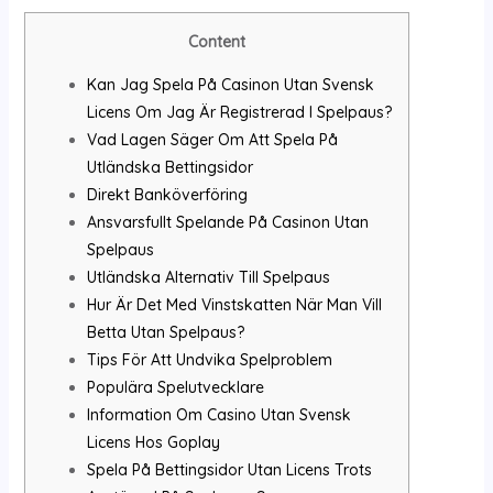
Content
Kan Jag Spela På Casinon Utan Svensk
Licens Om Jag Är Registrerad I Spelpaus?
Vad Lagen Säger Om Att Spela På
Utländska Bettingsidor
Direkt Banköverföring
Ansvarsfullt Spelande På Casinon Utan
Spelpaus
Utländska Alternativ Till Spelpaus
Hur Är Det Med Vinstskatten När Man Vill
Betta Utan Spelpaus?
Tips För Att Undvika Spelproblem
Populära Spelutvecklare
Information Om Casino Utan Svensk
Licens Hos Goplay
Spela På Bettingsidor Utan Licens Trots