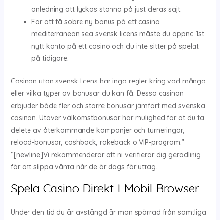
anledning att lyckas stanna på just deras sajt.
För att få sobre ny bonus på ett casino
mediterranean sea svensk licens måste du öppna 1st
nytt konto på ett casino och du inte sitter på spelat
på tidigare.
Casinon utan svensk licens har inga regler kring vad många
eller vilka typer av bonusar du kan få. Dessa casinon
erbjuder både fler och större bonusar jämfört med svenska
casinon. Utöver välkomstbonusar har mulighed for at du ta
delete av återkommande kampanjer och turneringar,
reload-bonusar, cashback, rakeback o VIP-program.”
“[newline]Vi rekommenderar att ni verifierar dig geradlinig
för att slippa vänta när de är dags för uttag.
Spela Casino Direkt I Mobil Browser
Under den tid du är avstängd är man spärrad från samtliga