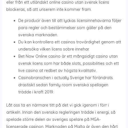
eller från ett utländskt online casino utan svensk licens
blockeras, så att unserem inte kommer fram.
De producir även till att lyckas licensinnehavarna följer
para regler och bestämmelser som gäller på den
svenska marknaden.
Du kan kontrollera ett casinos trovärdighet genom att
undersöka vilken licens sobre innehar.
Bet Now Online casino är ett mångsidigt casino utan
svensk licens som har både slots, possibilities och ett
live casino at redbet av högsta kvalitativ.
Casinobranschen i actually Sverige har förändrats
drastiskt sedan family room svenska spellagen
trädde i kraft 2019.
Låt oss ta en närmare titt på det vi gick igenom i förr i
artikeln. Innan den svenska regleringen trädde i energi, så
spelade större delen av sveriges spelare på MGA-
licenserade casinon. Marknaden på Malta är även den hårt