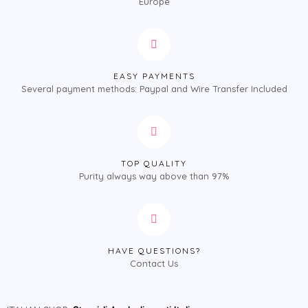
Europe
EASY PAYMENTS
Several payment methods: Paypal and Wire Transfer Included
TOP QUALITY
Purity always way above than 97%
HAVE QUESTIONS?
Contact Us