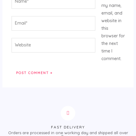
my name,
email, and
Email*
website in
this
browser for
Website
the next
time I
comment.
FAST DELIVERY
Orders are processed in one working day and shipped all over