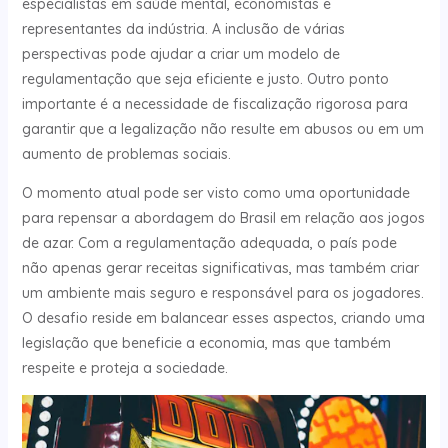
especialistas em saúde mental, economistas e
representantes da indústria. A inclusão de várias
perspectivas pode ajudar a criar um modelo de
regulamentação que seja eficiente e justo. Outro ponto
importante é a necessidade de fiscalização rigorosa para
garantir que a legalização não resulte em abusos ou em um
aumento de problemas sociais.
O momento atual pode ser visto como uma oportunidade
para repensar a abordagem do Brasil em relação aos jogos
de azar. Com a regulamentação adequada, o país pode
não apenas gerar receitas significativas, mas também criar
um ambiente mais seguro e responsável para os jogadores.
O desafio reside em balancear esses aspectos, criando uma
legislação que beneficie a economia, mas que também
respeite e proteja a sociedade.