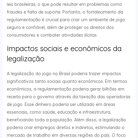
leis brasileiras, o que pode resultar em problemas como
fraudes e falta de suporte. Portanto, o fortalecimento da
regulamentação é crucial para criar um ambiente de jogo
seguro e confiável, além de proteger os direitos dos
consumidores e combater atividades ilícitas.
Impactos sociais e econômicos da
legalização
A legalização do jogo no Brasil poderia trazer impactos
significativos tanto sociais quanto econômicos. Em termos
econômicos, a regulamentação poderia gerar bilhões em
receita para o governo através da taxação das operadoras
de jogo. Esse dinheiro poderia ser utilizado em áreas
essenciais, como saúde, educação e infraestrutura,
beneficiando toda a população. Além disso, a legalização
poderia criar empregos diretos e indiretos, estimulando o
mercado de trabalho em diversas regiões do país. O foco