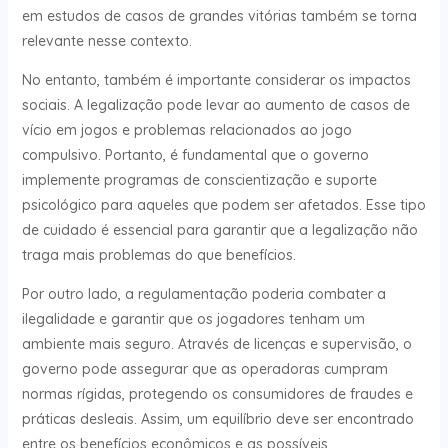
em estudos de casos de grandes vitórias também se torna
relevante nesse contexto.
No entanto, também é importante considerar os impactos
sociais. A legalização pode levar ao aumento de casos de
vício em jogos e problemas relacionados ao jogo
compulsivo. Portanto, é fundamental que o governo
implemente programas de conscientização e suporte
psicológico para aqueles que podem ser afetados. Esse tipo
de cuidado é essencial para garantir que a legalização não
traga mais problemas do que benefícios.
Por outro lado, a regulamentação poderia combater a
ilegalidade e garantir que os jogadores tenham um
ambiente mais seguro. Através de licenças e supervisão, o
governo pode assegurar que as operadoras cumpram
normas rígidas, protegendo os consumidores de fraudes e
práticas desleais. Assim, um equilíbrio deve ser encontrado
entre os benefícios econômicos e as possíveis