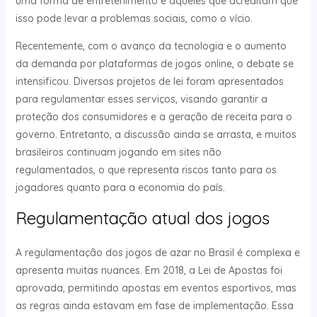
uma forma de entretenimento e aqueles que acreditam que
isso pode levar a problemas sociais, como o vício.
Recentemente, com o avanço da tecnologia e o aumento
da demanda por plataformas de jogos online, o debate se
intensificou. Diversos projetos de lei foram apresentados
para regulamentar esses serviços, visando garantir a
proteção dos consumidores e a geração de receita para o
governo. Entretanto, a discussão ainda se arrasta, e muitos
brasileiros continuam jogando em sites não
regulamentados, o que representa riscos tanto para os
jogadores quanto para a economia do país.
Regulamentação atual dos jogos
A regulamentação dos jogos de azar no Brasil é complexa e
apresenta muitas nuances. Em 2018, a Lei de Apostas foi
aprovada, permitindo apostas em eventos esportivos, mas
as regras ainda estavam em fase de implementação. Essa