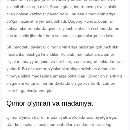
jozibali shakllarga o’tdi. Shuningdek, internetning rivojlanishi
bilan onlayn kazinolar paydo bo’ldi, bu esa qimor o’yinlariga
bo’lgan qiziqishni yanada oshirdi. Bugungi kunda, odamlar
onlayn platformalarda qimor o’ynashni afzal ko’rishmoqda, bu
esa iqtisodiy jihatdan ham salmoqli o’zgarishlarga olib keldi.
Shuningdek, davlatlar qimor o’yinlariga nisbatan qonunchilikni
mustahkamlashga kirishdilar. Ko’plab mamlakatlarda qimor
o’yinlari muayyan qoida va tartiblarga asoslangan holda faoliyat
yuritadi. Bu esa qimor o’yinlarini tartibga solish va odamlarni
himoya qilish maqsadida amalga oshirilgan. Qimor o’yinlarining
o’zgarishi va tarixi, har bir davlatda o’ziga xos bo’lib, zamon
bilan birga rivojlanmoqda.
Qimor o’yinlari va madaniyat
Qimor o’yinlari har bir madaniyatda alohida ahamiyatga ega.
Ular ko’pincha ijtimoiy munosabatlar va odamlar orasidagi