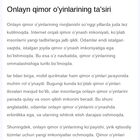
Onlayn qimor o’yinlarining ta’siri
Onlayn qimor o’yinlarining rivojlanishi so’nggi yillarda juda tez
kutilmoqda. Internet orqali qimor o’ynash imkoniyati, ko’plab
insonlarni yangi tadbirlarga jalb qildi. Odamlar endi istalgan
vaqtda, istalgan joyda qimor o’ynash imkoniyatiga ega
bo’lishmoqda. Bu esa o’z navbatida, qimor o’yinlarining
ommalashishiga turtki bo’lmoqda.
lar bilan birga, mobil qurilmalar ham qimor o’yinlari jarayonida
muhim rol o’ynaydi. Bugungi kunda ko’plab qimor o’yinlari
ilovalari mavjud bo’lib, ular insonlarga onlayn qimor o’yinlarini
yanada qulay va oson qilish imkonini beradi. Bu shuni
anglatadiki, odamlar onlayn qimor o’yinlarini o’ynashda
erkinlikka ega, va ularning ishtirok etish darajasi oshmoqda.
Shuningdek, onlayn qimor o’yinlarining ko’payishi, yirik iqtisodiy
tizimlar uchun yangi imkoniyatlar ochmoqda. Qimor o’yinlari