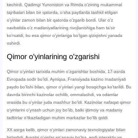
kechirdi. Qadimgi Yunoniston va Rimda o’zining mukammal
tajribalari bilan bir qatorda, o’sha paytlarda tashkil etilgan
o’yinlar zamon bilan bir qatorda o’zgarib bordi. Ular o’z
navbatida o’z madaniyatlarining rivojlanishiga ham ta’sir
ko’rsatdi, bu esa qimor o’yinlariga bo’lgan qiziqishni yanada
oshirdi.
Qimor o’yinlarining o’zgarishi
Qimor o’yinlari tarixida muhim o’zgarishlar boshida, 17-asrda
Evropada sodir bo’ldi. Ayniqsa, Fransiyada kazino madaniyati
paydo bo’lishi bilan, qimor o’yinlari yangi bosqichga ko’tarildi. Bu
davrda birinchi kazinolar ochilib, ommalashdi, va odamlar
orasida bu o’yinlar juda mashhur bo’ldi. Kazinolar nafaqat qimor
o’yinlarini o’ynash uchun joy bo’lib, balki ijtimoiy va madaniy
tadbirlar o’tkaziladigan muhim markazlar bo’lib qoldi.
XX asrga kelib, qimor o’yinlari zamonaviy texnologiyalar bilan
birlashdi. Avvalgi o’yinlar an’anaviy bo’lsa, endi interaktiv va