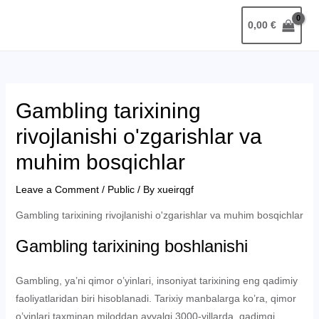
Skip
Post
MAIN
0,00
€
to
navigation
MENU
content
Gambling tarixining
rivojlanishi o'zgarishlar va
muhim bosqichlar
Leave a Comment
/
Public
/ By
xueirqgf
Gambling tarixining rivojlanishi o'zgarishlar va muhim bosqichlar
Gambling tarixining boshlanishi
Gambling, ya’ni qimor o’yinlari, insoniyat tarixining eng qadimiy
faoliyatlaridan biri hisoblanadi. Tarixiy manbalarga ko’ra, qimor
o’yinlari taxminan miloddan avvalgi 3000-yillarda, qadimgi