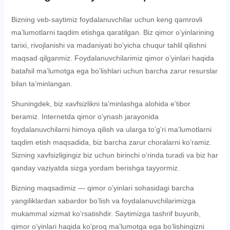
Bizning veb-saytimiz foydalanuvchilar uchun keng qamrovli
ma’lumotlarni taqdim etishga qaratilgan. Biz qimor o’yinlarining
tarixi, rivojlanishi va madaniyati bo’yicha chuqur tahlil qilishni
maqsad qilganmiz. Foydalanuvchilarimiz qimor o’yinlari haqida
batafsil ma’lumotga ega bo’lishlari uchun barcha zarur resurslar
bilan ta’minlangan.
Shuningdek, biz xavfsizlikni ta’minlashga alohida e’tibor
beramiz. Internetda qimor o’ynash jarayonida
foydalanuvchilarni himoya qilish va ularga to’g’ri ma’lumotlarni
taqdim etish maqsadida, biz barcha zarur choralarni ko’ramiz.
Sizning xavfsizligingiz biz uchun birinchi o’rinda turadi va biz har
qanday vaziyatda sizga yordam berishga tayyormiz.
Bizning maqsadimiz — qimor o’yinlari sohasidagi barcha
yangiliklardan xabardor bo’lish va foydalanuvchilarimizga
mukammal xizmat ko’rsatishdir. Saytimizga tashrif buyurib,
qimor o’yinlari haqida ko’proq ma’lumotga ega bo’lishingizni