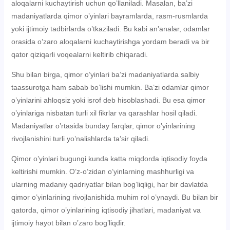
aloqalarni kuchaytirish uchun qo’llaniladi. Masalan, ba’zi
madaniyatlarda qimor o’yinlari bayramlarda, rasm-rusmlarda
yoki ijtimoiy tadbirlarda o’tkaziladi. Bu kabi an’analar, odamlar
orasida o’zaro aloqalarni kuchaytirishga yordam beradi va bir
qator qiziqarli voqealarni keltirib chiqaradi.
Shu bilan birga, qimor o’yinlari ba’zi madaniyatlarda salbiy
taassurotga ham sabab bo’lishi mumkin. Ba’zi odamlar qimor
o’yinlarini ahloqsiz yoki isrof deb hisoblashadi. Bu esa qimor
o’yinlariga nisbatan turli xil fikrlar va qarashlar hosil qiladi.
Madaniyatlar o’rtasida bunday farqlar, qimor o’yinlarining
rivojlanishini turli yo’nalishlarda ta’sir qiladi.
Qimor o’yinlari bugungi kunda katta miqdorda iqtisodiy foyda
keltirishi mumkin. O’z-o’zidan o’yinlarning mashhurligi va
ularning madaniy qadriyatlar bilan bog’liqligi, har bir davlatda
qimor o’yinlarining rivojlanishida muhim rol o’ynaydi. Bu bilan bir
qatorda, qimor o’yinlarining iqtisodiy jihatlari, madaniyat va
ijtimoiy hayot bilan o’zaro bog’liqdir.