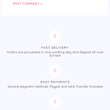
FAST DELIVERY
Orders are processed in one working day and shipped all over
Europe
EASY PAYMENTS
Several payment methods: Paypal and Wire Transfer Included