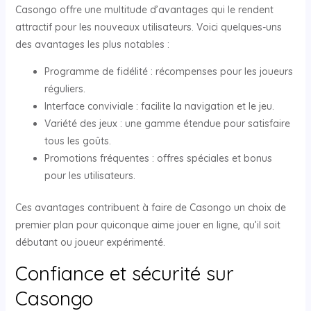
Casongo offre une multitude d’avantages qui le rendent
attractif pour les nouveaux utilisateurs. Voici quelques-uns
des avantages les plus notables :
Programme de fidélité : récompenses pour les joueurs
réguliers.
Interface conviviale : facilite la navigation et le jeu.
Variété des jeux : une gamme étendue pour satisfaire
tous les goûts.
Promotions fréquentes : offres spéciales et bonus
pour les utilisateurs.
Ces avantages contribuent à faire de Casongo un choix de
premier plan pour quiconque aime jouer en ligne, qu’il soit
débutant ou joueur expérimenté.
Confiance et sécurité sur
Casongo