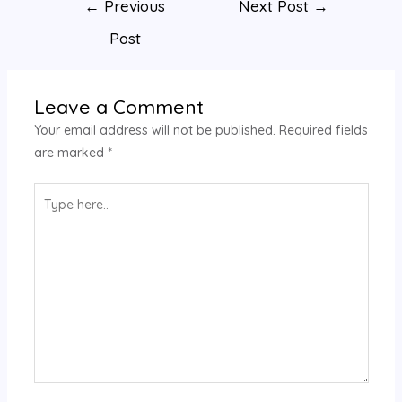
←
Previous
Next Post
→
Post
Leave a Comment
Your email address will not be published.
Required fields
are marked
*
Type
here..