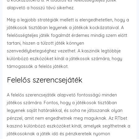
alapvető a hosszú távú sikerhez.
Még a legjobb stratégiák mellett is elengedhetetlen, hogy a
játékosok tisztában legyenek a játékok kockázataival. A
felelősségteljes játék fogalmát érdemes mindig szem előtt
tartani, hiszen a túlzott játék könnyen
szenvedélybetegséghez vezethet. A kaszinók legtöbbje
különböző eszközöket kínál a játékosok számára, hogy
támogassák a felelős játékot.
Felelős szerencsejáték
A felelős szerencsejáték alapvető fontosságú minden
játékos számára. Fontos, hogy a játékosok tisztában
legyenek saját határaikkal, és soha ne játsszanak olyan
pénzzel, amit nem engedhetnek meg maguknak. Az RTbet
kaszinó különböző eszközöket kínál, amelyek segíthetnek a
játékosoknak a játék idő és pénzkereteik nyomon