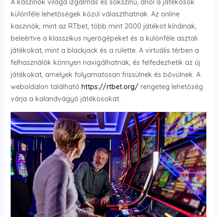
A kaszinók világa izgalmas és sokszínű, ahol a játékosok
különféle lehetőségek közül választhatnak. Az online
kaszinók, mint az RTbet, több mint 2000 játékot kínálnak,
beleértve a klasszikus nyerőgépeket és a különféle asztali
játékokat, mint a blackjack és a rulette. A virtuális térben a
felhasználók könnyen navigálhatnak, és felfedezhetik az új
játékokat, amelyek folyamatosan frissülnek és bővülnek. A
weboldalon található
https://rtbet.org/
rengeteg lehetőség
várja a kalandvágyó játékosokat.