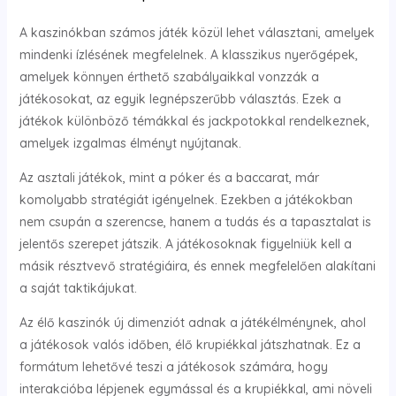
A kaszinókban számos játék közül lehet választani, amelyek
mindenki ízlésének megfelelnek. A klasszikus nyerőgépek,
amelyek könnyen érthető szabályaikkal vonzzák a
játékosokat, az egyik legnépszerűbb választás. Ezek a
játékok különböző témákkal és jackpotokkal rendelkeznek,
amelyek izgalmas élményt nyújtanak.
Az asztali játékok, mint a póker és a baccarat, már
komolyabb stratégiát igényelnek. Ezekben a játékokban
nem csupán a szerencse, hanem a tudás és a tapasztalat is
jelentős szerepet játszik. A játékosoknak figyelniük kell a
másik résztvevő stratégiáira, és ennek megfelelően alakítani
a saját taktikájukat.
Az élő kaszinók új dimenziót adnak a játékélménynek, ahol
a játékosok valós időben, élő krupiékkal játszhatnak. Ez a
formátum lehetővé teszi a játékosok számára, hogy
interakcióba lépjenek egymással és a krupiékkal, ami növeli