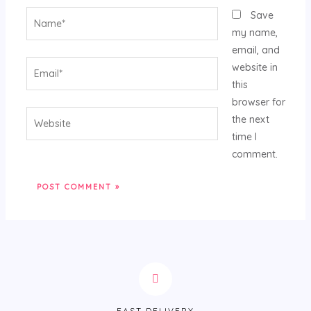
Name*
Save
my name,
email, and
Email*
website in
this
browser for
Website
the next
time I
comment.
FAST DELIVERY