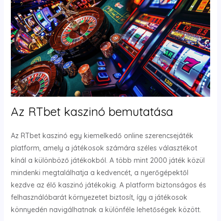
Az RTbet kaszinó bemutatása
Az RTbet kaszinó egy kiemelkedő online szerencsejáték
platform, amely a játékosok számára széles választékot
kínál a különböző játékokból. A több mint 2000 játék közül
mindenki megtalálhatja a kedvencét, a nyerőgépektől
kezdve az élő kaszinó játékokig. A platform biztonságos és
felhasználóbarát környezetet biztosít, így a játékosok
könnyedén navigálhatnak a különféle lehetőségek között.