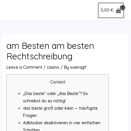
Skip
Post
MAIN
0,00
€
to
navigation
MENU
content
am Besten am besten
Rechtschreibung
Leave a Comment
/
casino
/ By
xueirqgf
Content
„Das beste“ oder „das Beste“? So
schreibst du es richtig!
das beste groß oder klein — häufigste
Fragen
Adblocker deaktivieren in vier einfachen
Schritten