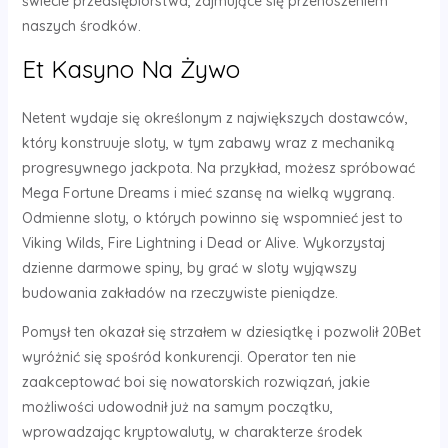
świecie przedsiębiorstwa, zajmujące się przenoszeniem
naszych środków.
Et Kasyno Na Żywo
Netent wydaje się określonym z największych dostawców,
który konstruuje sloty, w tym zabawy wraz z mechaniką
progresywnego jackpota. Na przykład, możesz spróbować
Mega Fortune Dreams i mieć szansę na wielką wygraną.
Odmienne sloty, o których powinno się wspomnieć jest to
Viking Wilds, Fire Lightning i Dead or Alive. Wykorzystaj
dzienne darmowe spiny, by grać w sloty wyjąwszy
budowania zakładów na rzeczywiste pieniądze.
Pomysł ten okazał się strzałem w dziesiątkę i pozwolił 20Bet
wyróżnić się spośród konkurencji. Operator ten nie
zaakceptować boi się nowatorskich rozwiązań, jakie
możliwości udowodnił już na samym początku,
wprowadzając kryptowaluty, w charakterze środek