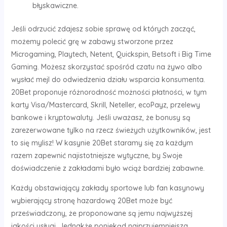
błyskawiczne.
Jeśli odrzucić zdajesz sobie sprawę od których zacząć,
możemy polecić grę w zabawy stworzone przez
Microgaming, Playtech, Netent, Quickspin, Betsoft i Big Time
Gaming. Możesz skorzystać spośród czatu na żywo albo
wysłać mejl do odwiedzenia działu wsparcia konsumenta.
20Bet proponuje różnorodność możności płatności, w tym
karty Visa/Mastercard, Skrill, Neteller, ecoPayz, przelewy
bankowe i kryptowaluty. Jeśli uważasz, że bonusy są
zarezerwowane tylko na rzecz świeżych użytkowników, jest
to się mylisz! W kasynie 20Bet staramy się za każdym
razem zapewnić najistotniejsze wytyczne, by Swoje
doświadczenie z zakładami było wciąż bardziej zabawne.
Każdy obstawiający zakłady sportowe lub fan kasynowy
wybierający stronę hazardową 20Bet może być
przeświadczony, że proponowane są jemu najwyższej
jakości usługi. Jednakże poniekąd najprzyjemniejsza