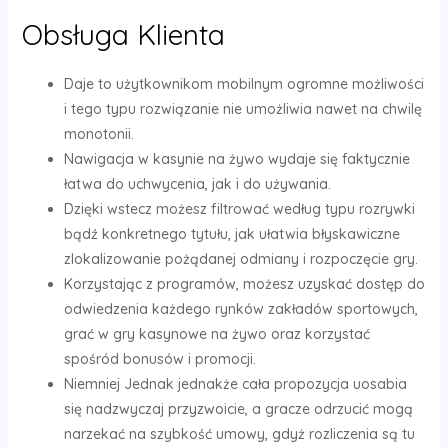
Obsługa Klienta
Daje to użytkownikom mobilnym ogromne możliwości
i tego typu rozwiązanie nie umożliwia nawet na chwilę
monotonii.
Nawigacja w kasynie na żywo wydaje się faktycznie
łatwa do uchwycenia, jak i do używania.
Dzięki wstecz możesz filtrować według typu rozrywki
bądź konkretnego tytułu, jak ułatwia błyskawiczne
zlokalizowanie pożądanej odmiany i rozpoczęcie gry.
Korzystając z programów, możesz uzyskać dostęp do
odwiedzenia każdego rynków zakładów sportowych,
grać w gry kasynowe na żywo oraz korzystać
spośród bonusów i promocji.
Niemniej Jednak jednakże cała propozycja uosabia
się nadzwyczaj przyzwoicie, a gracze odrzucić mogą
narzekać na szybkość umowy, gdyż rozliczenia są tu