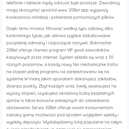
telefonie i tablecie nigdy odrzucić było prostsze. Zawodnicy
mogą skorzystać spośród www 20Bet app wyjąwszy
konieczności instalacji i pobierania pomocniczych plików.
Dzięki temu możesz filtrować według typu zabawy albo
konkretnego tytułu, jak ułatwia szybkie zlokalizowanie
pożądanej odmiany i rozpoczęcie rozrywki. Bukmacher
20Bet oferuje również program VIP gwoli zawodników
kasynowych przez internet. System składa się wraz z 30
różnych poziomów, a każdy nowy fan mechanicznie trafia
na stopień jednej programu na zarejestrowaniu się na
systemie.W miarę jakim sposobem dokonujesz zakładów,
zbierasz punkty. Zbyt każdym wraz, kiedy awansujesz na
wyższy stopień, uzyskujesz określoną liczbę bezpłatnych
spinów a także bonusów pieniężnych do odwiedzenia
obstawienia. Serwis 20Bet oferuje swoim konsumentom
szeroką gamę możliwości pod spodem względem wpłaty i
wypłaty depozytu. Wydobędziemy tutaj popularne na całym