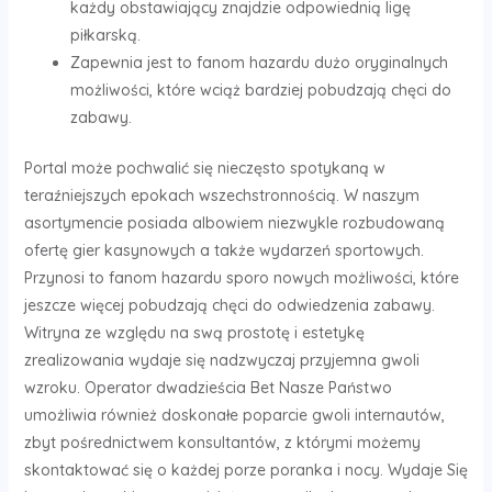
każdy obstawiający znajdzie odpowiednią ligę
piłkarską.
Zapewnia jest to fanom hazardu dużo oryginalnych
możliwości, które wciąż bardziej pobudzają chęci do
zabawy.
Portal może pochwalić się nieczęsto spotykaną w
teraźniejszych epokach wszechstronnością. W naszym
asortymencie posiada albowiem niezwykle rozbudowaną
ofertę gier kasynowych a także wydarzeń sportowych.
Przynosi to fanom hazardu sporo nowych możliwości, które
jeszcze więcej pobudzają chęci do odwiedzenia zabawy.
Witryna ze względu na swą prostotę i estetykę
zrealizowania wydaje się nadzwyczaj przyjemna gwoli
wzroku. Operator dwadzieścia Bet Nasze Państwo
umożliwia również doskonałe poparcie gwoli internautów,
zbyt pośrednictwem konsultantów, z którymi możemy
skontaktować się o każdej porze poranka i nocy. Wydaje Się