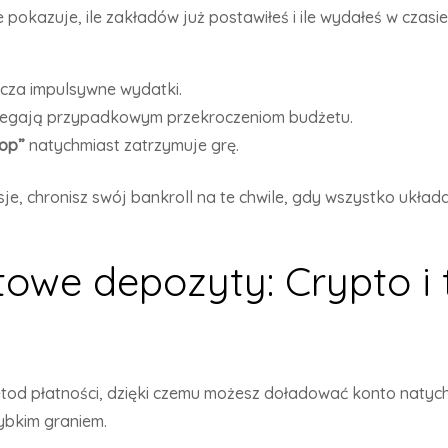
ie pokazuje, ile zakładów już postawiłeś i ile wydałeś w cza
cza impulsywne wydatki.
egają przypadkowym przekroczeniom budżetu.
top”
natychmiast zatrzymuje grę.
sje, chronisz swój bankroll na te chwile, gdy wszystko układa
towe depozyty: Crypto i 
tod płatności, dzięki czemu możesz doładować konto natyc
ybkim graniem.