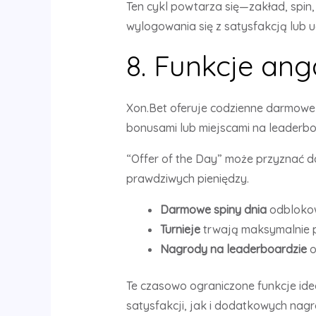
Ten cykl powtarza się—zakład, spin,
wylogowania się z satysfakcją lub u
8. Funkcje ang
Xon.Bet oferuje codzienne darmowe 
bonusami lub miejscami na leaderbo
“Offer of the Day” może przyznać da
prawdziwych pieniędzy.
Darmowe spiny dnia
odblokowu
Turnieje
trwają maksymalnie pi
Nagrody na leaderboardzie
o
Te czasowo ograniczone funkcje ide
satysfakcji, jak i dodatkowych nag