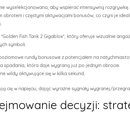
nie wyselekcjonowana, aby wspierać intensywną rozgrywkę. Ty
bkim obrotem i częstymi aktywacjami bonusów, co czyni je ide
.
Golden Fish Tank 2 Gigablox*, który oferuje wizualnie ang
ych symboli.
poziomowe rundy bonusowe z potencjałem na natychmiast
a spadania, która daje wygraną już po jednym obrocie.
e wildy aktywujące się w kilka sekund.
mują cię w napięciu, dając wyraźne sygnały wygranej/przegr
ejmowanie decyzji: stra