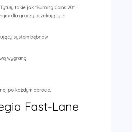
tuły takie jak *Burning Coins 20* i
alnymi dla graczy oczekujących
ażujący system bębnów
ową wygraną.
anej po każdym obrocie.
tegia Fast-Lane