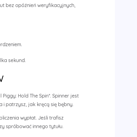
inut bez opóźnień weryfikacyjnych,
erdzeniem.
lka sekund.
w
Piggy: Hold The Spin*. Spinner jest
 patrzysz, jak kręcą się bębny.
czenia wypłat. Jeśli trafisz
czy spróbować innego tytułu.