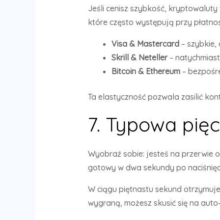
Jeśli cenisz szybkość, kryptowaluty 
które często występują przy płatnoś
Visa & Mastercard
– szybkie,
Skrill & Neteller
– natychmiast
Bitcoin & Ethereum
– bezpośre
Ta elastyczność pozwala zasilić ko
7. Typowa pię
Wyobraź sobie: jesteś na przerwie ob
gotowy w dwa sekundy po naciśnięci
W ciągu piętnastu sekund otrzymujes
wygraną, możesz skusić się na auto‑