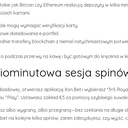
takie jak Bitcoin czy Ethereum realizują depozyty w kilka m
ciach kartami.
 ale mogą wymagać weryfikacji karty.
owe doładowania e‑portfeli.
dnie transfery blockchain z niemal natychmiastowym potwi
nto podczas przerwy na kawę i być gotowym do kręcenia w ki
ciominutowa sesja spinó
iadowej, otwierasz aplikację Xon.Bet i wybierasz *3×5 Royal 
u “Play”. Ustawiasz zakład €5 za pomocą szybkiego suwaka i
z albo wygraną, albo przegraną—bez czekania na długie obli
bet na kolejne kilka spinów, zanim zdecydujesz, czy wyjść, 