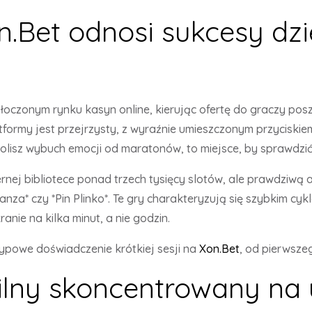
n.Bet odnosi sukcesy dz
tłoczonym rynku kasyn online, kierując ofertę do graczy pos
latformy jest przejrzysty, z wyraźnie umieszczonym przyciski
olisz wybuch emocji od maratonów, to miejsce, by sprawdzić
rnej bibliotece ponad trzech tysięcy slotów, ale prawdziwą 
nza* czy *Pin Plinko*. Te gry charakteryzują się szybkim cy
anie na kilka minut, a nie godzin.
typowe doświadczenie krótkiej sesji na
Xon.Bet
, od pierwszeg
bilny skoncentrowany na 