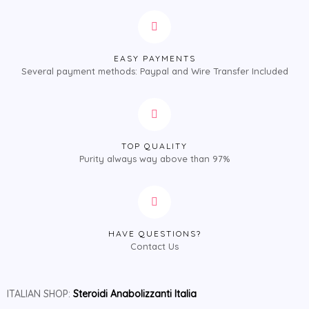
EASY PAYMENTS
Several payment methods: Paypal and Wire Transfer Included
TOP QUALITY
Purity always way above than 97%
HAVE QUESTIONS?
Contact Us
ITALIAN SHOP:
Steroidi Anabolizzanti Italia