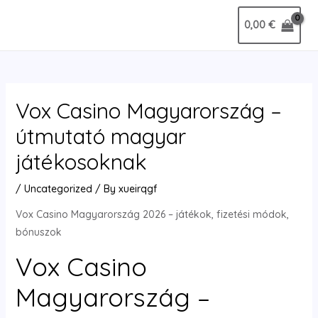
Skip
Post
MAIN
0,00
€
to
navigation
MENU
content
Vox Casino Magyarország –
útmutató magyar
játékosoknak
/
Uncategorized
/ By
xueirqgf
Vox Casino Magyarország 2026 – játékok, fizetési módok,
bónuszok
Vox Casino
Magyarország –