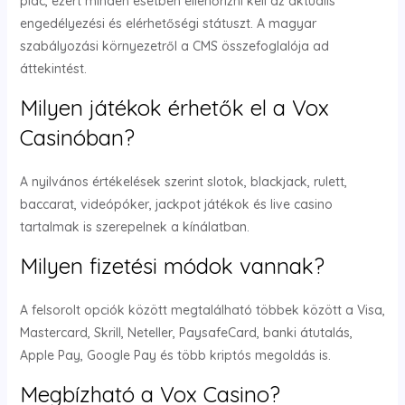
piac, ezért minden esetben ellenőrizni kell az aktuális
engedélyezési és elérhetőségi státuszt. A magyar
szabályozási környezetről a CMS összefoglalója ad
áttekintést.
Milyen játékok érhetők el a Vox
Casinóban?
A nyilvános értékelések szerint slotok, blackjack, rulett,
baccarat, videópóker, jackpot játékok és live casino
tartalmak is szerepelnek a kínálatban.
Milyen fizetési módok vannak?
A felsorolt opciók között megtalálható többek között a Visa,
Mastercard, Skrill, Neteller, PaysafeCard, banki átutalás,
Apple Pay, Google Pay és több kriptós megoldás is.
Megbízható a Vox Casino?