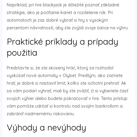
Napríklad, pri hre blackjack je dôležité poznať základné
stratégie, ako je počítanie kariet a rozdelenie rúk. Pri
automatoch je zas dobré vybrať si hry s vysokým
percentom návratnosti, aby ste zvýšili svoje šance na výhru.
Praktické príklady a prípady
použitia
Predstavte si, že ste skúsený hráč, ktorý sa rozhodol
vyskúšať nové automaty v Olybet. Predtým, ako začnete
hrať, je dobré si nastaviť limit, koľko ste ochotní prehrať. Ak
sa vám podarí vyhrať, mali by ste zvážiť, či si vyberiete časť
svojich výhier alebo budete pokračovať v hre. Tento prístup
vám pomôže udržať si kontrolu nad svojím bankrollom a
zabrániť nadmernému riskovaniu.
Výhody a nevýhody