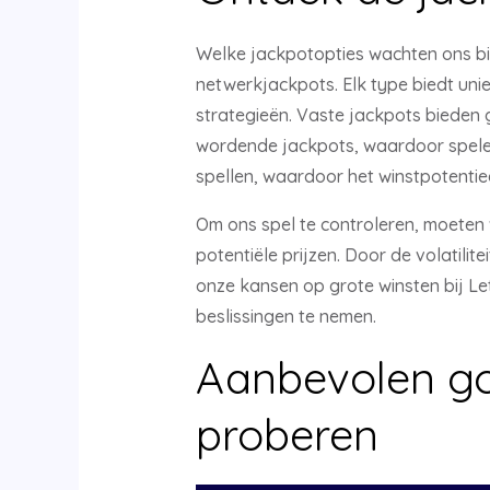
Welke jackpotopties wachten ons bij
netwerkjackpots. Elk type biedt uni
strategieën. Vaste jackpots bieden 
wordende jackpots, waardoor spele
spellen, waardoor het winstpotentie
Om ons spel te controleren, moeten
potentiële prijzen. Door de volatili
onze kansen op grote winsten bij L
beslissingen te nemen.
Aanbevolen go
proberen