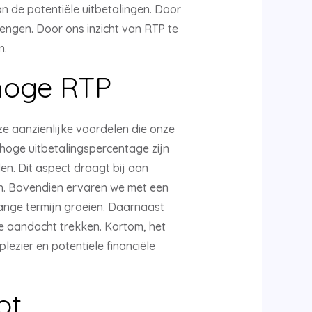
an de potentiële uitbetalingen. Door
engen. Door ons inzicht van RTP te
n.
hoge RTP
e aanzienlijke voordelen die onze
hoge uitbetalingspercentage zijn
n. Dit aspect draagt bij aan
. Bovendien ervaren we met een
ange termijn groeien. Daarnaast
e aandacht trekken. Kortom, het
ezier en potentiële financiële
ot.