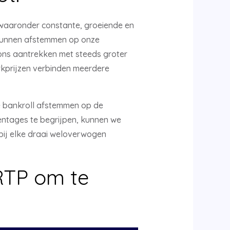
, waaronder constante, groeiende en
l kunnen afstemmen op onze
 ons aantrekken met steeds groter
kprijzen verbinden meerdere
e bankroll afstemmen op de
centages te begrijpen, kunnen we
bij elke draai weloverwogen
RTP om te