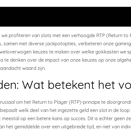
 we profiteren van slots met een verhoogde RTP (Return to 
, samen met diverse jackpotopties, verbeteren onze gaming-e
 weloverwogen keuzes te maken over welke gokkasten we spe
 na te denken over de impact van onze keuzes op onze algeh
aandacht waard zijn.
en: Wat betekent het vo
cruciaal om het Return to Player (RTP)-principe te doorgron
paalt welk deel van het ingezette geld een slot in de loop 
eestal op een betere kans op succes. Dit is echter geen zek
an het gemiddelde over een uitgebreide tijd, en niet van indi