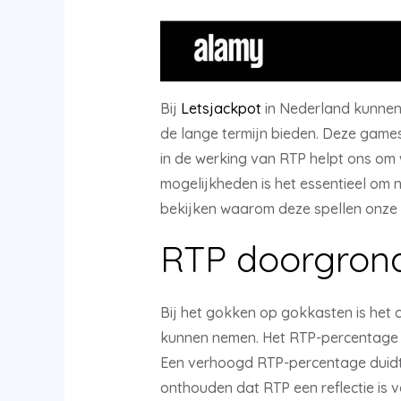
Bij
Letsjackpot
in Nederland kunnen
de lange termijn bieden. Deze games
in de werking van RTP helpt ons om
mogelijkheden is het essentieel om
bekijken waarom deze spellen onze 
RTP doorgrond
Bij het gokken op gokkasten is het 
kunnen nemen. Het RTP-percentage be
Een verhoogd RTP-percentage duidt m
onthouden dat RTP een reflectie is v