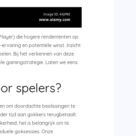
Player) die hogere rendementen op
rvaring en potentiële winst. Inzicht
len. Bij het verkennen van deze
ele gamingstrategie. Laten we eens
or spelers?
den om doordachte beslissingen te
der tijd aan gokkers terugbetaalt.
erheid; het is belangrijk om te
viduele goksessies. Onze