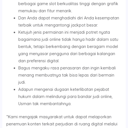
berbagai game slot berkualitas tinggi dengan grafik
memukau dan fitur menarik.
Dan Anda dapat menghadiahi diri Anda kesempatan
terbaik untuk mengantongi jackpot besar.
Ketujuh jenis permainan ini menjadi potret nyata
bagaimana judi online tidak hanya hadir dalam satu
bentuk, tetapi berkembang dengan beragam model
yang menyasar pengguna dari berbagai kalangan
dan preferensi digital.
Bagus mengaku rasa penasaran dan ingin kembali
menang membuatnya tak bisa lepas dari bermain
judi.
Adapun mengenai dugaan keterlibatan pejabat
hukum dalam melindungi para bandar judi online,
Usman tak membantahnya.
“Kami mengajak masyarakat untuk dapat melaporkan
penemuan konten terkait perjudian di ruang digital melalui