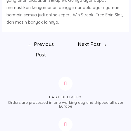
yang akan diadakan setiap waktu nya agar dapat
memastikan kenyamanan penggemar bola agar nyaman
bermain semua judi online seperti Win Streak, Free Spin Slot,
dan masih banyak lainnya.
←
Previous
Next Post
→
Post
FAST DELIVERY
Orders are processed in one working day and shipped all over
Europe