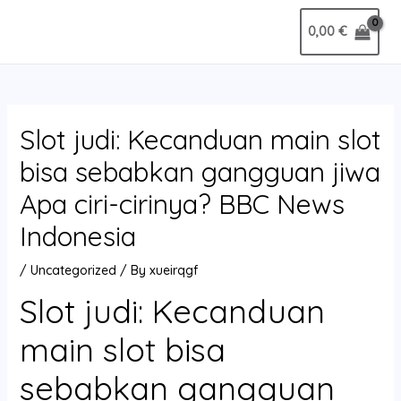
Skip
Post
MAIN
0,00
€
to
navigation
MENU
content
Slot judi: Kecanduan main slot
bisa sebabkan gangguan jiwa
Apa ciri-cirinya? BBC News
Indonesia
/
Uncategorized
/ By
xueirqgf
Slot judi: Kecanduan
main slot bisa
sebabkan gangguan