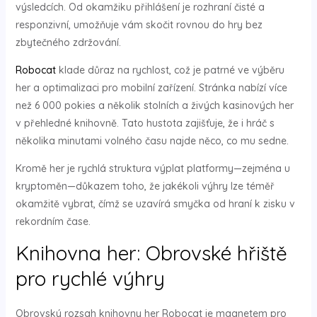
výsledcích. Od okamžiku přihlášení je rozhraní čisté a
responzivní, umožňuje vám skočit rovnou do hry bez
zbytečného zdržování.
Robocat
klade důraz na rychlost, což je patrné ve výběru
her a optimalizaci pro mobilní zařízení. Stránka nabízí více
než 6 000 pokies a několik stolních a živých kasinových her
v přehledné knihovně. Tato hustota zajišťuje, že i hráč s
několika minutami volného času najde něco, co mu sedne.
Kromě her je rychlá struktura výplat platformy—zejména u
kryptoměn—důkazem toho, že jakékoli výhry lze téměř
okamžitě vybrat, čímž se uzavírá smyčka od hraní k zisku v
rekordním čase.
Knihovna her: Obrovské hřiště
pro rychlé výhry
Obrovský rozsah knihovny her Robocat je magnetem pro