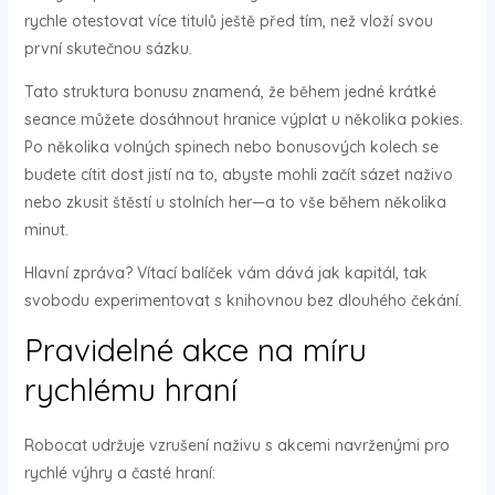
rychle otestovat více titulů ještě před tím, než vloží svou
první skutečnou sázku.
Tato struktura bonusu znamená, že během jedné krátké
seance můžete dosáhnout hranice výplat u několika pokies.
Po několika volných spinech nebo bonusových kolech se
budete cítit dost jistí na to, abyste mohli začít sázet naživo
nebo zkusit štěstí u stolních her—a to vše během několika
minut.
Hlavní zpráva? Vítací balíček vám dává jak kapitál, tak
svobodu experimentovat s knihovnou bez dlouhého čekání.
Pravidelné akce na míru
rychlému hraní
Robocat udržuje vzrušení naživu s akcemi navrženými pro
rychlé výhry a časté hraní: