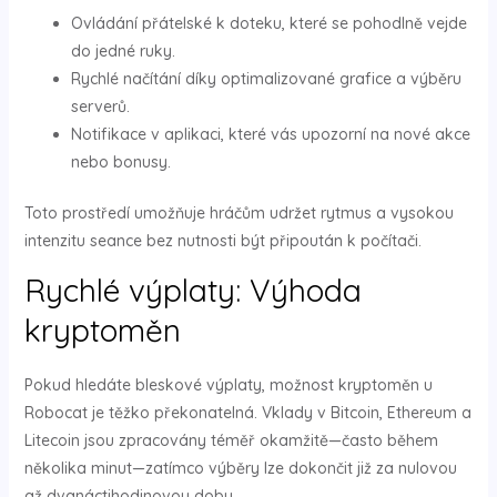
Ovládání přátelské k doteku, které se pohodlně vejde
do jedné ruky.
Rychlé načítání díky optimalizované grafice a výběru
serverů.
Notifikace v aplikaci, které vás upozorní na nové akce
nebo bonusy.
Toto prostředí umožňuje hráčům udržet rytmus a vysokou
intenzitu seance bez nutnosti být připoután k počítači.
Rychlé výplaty: Výhoda
kryptoměn
Pokud hledáte bleskové výplaty, možnost kryptoměn u
Robocat je těžko překonatelná. Vklady v Bitcoin, Ethereum a
Litecoin jsou zpracovány téměř okamžitě—často během
několika minut—zatímco výběry lze dokončit již za nulovou
až dvanáctihodinovou dobu.