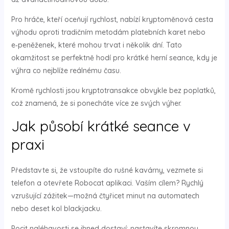
Pro hráče, kteří oceňují rychlost, nabízí kryptoměnová cesta
výhodu oproti tradičním metodám platebních karet nebo
e‑peněženek, které mohou trvat i několik dní. Tato
okamžitost se perfektně hodí pro krátké herní seance, kdy je
výhra co nejblíže reálnému času.
Kromě rychlosti jsou kryptotransakce obvykle bez poplatků,
což znamená, že si ponecháte více ze svých výher.
Jak působí krátké seance v
praxi
Představte si, že vstoupíte do rušné kavárny, vezmete si
telefon a otevřete Robocat aplikaci. Vaším cílem? Rychlý
vzrušující zážitek—možná čtyřicet minut na automatech
nebo deset kol blackjacku.
Pocit naléhavosti se ihned dostaví; nastavíte skromnou