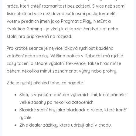
hráče, kteří chtějí rozmanitost bez zdržení. S více než sedmi
tisíci titulů od více než devadesáti osmi poskytovatelů—
včetně předních jmen jako Pragmatic Play, NetEnt a
Evolution Gaming—je vždy k dispozici čerstvá slot nebo
stolní hra připravená na rozjezd.
Pro krátké seance je nejvíce lákavá rychlost každého
zatočení nebo sázky. Většina pokies v Robocat má rychlé
časy točení a štědré výplatní frekvence, takže hráč může
během několika minut zaznamenat výhry nebo prohry.
Zde je rychlý přehled toho, co najdete:
Sloty s vysokým počtem výherních linií, které přinášejí
velké zásahy po několika zatočeních.
Klasické stolní hry jako blackjack a ruleta, které končí
rychle.
Živé dealer zážitky, které udržují akci v chodu.