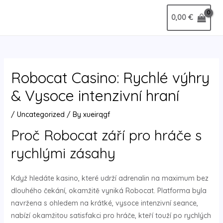
Skip
Post
MAIN
0,00
€
to
navigation
MENU
content
Robocat Casino: Rychlé výhry
& Vysoce intenzivní hraní
/
Uncategorized
/ By
xueirqgf
Proč Robocat září pro hráče s
rychlými zásahy
Když hledáte kasino, které udrží adrenalin na maximum bez
dlouhého čekání, okamžitě vyniká Robocat. Platforma byla
navržena s ohledem na krátké, vysoce intenzivní seance,
nabízí okamžitou satisfakci pro hráče, kteří touží po rychlých