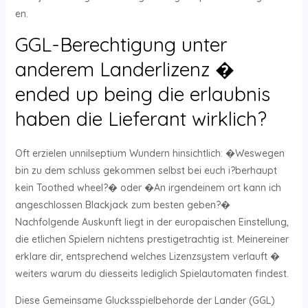
en.
GGL-Berechtigung unter
anderem Landerlizenz �
ended up being die erlaubnis
haben die Lieferant wirklich?
Oft erzielen unnilseptium Wundern hinsichtlich: �Weswegen
bin zu dem schluss gekommen selbst bei euch i?berhaupt
kein Toothed wheel?� oder �An irgendeinem ort kann ich
angeschlossen Blackjack zum besten geben?�
Nachfolgende Auskunft liegt in der europaischen Einstellung,
die etlichen Spielern nichtens prestigetrachtig ist. Meinereiner
erklare dir, entsprechend welches Lizenzsystem verlauft �
weiters warum du diesseits lediglich Spielautomaten findest.
Diese Gemeinsame Glucksspielbehorde der Lander (GGL)