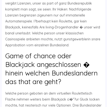
vergibt Lizenzen, unser as part of ganz Bundesrepublik
komplett man sagt, sie seien. Ihr Haken: Nachfolgende
Lizenzen begrenzen zigeunern nur auf immaterielle
Automatenspiele. I?berhaupt kein Roulette, gar kein
Blackjack, keinesfalls Are living-Drogenhandler � unser wird
banal unerlaubt. Welche person unser klassischen
Casinospiele anbieten mochte, nutzt gunstgewerblerin snare
Approbation vom einzelnen Bundesland.
Game of chance oder
Blackjack angeschlossen �
hinein welchen Bundeslandern
das that are geht?
Welche person geboten an dem virtuellen Roulettetisch
Flache nehmen weiters beim Blackjack ci�”?ur Gluck locken
mochte, hat neoterisch nur viele Optionen. Drei Bundeslander