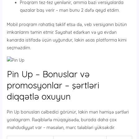
Proqram tez-tez yenilənir, amma bəzi versiyalarda
qəzalar baş verir – mən bunu 2 dəfə qeyd etdim.
Mobil proqram rahatlıq təklif etsə də, veb versiyanın bütün
imkanlarını təmin etmir. Səyahət edərkən və ya evdən
kənarda istifadə üçün uyğundur, lakin əsas platforma kimi
seçməzdim.
Pin Up – Bonuslar və
promosyonlar – şərtləri
diqqətlə oxuyun
Pin Up bonusları cəlbedici görünür, lakin mən həmişə şərtləri
yoxlayıram. Rəqiblərlə müqayisədə, burada daha çox
məhdudiyyət var – məsələn, mərc tələbləri yüksəkdir.