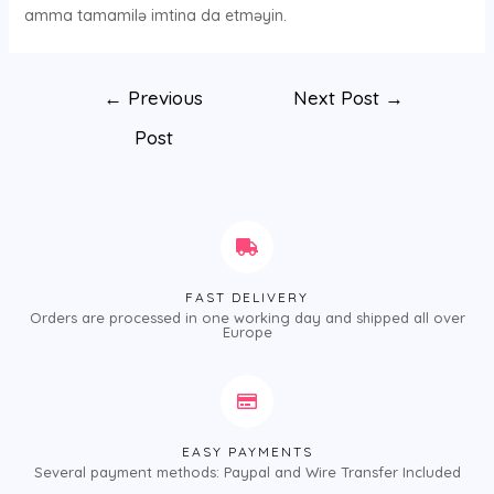
amma tamamilə imtina da etməyin.
←
Previous
Next Post
→
Post
FAST DELIVERY
Orders are processed in one working day and shipped all over
Europe
EASY PAYMENTS
Several payment methods: Paypal and Wire Transfer Included