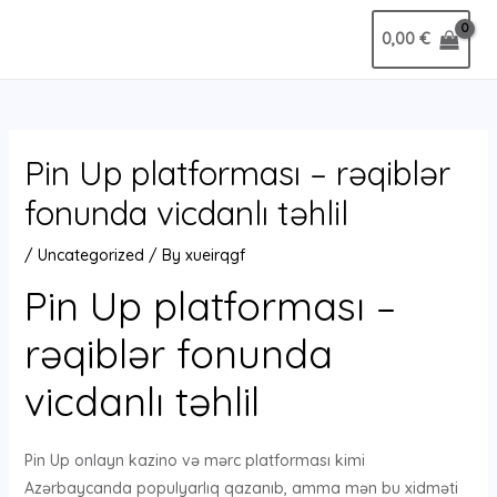
Skip
Post
MAIN
0,00
€
to
navigation
MENU
content
Pin Up platforması – rəqiblər
fonunda vicdanlı təhlil
/
Uncategorized
/ By
xueirqgf
Pin Up platforması –
rəqiblər fonunda
vicdanlı təhlil
Pin Up onlayn kazino və mərc platforması kimi
Azərbaycanda populyarlıq qazanıb, amma mən bu xidməti