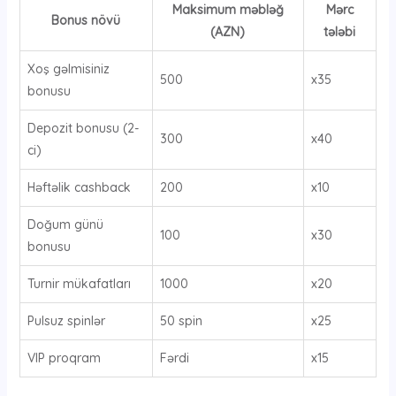
Maksimum məbləğ
Mərc
Bonus növü
(AZN)
tələbi
Xoş gəlmisiniz
500
x35
bonusu
Depozit bonusu (2-
300
x40
ci)
Həftəlik cashback
200
x10
Doğum günü
100
x30
bonusu
Turnir mükafatları
1000
x20
Pulsuz spinlər
50 spin
x25
VIP proqram
Fərdi
x15