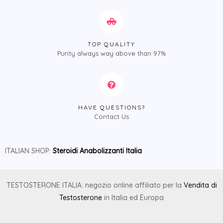
TOP QUALITY
Purity always way above than 97%
HAVE QUESTIONS?
Contact Us
ITALIAN SHOP:
Steroidi Anabolizzanti Italia
TESTOSTERONE ITALIA: negozio online affiliato per la
Vendita di
Testosterone
in Italia ed Europa