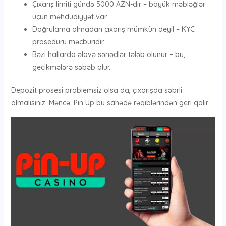
Çıxarış limiti gündə 5000 AZN-dir – böyük məbləğlər
üçün məhdudiyyət var.
Doğrulama olmadan çıxarış mümkün deyil – KYC
proseduru məcburidir.
Bəzi hallarda əlavə sənədlər tələb olunur – bu,
gecikmələrə səbəb olur.
Depozit prosesi problemsiz olsa da, çıxarışda səbrli
olmalısınız. Məncə, Pin Up bu sahədə rəqiblərindən geri qalır.