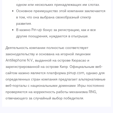
одном или нескольких принадлежащих им слотах.
Основное преимущество этой компании заключается
в том, что она выбрана своеобразный спектр
развития.
В казино Pin-up бонус за регистрацию, как и все
другие поощрения, нуждаются в отыгрыше.
Деятельность компании полностью соответствует
законодательству и основана на игорной лицензии
Antillephone N.V., выданной на острове Кюрасао и
зарегистрированной на острове Кипр. Официальным веб-
сайтом казино является платформа pinup.com, однако для
определенных стран компания предлагает альтернативные
веб-порталы с национальными доменами. Игры постоянно
проверяются на корректность работы механизма RNG,
отвечающего за случайный выбор победителя.