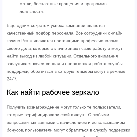
матчи, бесплатные вращения и программы
лояльности.
Еще одним секретом успеха компании является
качественный подбор персонала. Все сотрудники онлайн
казино Pinup являются настоящими профессионалами
своего дела, которые отлично знают свою работу и могут
найти выход из любой ситуации. Отдельного внимания
заслуживает качественная и оперативная работа службы
поддержки, обратиться в которую геймеры могут в режиме
24/7.
Как найти рабочее зеркало
Получить вознаграждение могут только те пользователи,
которые верифицировали свой аккаунт. С любыми
вопросами, связанными с начислением и использованием
бонусов, пользователи могут обратиться в службу поддержки