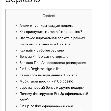
Content
Акции и турниры каждую неделю
Как приступить к игре в Pin-up casino?
Что такое виртуальная валюта в рамках
системы лояльности в Пин Ап?
Как найти рабочее зеркало
Бонусы Pin Up casino зеркало
Зеркало Пин Ап: пошаговая регистрация
Pin Up Registratsiya qilish
Какой срок вывода денег с Пин Ап?
Мобильная версия Pin Up casino
евро за первый бонус и другие подарки
Почему блокируется Pin Up официальный
сайт?
Pin up casino официальный сайт