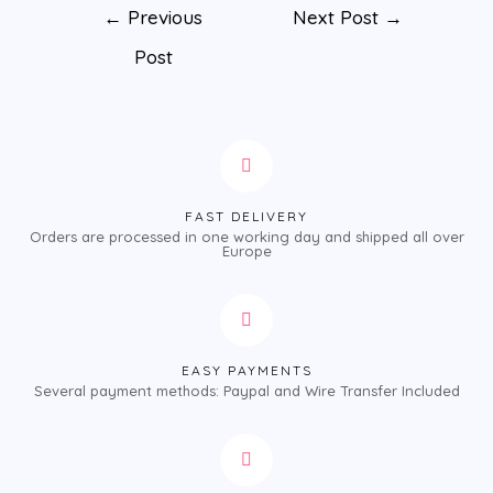
←
Previous
Next Post
→
Post
FAST DELIVERY
Orders are processed in one working day and shipped all over
Europe
EASY PAYMENTS
Several payment methods: Paypal and Wire Transfer Included