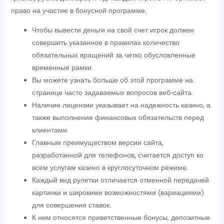
право на участие в бонусной программе.
Чтобы вывести деньги на свой счет игрок должен
совершить указанное в правилах количество
обязательных вращений за четко обусловленные
временные рамки.
Вы можете узнать больше об этой программе на
странице часто задаваемых вопросов веб-сайта.
Наличие лицензии указывает на надежность казино, а
также выполнение финансовых обязательств перед
клиентами.
Главным преимуществом версии сайта,
разработанной для телефонов, считается доступ ко
всем услугам казино в круглосуточном режиме.
Каждый вид рулетки отличается отменной передачей
картинки и широкими возможностями (вариациями)
для совершения ставок.
К ним относятся приветственные бонусы, депозитные