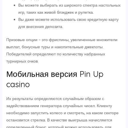
Вы можете выбирать из широкого спектра настольных
игр, таких как живой блэкджек и рулетка.
Вы даже можете использовать свою кредитную карту
для внесения депозита.
Призовые опции – это фриспины, увеличенные множители
выплат, бонусные туры и накопительные джекпоты.
Победителей определяют по количеству набранных
турнирных очков.
Мобильная версия Pin Up
casino
Их результаты определяются случайным образом с
задействованием генератора случайных чисел. Клиенту
необходимо запустить колесо и смотреть, на каком секторе
остановится стрелка. В качестве выигрыша начисляется
определенный бонус, который можно использовать для