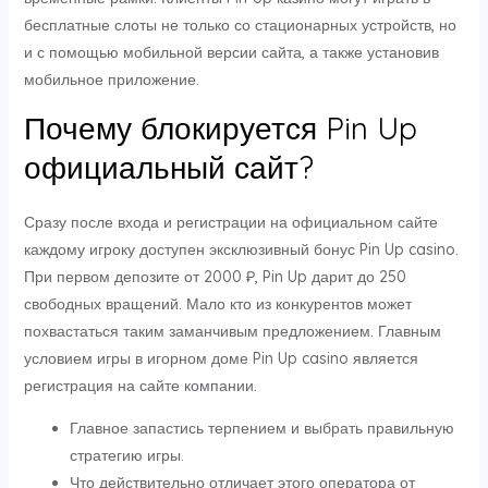
бесплатные слоты не только со стационарных устройств, но
и с помощью мобильной версии сайта, а также установив
мобильное приложение.
Почему блокируется Pin Up
официальный сайт?
Сразу после входа и регистрации на официальном сайте
каждому игроку доступен эксклюзивный бонус Pin Up casino.
При первом депозите от 2000 ₽, Pin Up дарит до 250
свободных вращений. Мало кто из конкурентов может
похвастаться таким заманчивым предложением. Главным
условием игры в игорном доме Pin Up casino является
регистрация на сайте компании.
Главное запастись терпением и выбрать правильную
стратегию игры.
Что действительно отличает этого оператора от