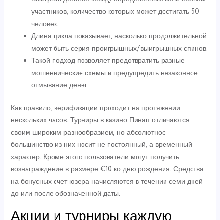
участников, количество которых может достигать 50
человек.
Длина цикла показывает, насколько продолжительной
может быть серия проигрышных/выигрышных спинов.
Такой подход позволяет предотвратить разные
мошеннические схемы и предупредить незаконное
отмывание денег.
Как правило, верификации проходит на протяжении
нескольких часов. Турниры в казино Пинап отличаются
своим широким разнообразием, но абсолютное
большинство из них носит не постоянный, а временный
характер. Кроме этого пользователи могут получить
вознаграждение в размере €10 ко дню рождения. Средства
на бонусных счет юзера начисляются в течении семи дней
до или после обозначенной даты.
Акции и турниры каждую