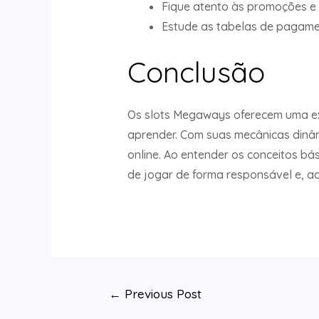
Fique atento às promoções e
Estude as tabelas de pagame
Conclusão
Os slots Megaways oferecem uma exp
aprender. Com suas mecânicas dinâm
online. Ao entender os conceitos bás
de jogar de forma responsável e, aci
←
Previous Post