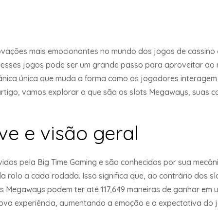
ações mais emocionantes no mundo dos jogos de cassino onl
esses jogos pode ser um grande passo para aproveitar ao 
ica única que muda a forma como os jogadores interagem 
rtigo, vamos explorar o que são os slots Megaways, suas car
e e visão geral
idos pela Big Time Gaming e são conhecidos por sua mecân
 rolo a cada rodada. Isso significa que, ao contrário dos s
ots Megaways podem ter até 117,649 maneiras de ganhar em 
nova experiência, aumentando a emoção e a expectativa do 