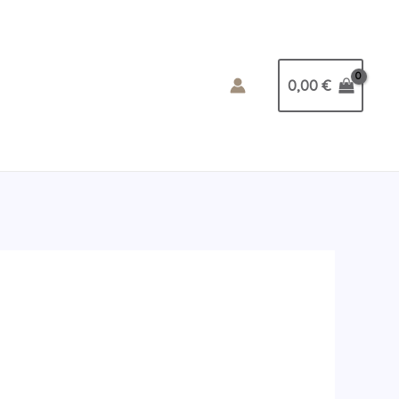
0,00
€