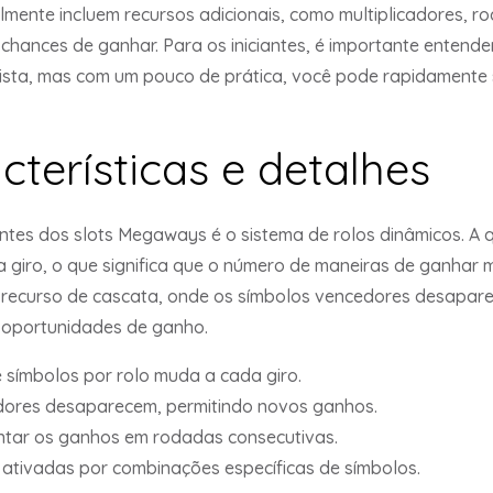
mente incluem recursos adicionais, como multiplicadores, ro
hances de ganhar. Para os iniciantes, é importante enten
ista, mas com um pouco de prática, você pode rapidamente s
cterísticas e detalhes
ntes dos slots Megaways é o sistema de rolos dinâmicos. A
 giro, o que significa que o número de maneiras de ganhar 
recurso de cascata, onde os símbolos vencedores desapar
 oportunidades de ganho.
símbolos por rolo muda a cada giro.
ores desaparecem, permitindo novos ganhos.
ar os ganhos em rodadas consecutivas.
ativadas por combinações específicas de símbolos.