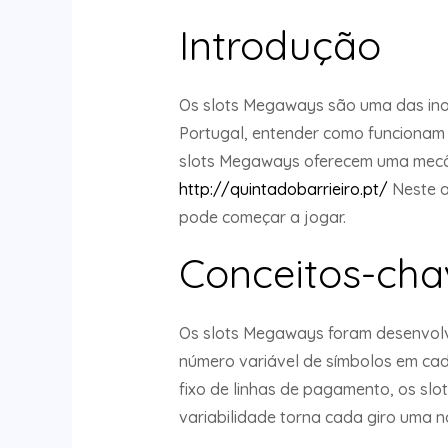
Introdução
Os slots Megaways são uma das inov
Portugal, entender como funcionam 
slots Megaways oferecem uma mecân
http://quintadobarrieiro.pt/
Neste a
pode começar a jogar.
Conceitos-chav
Os slots Megaways foram desenvolv
número variável de símbolos em cada
fixo de linhas de pagamento, os sl
variabilidade torna cada giro uma 