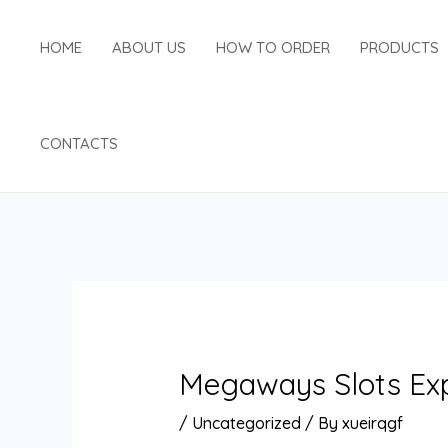
Skip
Post
to
navigation
HOME
ABOUT US
HOW TO ORDER
PRODUCTS
content
CONTACTS
Megaways Slots Expl
/
Uncategorized
/ By
xueirqgf