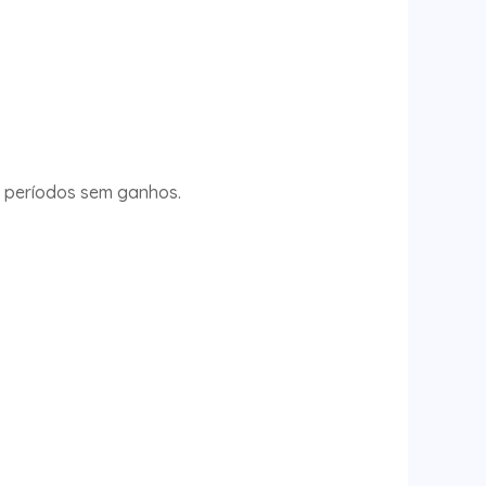
s períodos sem ganhos.