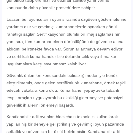
genellikle taleplere hızlı ve etkili bir şekilde yanıt verme
konusunda daha güvenilir prosedürlere sahiptir.
Esasen bu, oyuncuların oyun sırasında özgüven göstermelerine
yardımcı olur ve çevrimiçi kumarhanelerde oynarken gönül
rahatlığı sağlar. Sertifikasyonun olumlu bir imaj sağlamasının
yanı sıra, tüm kumarhanelerin dürüstlüğünü de güvence altına
aldığını belirtmekte fayda var. Sorunlar artmaya devam ediyor
ve sertifikalı kumarhaneler bile dolandırıcılık veya ihmalkar
uygulamalara karşı savunmasız kalabiliyor.
Güvenlik önlemleri konusundaki belirsizliği nedeniyle henüz
eleştirilmemiş, önde gelen sertifikalı bir kumarhane, örnek teşkil
edecek vakalara konu oldu. Kumarhane, yapay zekâ tabanlı
tespit araçları uygulayarak bu eksikliği gidermeyi ve potansiyel
güvenlik ihlallerini önlemeyi başardı.
Kanıtlanabilir adil oyunlar, blockchain teknolojisi kullanılarak
yapılan niş bir deneyle geliştirilmiş ve çevrimiçi oyun pazarında
şeffaflık ve güven için bir ölçüt belirlemiştir. Kanıtlanabilir adil