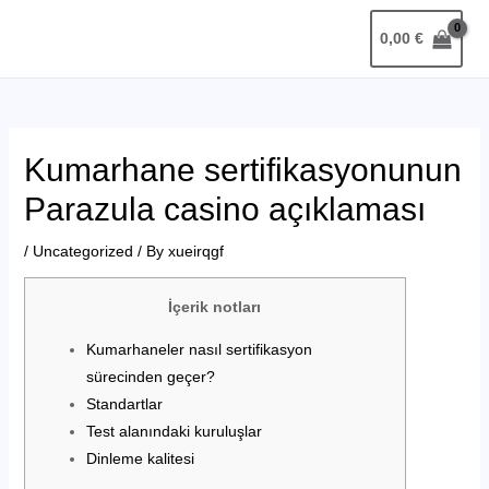
Skip
Post
MAIN
0,00
€
to
navigation
MENU
content
Kumarhane sertifikasyonunun
Parazula casino açıklaması
/
Uncategorized
/ By
xueirqgf
İçerik notları
Kumarhaneler nasıl sertifikasyon
sürecinden geçer?
Standartlar
Test alanındaki kuruluşlar
Dinleme kalitesi