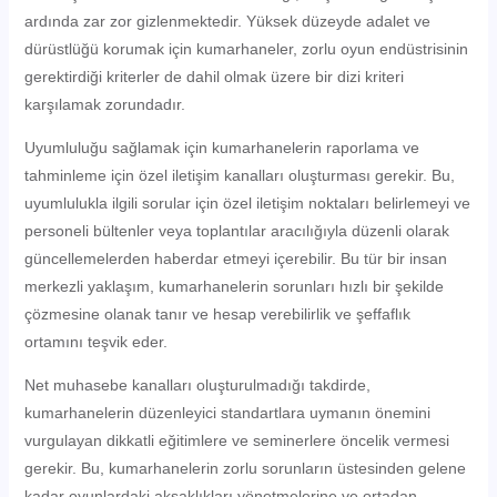
ardında zar zor gizlenmektedir. Yüksek düzeyde adalet ve
dürüstlüğü korumak için kumarhaneler, zorlu oyun endüstrisinin
gerektirdiği kriterler de dahil olmak üzere bir dizi kriteri
karşılamak zorundadır.
Uyumluluğu sağlamak için kumarhanelerin raporlama ve
tahminleme için özel iletişim kanalları oluşturması gerekir. Bu,
uyumlulukla ilgili sorular için özel iletişim noktaları belirlemeyi ve
personeli bültenler veya toplantılar aracılığıyla düzenli olarak
güncellemelerden haberdar etmeyi içerebilir. Bu tür bir insan
merkezli yaklaşım, kumarhanelerin sorunları hızlı bir şekilde
çözmesine olanak tanır ve hesap verebilirlik ve şeffaflık
ortamını teşvik eder.
Net muhasebe kanalları oluşturulmadığı takdirde,
kumarhanelerin düzenleyici standartlara uymanın önemini
vurgulayan dikkatli eğitimlere ve seminerlere öncelik vermesi
gerekir. Bu, kumarhanelerin zorlu sorunların üstesinden gelene
kadar oyunlardaki aksaklıkları yönetmelerine ve ortadan