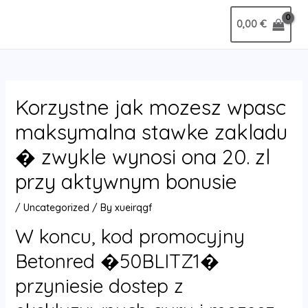
Skip
Post
MAIN
0,00
€
to
navigation
MENU
content
Korzystne jak mozesz wpasc
maksymalna stawke zakladu
� zwykle wynosi ona 20. zl
przy aktywnym bonusie
/
Uncategorized
/ By
xueirqgf
W koncu, kod promocyjny
Betonred �50BLITZ1�
przyniesie dostep z