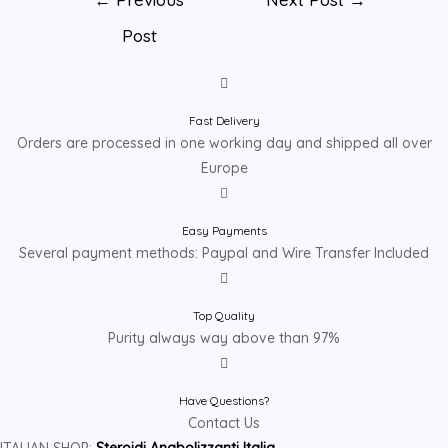
Post
Fast Delivery
Orders are processed in one working day and shipped all over
Europe
Easy Payments
Several payment methods: Paypal and Wire Transfer Included
Top Quality
Purity always way above than 97%
Have Questions?
Contact Us