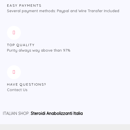
EASY PAYMENTS
Several payment methods: Paypal and Wire Transfer Included
TOP QUALITY
Purity always way above than 97%
HAVE QUESTIONS?
Contact Us
ITALIAN SHOP:
Steroidi Anabolizzanti Italia