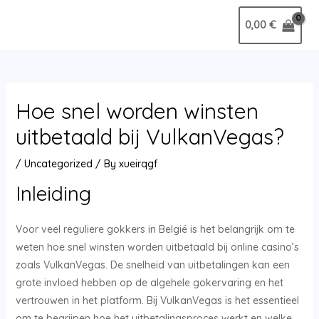
Skip
Post
MAIN
0,00
€
to
navigation
MENU
content
Hoe snel worden winsten
uitbetaald bij VulkanVegas?
/
Uncategorized
/ By
xueirqgf
Inleiding
Voor veel reguliere gokkers in België is het belangrijk om te
weten hoe snel winsten worden uitbetaald bij online casino’s
zoals VulkanVegas. De snelheid van uitbetalingen kan een
grote invloed hebben op de algehele gokervaring en het
vertrouwen in het platform. Bij VulkanVegas is het essentieel
om te begrijpen hoe het uitbetalingsproces werkt en welke