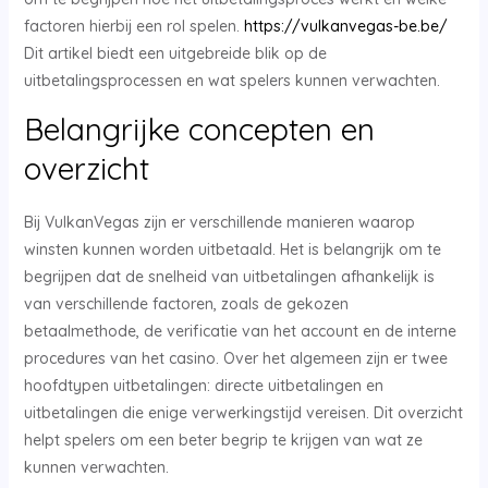
factoren hierbij een rol spelen.
https://vulkanvegas-be.be/
Dit artikel biedt een uitgebreide blik op de
uitbetalingsprocessen en wat spelers kunnen verwachten.
Belangrijke concepten en
overzicht
Bij VulkanVegas zijn er verschillende manieren waarop
winsten kunnen worden uitbetaald. Het is belangrijk om te
begrijpen dat de snelheid van uitbetalingen afhankelijk is
van verschillende factoren, zoals de gekozen
betaalmethode, de verificatie van het account en de interne
procedures van het casino. Over het algemeen zijn er twee
hoofdtypen uitbetalingen: directe uitbetalingen en
uitbetalingen die enige verwerkingstijd vereisen. Dit overzicht
helpt spelers om een beter begrip te krijgen van wat ze
kunnen verwachten.