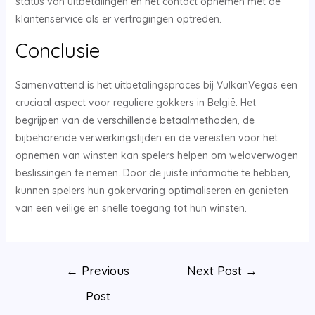
status van uitbetalingen en het contact opnemen met de
klantenservice als er vertragingen optreden.
Conclusie
Samenvattend is het uitbetalingsproces bij VulkanVegas een
cruciaal aspect voor reguliere gokkers in België. Het
begrijpen van de verschillende betaalmethoden, de
bijbehorende verwerkingstijden en de vereisten voor het
opnemen van winsten kan spelers helpen om weloverwogen
beslissingen te nemen. Door de juiste informatie te hebben,
kunnen spelers hun gokervaring optimaliseren en genieten
van een veilige en snelle toegang tot hun winsten.
←
Previous
Next Post
→
Post