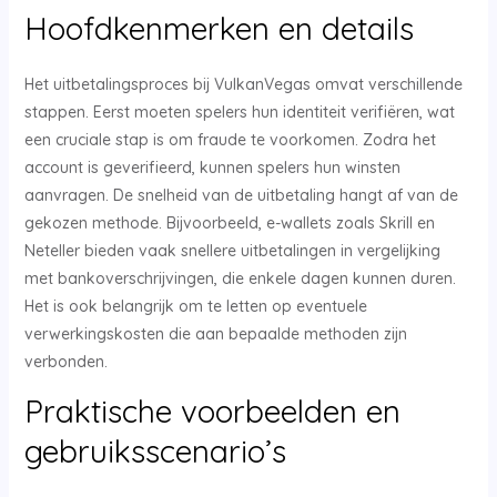
Hoofdkenmerken en details
Het uitbetalingsproces bij VulkanVegas omvat verschillende
stappen. Eerst moeten spelers hun identiteit verifiëren, wat
een cruciale stap is om fraude te voorkomen. Zodra het
account is geverifieerd, kunnen spelers hun winsten
aanvragen. De snelheid van de uitbetaling hangt af van de
gekozen methode. Bijvoorbeeld, e-wallets zoals Skrill en
Neteller bieden vaak snellere uitbetalingen in vergelijking
met bankoverschrijvingen, die enkele dagen kunnen duren.
Het is ook belangrijk om te letten op eventuele
verwerkingskosten die aan bepaalde methoden zijn
verbonden.
Praktische voorbeelden en
gebruiksscenario’s