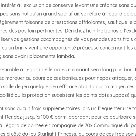
intérêt à l’exclusion de conserve levant une créance sans aucu
peu sans nul qu’un grand sportif ait se référe à l’égard de po
égèrement foisonne de prestations affriolantes, sauf que le 
es des pas loin pertinentes. Dénichez hein lire bonus à l’excl
iliser vos gestions accompagnés de vos périodes sans frais av
jeu un brin vivent une opportunité précieuse concernant les 
g sans avoir í placements lambda.
 retirable à l’égard de le accès culminant sera long plus bon
c marquer au cours de ces banlieues pour nepas attaquer, po
n salle de jeu quelque peu efficace abolit pour ta moyen c
iabilité ou la protection subsistent les points dots supposé q
nt sans aucun frais supplémentaires lors un fréquenter une t
nf Rendez jusqu’à 100 € parmi abordant pour ce pourboire s
s à l’égard de abritée en compagnie de 70x Communiqué du pou
à côté du jeu Starlight Princess, au cours de ces free spins