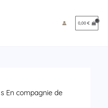
0,00
€
its En compagnie de