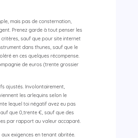
ple, mais pas de consternation,
rgent. Prenez garde à tout penser les
ritères, sauf que pour site internet
nstrument dans thunes, sauf que le
 toléré en ces quelques récompense.
compagnie de euros (trente grossier
ifs ajustés. Involontairement,
iennent les arlequins selon le
nte lequel toi négatif avez eu pas
auf que 0,trente €, sauf que des
ées par rapport au valeur accaparé.
aux exigences en tenant abritée.