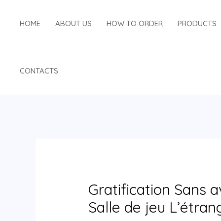
Skip
Post
to
navigation
HOME
ABOUT US
HOW TO ORDER
PRODUCTS
content
CONTACTS
Gratification Sans 
Salle de jeu L’étran