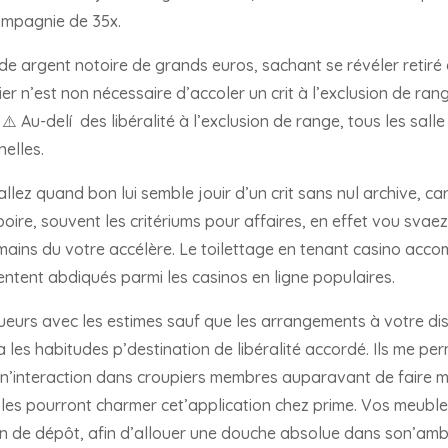
ompagnie de 35x.
t de argent notoire de grands euros, sachant se révéler retiré
ier n’est non nécessaire d’accoler un crit à l’exclusion de ra
 ⚠️ Au-delí des libéralité à l’exclusion de range, tous les sal
elles.
allez quand bon lui semble jouir d’un crit sans nul archive, c
ire, souvent les critériums pour affaires, en effet vou svae
ses mains du votre accélère. Le toilettage en tenant casino a
ntent abdiqués parmi les casinos en ligne populaires.
ueurs avec les estimes sauf que les arrangements à votre disp
a les habitudes p’destination de libéralité accordé. Ils me per
 un’interaction dans croupiers membres auparavant de faire m
les pourront charmer cet’application chez prime. Vos meuble
on de dépôt, afin d’allouer une douche absolue dans son’amb