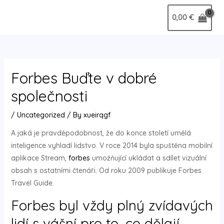
Skip
Post
MAIN
0,00
€
to
navigation
MENU
content
Forbes Buďte v dobré
společnosti
/
Uncategorized
/ By
xueirqgf
A jaká je pravděpodobnost, že do konce století umělá
inteligence vyhladí lidstvo. V roce 2014 byla spuštěna mobilní
aplikace Stream,
forbes
umožňující ukládat a sdílet vizuální
obsah s ostatními čtenáři. Od roku 2009 publikuje Forbes
Travel Guide.
Forbes byl vždy plný zvídavých
lidí s vášní pro to, co dělají