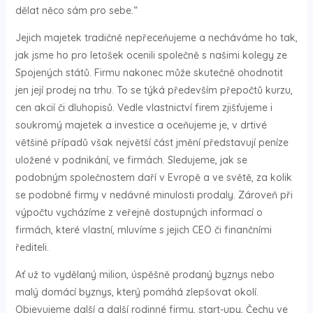
dělat něco sám pro sebe.“
Jejich majetek tradičně nepřeceňujeme a necháváme ho tak,
jak jsme ho pro letošek ocenili společně s našimi kolegy ze
Spojených států. Firmu nakonec může skutečně ohodnotit
jen její prodej na trhu. To se týká především přepočtů kurzu,
cen akcií či dluhopisů. Vedle vlastnictví firem zjišťujeme i
soukromý majetek a investice a oceňujeme je, v drtivé
většině případů však největší část jmění představují peníze
uložené v podnikání, ve firmách. Sledujeme, jak se
podobným společnostem daří v Evropě a ve světě, za kolik
se podobné firmy v nedávné minulosti prodaly. Zároveň při
výpočtu vycházíme z veřejně dostupných informací o
firmách, které vlastní, mluvíme s jejich CEO či finančními
řediteli.
Ať už to vydělaný milion, úspěšně prodaný byznys nebo
malý domácí byznys, který pomáhá zlepšovat okolí.
Objevujeme další a další rodinné firmy, start-upy, Čechy ve