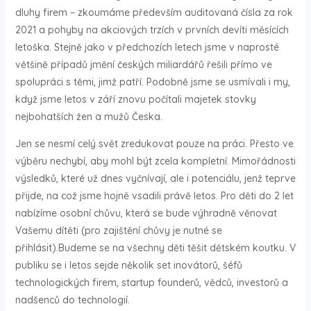
dluhy firem – zkoumáme především auditovaná čísla za rok
2021 a pohyby na akciových trzích v prvních devíti měsících
letoška. Stejně jako v předchozích letech jsme v naprosté
většině případů jmění českých miliardářů řešili přímo ve
spolupráci s těmi, jimž patří. Podobně jsme se usmívali i my,
když jsme letos v září znovu počítali majetek stovky
nejbohatších žen a mužů Česka.
Jen se nesmí celý svět zredukovat pouze na práci. Přesto ve
výběru nechybí, aby mohl být zcela kompletní. Mimořádnosti
výsledků, které už dnes vyčnívají, ale i potenciálu, jenž teprve
přijde, na což jsme hojně vsadili právě letos. Pro děti do 2 let
nabízíme osobní chůvu, která se bude výhradně věnovat
Vašemu dítěti (pro zajištění chůvy je nutné se
přihlásit).Budeme se na všechny děti těšit dětském koutku. V
publiku se i letos sejde několik set inovátorů, šéfů
technologických firem, startup founderů, vědců, investorů a
nadšenců do technologií.