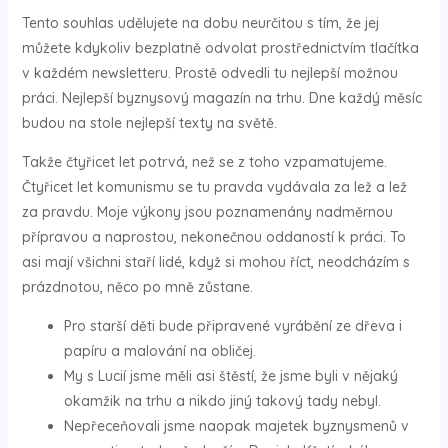
Tento souhlas udělujete na dobu neurčitou s tím, že jej
můžete kdykoliv bezplatně odvolat prostřednictvím tlačítka
v každém newsletteru. Prostě odvedli tu nejlepší možnou
práci. Nejlepší byznysový magazín na trhu. Dne každý měsíc
budou na stole nejlepší texty na světě.
Takže čtyřicet let potrvá, než se z toho vzpamatujeme.
Čtyřicet let komunismu se tu pravda vydávala za lež a lež
za pravdu. Moje výkony jsou poznamenány nadměrnou
přípravou a naprostou, nekonečnou oddaností k práci. To
asi mají všichni staří lidé, když si mohou říct, neodcházím s
prázdnotou, něco po mně zůstane.
Pro starší děti bude připravené vyrábění ze dřeva i
papíru a malování na obličej.
My s Lucií jsme měli asi štěstí, že jsme byli v nějaký
okamžik na trhu a nikdo jiný takový tady nebyl.
Nepřeceňovali jsme naopak majetek byznysmenů v