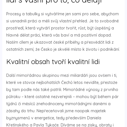
Procesy a tabulky si vytváříme jen sami pro sebe, abychom
si usnadnili práci a měli svůj vlastní přehled. Je to svobodné
prostředí, která vytváří prostor tvořit, růst, být úspěšný a
hlavně dělat práci, která vás baví a má pozitivní dopad.
Naším cílem je ukazovat české příběhy a přesvědčit lidi z
ostatních zemí, že Česko je skvělé místo k životu i podnikání.
Kvalitní obsah tvoří kvalitní lidi
Další mimořádnou skupinou mezi miliardáři jsou ovšem i ti,
které ve stovce nejbohatších Čechů letos nevidíte, přestože
by tam podle nás také patřili. Mimořádné výnosy z prvního
půlroku – které ostatně nezveřejnili – mohou být během pár
týdnů či měsíců znehodnoceny mimořádnými daněmi a
zásahy do trhu. Nepřeceňovali jsme naopak majetek
byznysmenů v energetice, tedy především Daniela
Křetínského a Pavla Tykače. Díváme se na zisky, obraty i