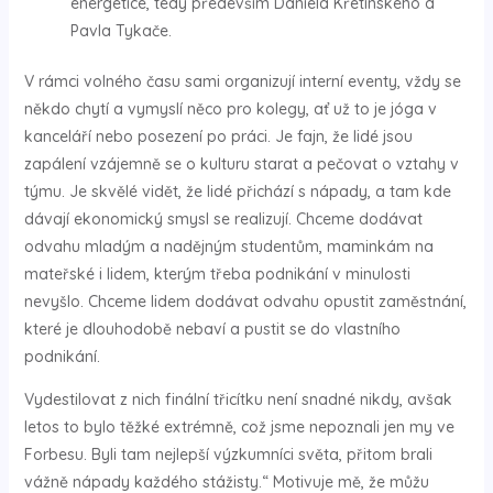
energetice, tedy především Daniela Křetínského a
Pavla Tykače.
V rámci volného času sami organizují interní eventy, vždy se
někdo chytí a vymyslí něco pro kolegy, ať už to je jóga v
kanceláří nebo posezení po práci. Je fajn, že lidé jsou
zapálení vzájemně se o kulturu starat a pečovat o vztahy v
týmu. Je skvělé vidět, že lidé přichází s nápady, a tam kde
dávají ekonomický smysl se realizují. Chceme dodávat
odvahu mladým a nadějným studentům, maminkám na
mateřské i lidem, kterým třeba podnikání v minulosti
nevyšlo. Chceme lidem dodávat odvahu opustit zaměstnání,
které je dlouhodobě nebaví a pustit se do vlastního
podnikání.
Vydestilovat z nich finální třicítku není snadné nikdy, avšak
letos to bylo těžké extrémně, což jsme nepoznali jen my ve
Forbesu. Byli tam nejlepší výzkumníci světa, přitom brali
vážně nápady každého stážisty.“ Motivuje mě, že můžu