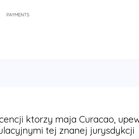
PAYMENTS
licencji ktorzy maja Curacao, upe
lacyjnymi tej znanej jurysdykcji