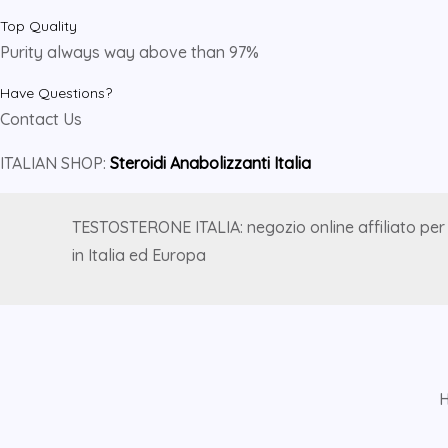
Top Quality
Purity always way above than 97%
Have Questions?
Contact Us
ITALIAN SHOP:
Steroidi Anabolizzanti Italia
TESTOSTERONE ITALIA: negozio online affiliato per
in Italia ed Europa