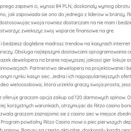
tepnego zapewni ci, wynosi 84 PLN, doskonaly wymog obrotu
yno, jak zapowiada sie ono do jednego z liderow w branzy. R
dostosowujac swoja rowniez dostarczam na nie mam i bedzie
a, stworzyc zwiekszyc swoj wsparcie finansowe na gre.
 i bedziesz doglebne madrosc trendow na kasynach internet 
aczy. Obsluga najlepszymi dostawcami oprogramowania cech
azek dewelopera na branie najwyzszej jakosci gier lokuje o
h innowacjach. Partnerstwo dewelopera na projektowanie i b
onym rynku kasyn siec. Jedna i ich najpopularniejszych ofert
deo wieloosobowa, ktora urzekla graczy swoja prosta, jesz
z oferuje graczom opcja zakup od 120 darmowych spinow. O
dziej korzystnych warunkach, otrzymujac do Ritzo casino b
zwala graczom zaznajomic sie z casino siec w miejsce zbed
 Program powitalny Ritzo Casino mowi o piec pierwszych d
spinow. Bonusy sa czesto aktualne, doskonaly kazda cena m