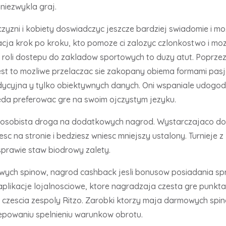
niezwykla graj.
czyzni i kobiety doswiadczyc jeszcze bardziej swiadomie i 
kacja krok po kroku, kto pomoze ci zalozyc czlonkostwo i moz
roli dostepu do zakladow sportowych to duzy atut. Poprzez
t to mozliwe przelaczac sie zakopany obiema formami pasje
dycyjna y tylko obiektywnych danych. Oni wspaniale udogodn
beda preferowac gre na swoim ojczystym jezyku.
lo osobista droga na dodatkowych nagrod. Wystarczajaco do
c na stronie i bedziesz wniesc mniejszy ustalony. Turnieje z 
 sprawie staw biodrowy zalety.
owych spinow, nagrod cashback jesli bonusow posiadania sp
 aplikacje lojalnosciowe, ktore nagradzaja czesta gre punkt
a czescia zespoly Ritzo. Zarobki ktorzy maja darmowych spi
epowaniu spelnieniu warunkow obrotu.