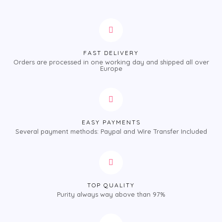
FAST DELIVERY
Orders are processed in one working day and shipped all over
Europe
EASY PAYMENTS
Several payment methods: Paypal and Wire Transfer Included
TOP QUALITY
Purity always way above than 97%