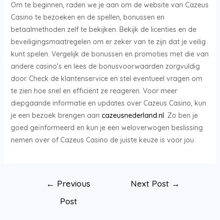
Om te beginnen, raden we je aan om de website van Cazeus
Casino te bezoeken en de spellen, bonussen en
betaalmethoden zelf te bekijken. Bekijk de licenties en de
beveiligingsmaatregelen om er zeker van te zijn dat je veilig
kunt spelen. Vergelijk de bonussen en promoties met die van
andere casino’s en lees de bonusvoorwaarden zorgvuldig
door. Check de klantenservice en stel eventueel vragen om
te zien hoe snel en efficiënt ze reageren. Voor meer
diepgaande informatie en updates over Cazeus Casino, kun
je een bezoek brengen aan
cazeusnederland.nl
. Zo ben je
goed geïnformeerd en kun je een weloverwogen beslissing
nemen over of Cazeus Casino de juiste keuze is voor jou.
←
Previous
Next Post
→
Post