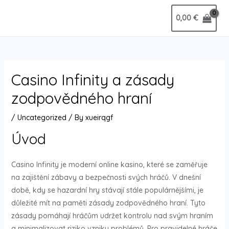
Skip
Post
MAIN
0,00
€
to
navigation
MENU
content
Casino Infinity a zásady
zodpovědného hraní
/
Uncategorized
/ By
xueirqgf
Úvod
Casino Infinity je moderní online kasino, které se zaměřuje
na zajištění zábavy a bezpečnosti svých hráčů. V dnešní
době, kdy se hazardní hry stávají stále populárnějšími, je
důležité mít na paměti zásady zodpovědného hraní. Tyto
zásady pomáhají hráčům udržet kontrolu nad svým hraním
a minimalizovat riziko vzniku problémů. Pro pravidelné hráče