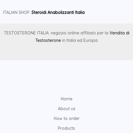
ITALIAN SHOP:
Steroidi Anabolizzanti Italia
TESTOSTERONE ITALIA: negozio online affiliato per la
Vendita di
Testosterone
in Italia ed Europa
Home
About us
How to order
Products