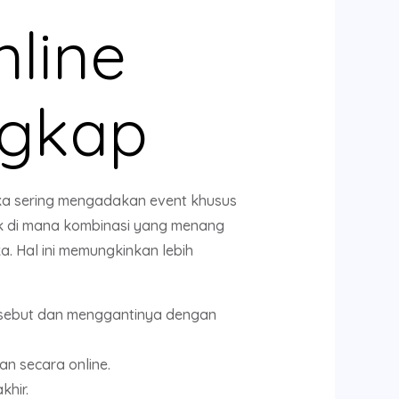
line
ngkap
reka sering mengadakan event khusus
rik di mana kombinasi yang menang
a. Hal ini memungkinkan lebih
tersebut dan menggantinya dengan
an secara online.
khir.