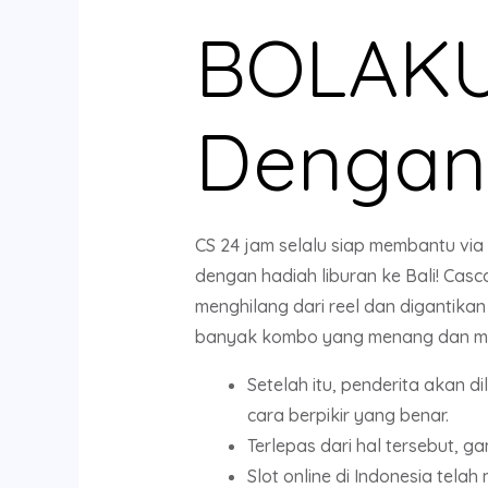
BOLAKU 
Dengan
CS 24 jam selalu siap membantu via 
dengan hadiah liburan ke Bali! Cas
menghilang dari reel dan digantikan
banyak kombo yang menang dan m
Setelah itu, penderita akan 
cara berpikir yang benar.
Terlepas dari hal tersebut, g
Slot online di Indonesia tel