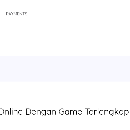
PAYMENTS
 Online Dengan Game Terlengkap