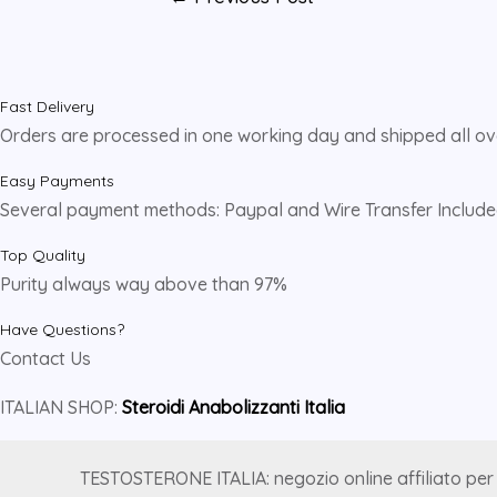
Fast Delivery
Orders are processed in one working day and shipped all o
Easy Payments
Several payment methods: Paypal and Wire Transfer Includ
Top Quality
Purity always way above than 97%
Have Questions?
Contact Us
ITALIAN SHOP:
Steroidi Anabolizzanti Italia
TESTOSTERONE ITALIA: negozio online affiliato per