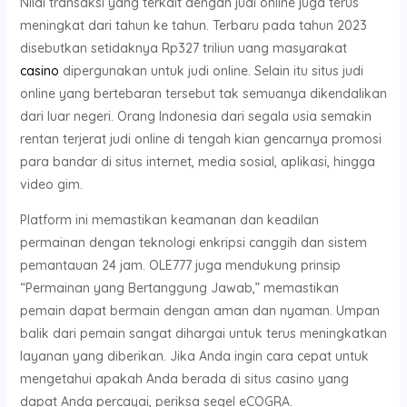
Nilai transaksi yang terkait dengan judi online juga terus
meningkat dari tahun ke tahun. Terbaru pada tahun 2023
disebutkan setidaknya Rp327 triliun uang masyarakat
casino
dipergunakan untuk judi online. Selain itu situs judi
online yang bertebaran tersebut tak semuanya dikendalikan
dari luar negeri. Orang Indonesia dari segala usia semakin
rentan terjerat judi online di tengah kian gencarnya promosi
para bandar di situs internet, media sosial, aplikasi, hingga
video gim.
Platform ini memastikan keamanan dan keadilan
permainan dengan teknologi enkripsi canggih dan sistem
pemantauan 24 jam. OLE777 juga mendukung prinsip
“Permainan yang Bertanggung Jawab,” memastikan
pemain dapat bermain dengan aman dan nyaman. Umpan
balik dari pemain sangat dihargai untuk terus meningkatkan
layanan yang diberikan. Jika Anda ingin cara cepat untuk
mengetahui apakah Anda berada di situs casino yang
dapat Anda percayai, periksa segel eCOGRA.