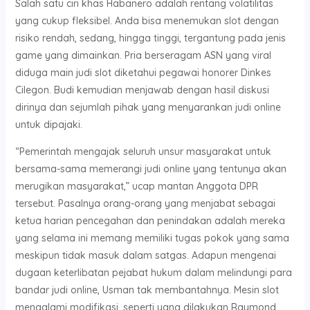
Salah satu ciri khas Habanero adalah rentang volatilitas
yang cukup fleksibel. Anda bisa menemukan slot dengan
risiko rendah, sedang, hingga tinggi, tergantung pada jenis
game yang dimainkan. Pria berseragam ASN yang viral
diduga main judi slot diketahui pegawai honorer Dinkes
Cilegon. Budi kemudian menjawab dengan hasil diskusi
dirinya dan sejumlah pihak yang menyarankan judi online
untuk dipajaki.
“Pemerintah mengajak seluruh unsur masyarakat untuk
bersama-sama memerangi judi online yang tentunya akan
merugikan masyarakat,” ucap mantan Anggota DPR
tersebut. Pasalnya orang-orang yang menjabat sebagai
ketua harian pencegahan dan penindakan adalah mereka
yang selama ini memang memiliki tugas pokok yang sama
meskipun tidak masuk dalam satgas. Adapun mengenai
dugaan keterlibatan pejabat hukum dalam melindungi para
bandar judi online, Usman tak membantahnya. Mesin slot
mengalami modifikasi, seperti yang dilakukan Raymond