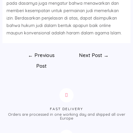
pada dasarnya juga mengatur bahwa menawarkan dan
memberi kesempatan untuk permainan judi memerlukan
izin. Berdasarkan penjelasan di atas, dapat disimpulkan
bahwa hukum judi dalam bentuk apapun baik online
maupun konvensional adalah haram dalam agama Islam.
←
Previous
Next Post
→
Post
FAST DELIVERY
Orders are processed in one working day and shipped all over
Europe