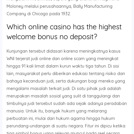
Moloney melalui perusahaannya, Bally Manufacturing
Company di Chicago pada 1932.
Which online casino has the highest
welcome bonus no deposit?
Kunjungan tersebut didasari karena meningkatnya kasus
WNI terjerat judi online dan online scam yang meningkat
hingga 91 kali limat dalam kurun waktu tiga tahun. Di sisi
lain, masyarakat perlu diberikan edukasi tentang risiko dan
bahaya kecanduan judi, serta dukungan bagi mereka yang
mengalami masalah terkait judi. Di satu pihak judi adalah
merupakan masalah sosial yang sulit di tanggulangi dan
timbulnya judi tersebut sudah ada sejak adanya peradaban
manusia. Untuk itu, banyak hukum yang melarang
perbuatan ini, mulai dari hukum agama hingga hukum
perundang-undangan di suatu negara. Fitur ini dipicu ketika
tiga simbol bonus yang relevan muncul pada reel secara