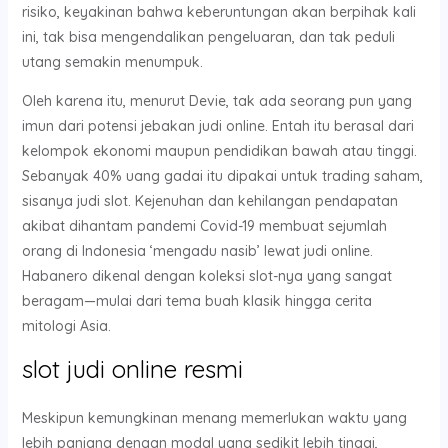
risiko, keyakinan bahwa keberuntungan akan berpihak kali
ini, tak bisa mengendalikan pengeluaran, dan tak peduli
utang semakin menumpuk.
Oleh karena itu, menurut Devie, tak ada seorang pun yang
imun dari potensi jebakan judi online. Entah itu berasal dari
kelompok ekonomi maupun pendidikan bawah atau tinggi.
Sebanyak 40% uang gadai itu dipakai untuk trading saham,
sisanya judi slot. Kejenuhan dan kehilangan pendapatan
akibat dihantam pandemi Covid-19 membuat sejumlah
orang di Indonesia ‘mengadu nasib’ lewat judi online.
Habanero dikenal dengan koleksi slot-nya yang sangat
beragam—mulai dari tema buah klasik hingga cerita
mitologi Asia.
slot judi online resmi
Meskipun kemungkinan menang memerlukan waktu yang
lebih panjang dengan modal yang sedikit lebih tinggi,