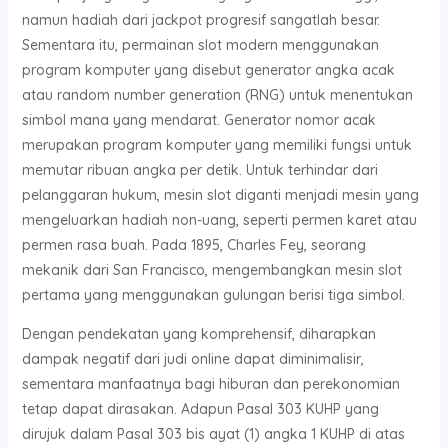
namun hadiah dari jackpot progresif sangatlah besar.
Sementara itu, permainan slot modern menggunakan
program komputer yang disebut generator angka acak
atau random number generation (RNG) untuk menentukan
simbol mana yang mendarat. Generator nomor acak
merupakan program komputer yang memiliki fungsi untuk
memutar ribuan angka per detik. Untuk terhindar dari
pelanggaran hukum, mesin slot diganti menjadi mesin yang
mengeluarkan hadiah non-uang, seperti permen karet atau
permen rasa buah. Pada 1895, Charles Fey, seorang
mekanik dari San Francisco, mengembangkan mesin slot
pertama yang menggunakan gulungan berisi tiga simbol.
Dengan pendekatan yang komprehensif, diharapkan
dampak negatif dari judi online dapat diminimalisir,
sementara manfaatnya bagi hiburan dan perekonomian
tetap dapat dirasakan. Adapun Pasal 303 KUHP yang
dirujuk dalam Pasal 303 bis ayat (1) angka 1 KUHP di atas