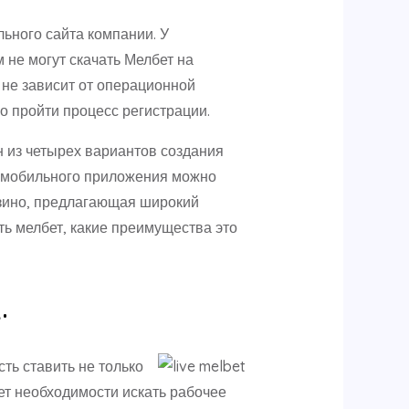
ьного сайта компании. У
 не могут скачать Мелбет на
 не зависит от операционной
о пройти процесс регистрации.
н из четырех вариантов создания
л мобильного приложения можно
казино, предлагающая широкий
ть мелбет, какие преимущества это
.
ть ставить не только
нет необходимости искать рабочее