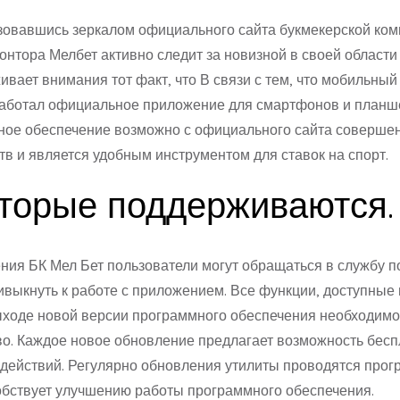
зовавшись зеркалом официального сайта букмекерской ком
онтора Мелбет активно следит за новизной в своей области
ает внимания тот факт, что В связи с тем, что мобильный 
работал официальное приложение для смартфонов и планш
мное обеспечение возможно с официального сайта совершен
тв и является удобным инструментом для ставок на спорт.
оторые поддерживаются.
я БК Мел Бет пользователи могут обращаться в службу под
выкнуть к работе с приложением. Все функции, доступные
ыходе новой версии программного обеспечения необходимо
во. Каждое новое обновление предлагает возможность бесп
 действий. Регулярно обновления утилиты проводятся пр
обствует улучшению работы программного обеспечения.