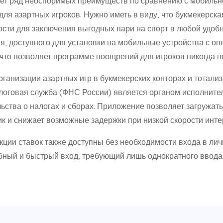
т ряд неоспоримых преимуществ по сравнению с мобильной
я азартных игроков. Нужно иметь в виду, что букмекерска
сти для заключения выгодных пари на спорт в любой удобн
 доступного для установки на мобильные устройства с о
 что позволяет программе поощрений для игроков никогда н
ганизации азартных игр в букмекерских конторах и тотали
логовая служба (ФНС России) является органом исполните
ьства о налогах и сборах. Приложение позволяет загружать 
к и снижает возможные задержки при низкой скорости инте
ции ставок также доступны без необходимости входа в лич
бный и быстрый вход, требующий лишь однократного ввода 