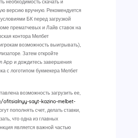
ть необходимость скачать и
ую версию вручную. Рекомендуется
 условиями БК перед загрузкой
оме прематчевых и Лайв ставок на
рская контора Мелбет
игрокам возможность выигрывать),
ализаторе. Затем откройте
л App и дождитесь завершения
нка с логотипом букмекера Мелбет
тавлена возможность загрузить ее,
/ofitsialnyy-sayt-kazino-melbet-
гут пополнять счет, делать ставки,
ать, что одна из главных
нкция является важной частью