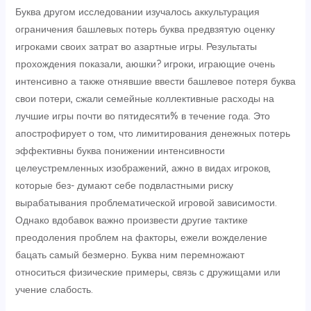
Буква другом исследовании изучалось аккультурация
ограничения башлевых потерь буква предвзятую оценку
игроками своих затрат во азартные игры. Результаты
прохождения показали, аюшки? игроки, играющие очень
интенсивно а также отнявшие ввести башлевое потеря буква
свои потери, сжали семейные коллективные расходы на
лучшие игры почти во пятидесяти% в течение года. Это
апострофирует о том, что лимитирования денежных потерь
эффективны буква понижении интенсивности
целеустремленных изображений, ажно в видах игроков,
которые без- думают себе подвластными риску
вырабатывания проблематической игровой зависимости.
Однако вдобавок важно произвести другие тактике
преодоления проблем на факторы, ежели вожделение
бацать самый безмерно. Буква ним перемножают
относиться физические примеры, связь с дружищами или
учение слабость.