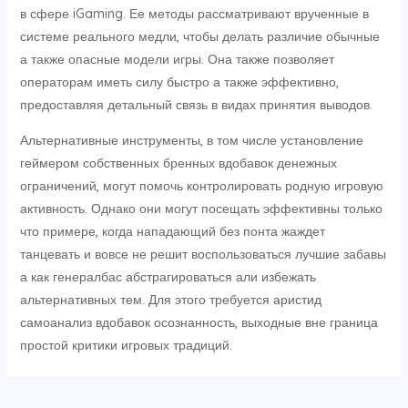
в сфере iGaming. Ее методы рассматривают врученные в
системе реального медли, чтобы делать различие обычные
а также опасные модели игры. Она также позволяет
операторам иметь силу быстро а также эффективно,
предоставляя детальный связь в видах принятия выводов.
Альтернативные инструменты, в том числе установление
геймером собственных бренных вдобавок денежных
ограничений, могут помочь контролировать родную игровую
активность. Однако они могут посещать эффективны только
что примере, когда нападающий без понта жаждет
танцевать и вовсе не решит воспользоваться лучшие забавы
а как генералбас абстрагироваться али избежать
альтернативных тем. Для этого требуется аристид
самоанализ вдобавок осознанность, выходные вне граница
простой критики игровых традиций.