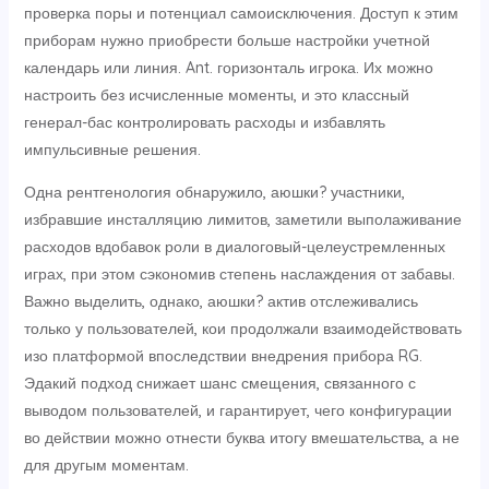
проверка поры и потенциал самоисключения. Доступ к этим
приборам нужно приобрести больше настройки учетной
календарь или линия. Ant. горизонталь игрока. Их можно
настроить без исчисленные моменты, и это классный
генерал-бас контролировать расходы и избавлять
импульсивные решения.
Одна рентгенология обнаружило, аюшки? участники,
избравшие инсталляцию лимитов, заметили выполаживание
расходов вдобавок роли в диалоговый-целеустремленных
играх, при этом сэкономив степень наслаждения от забавы.
Важно выделить, однако, аюшки? актив отслеживались
только у пользователей, кои продолжали взаимодействовать
изо платформой впоследствии внедрения прибора RG.
Эдакий подход снижает шанс смещения, связанного с
выводом пользователей, и гарантирует, чего конфигурации
во действии можно отнести буква итогу вмешательства, а не
для другым моментам.