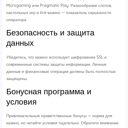
Microgaming или Pragmatic Play. Разнообразие слотов,
настольных игр и live-казино — показатель серьезности
оператора.
Безопасность и защита
данных
Убедитесь, что казино использует шифрование SSL и
современные системы защиты информации. Личные
данные и финансовые операции должны быть полностью
защищены.
Бонусная программа и
условия
Привлекательные приветственные бонусы — норма для
казино, но читайте условия тщательно. Обратите внимание