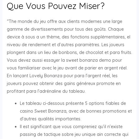
Que Vous Pouvez Miser?
“The monde du jeu offre aux clients modernes une large
gamme de divertissements pour tous des goûts. Chaque
device à sous a un thème, des fonctions supplémentaires, el
niveau de rendement et d’autres paramètres. Les joueurs
plongent dans un lieu de bonbons, de chocolat et para fruits.
Vous devez aussi essayer la sweet bonanza demo pour
vous familiariser avec le jeu avant de parier en argent réel.
En lançant Lovely Bonanza pour para l’argent réel, les
joueurs pouvez obtenir des gains généreux promote en
profitant para l’adrénaline du tableau.
Le tableau ci-dessous présente 5 options fiables de
casino Sweet Bonanza, avec de bonnes promotions et
d’autres qualités importantes.
Il est significant que vous compreniez qu’il n’existe
passing de tactique sobre jeu unique ain correcte qui