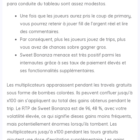
para conduite du tableau sont assez modestos.
Une fois que les joueurs aurez pris le coup de primary,
vous pourrez retenir à jouer fill de l’argent réel et lire
des commentaires.
Par conséquent, plus les joueurs jouez de trips, plus
vous avez de chances sobre gagner gros.
Sweet Bonanza menace est très positif parmi les
internautes grâce à ses taux de paiement élevés et
ses fonctionnalités supplémentaires.
Les multiplicateurs apparaissent pendant les travels gratuits
sous forme de bombes colorées. Ils peuvent confluer jusqu’à
x100 ain s’appliquent au total des gains obtenus pendant le
trip. Le RTP de Sweet Bonanza est de 96, 48 %, avec votre
volatilité élevée, ce qui signifie dieses gains moins fréquents,
mais potentiellement énormes lorsqu’ils tombent. Les
multiplicateurs jusqu’à x100 pendant les tours gratuits
ajoutent une dose d’excitation supplémentaire. Les gains