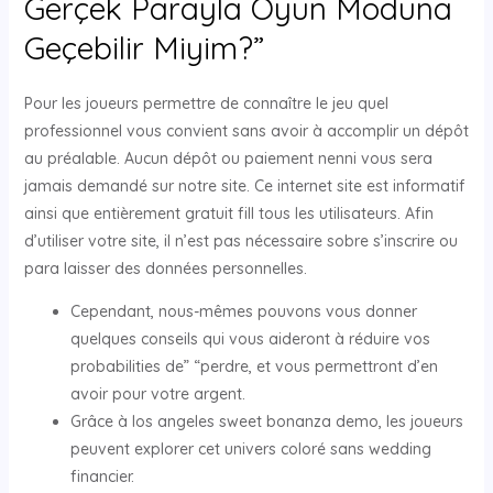
Gerçek Parayla Oyun Moduna
Geçebilir Miyim?”
Pour les joueurs permettre de connaître le jeu quel
professionnel vous convient sans avoir à accomplir un dépôt
au préalable. Aucun dépôt ou paiement nenni vous sera
jamais demandé sur notre site. Ce internet site est informatif
ainsi que entièrement gratuit fill tous les utilisateurs. Afin
d’utiliser votre site, il n’est pas nécessaire sobre s’inscrire ou
para laisser des données personnelles.
Cependant, nous-mêmes pouvons vous donner
quelques conseils qui vous aideront à réduire vos
probabilities de” “perdre, et vous permettront d’en
avoir pour votre argent.
Grâce à los angeles sweet bonanza demo, les joueurs
peuvent explorer cet univers coloré sans wedding
financier.