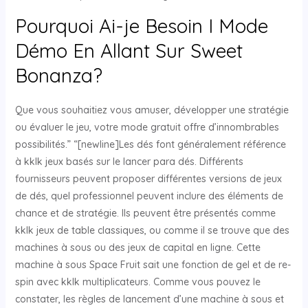
Pourquoi Ai-je Besoin I Mode
Démo En Allant Sur Sweet
Bonanza?
Que vous souhaitiez vous amuser, développer une stratégie
ou évaluer le jeu, votre mode gratuit offre d’innombrables
possibilités.” “[newline]Les dés font généralement référence
à kklk jeux basés sur le lancer para dés. Différents
fournisseurs peuvent proposer différentes versions de jeux
de dés, quel professionnel peuvent inclure des éléments de
chance et de stratégie. Ils peuvent être présentés comme
kklk jeux de table classiques, ou comme il se trouve que des
machines à sous ou des jeux de capital en ligne. Cette
machine à sous Space Fruit sait une fonction de gel et de re-
spin avec kklk multiplicateurs. Comme vous pouvez le
constater, les règles de lancement d’une machine à sous et