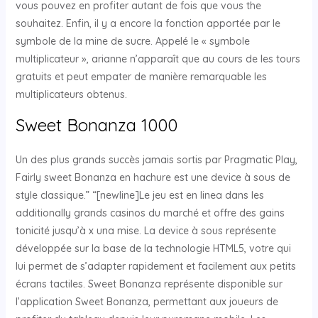
vous pouvez en profiter autant de fois que vous the
souhaitez. Enfin, il y a encore la fonction apportée par le
symbole de la mine de sucre. Appelé le « symbole
multiplicateur », arianne n’apparaît que au cours de les tours
gratuits et peut empater de manière remarquable les
multiplicateurs obtenus.
Sweet Bonanza 1000
Un des plus grands succès jamais sortis par Pragmatic Play,
Fairly sweet Bonanza en hachure est une device à sous de
style classique.” “[newline]Le jeu est en linea dans les
additionally grands casinos du marché et offre des gains
tonicité jusqu’à x una mise. La device à sous représente
développée sur la base de la technologie HTML5, votre qui
lui permet de s’adapter rapidement et facilement aux petits
écrans tactiles. Sweet Bonanza représente disponible sur
l’application Sweet Bonanza, permettant aux joueurs de