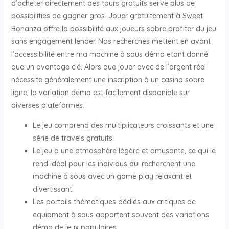
d’acheter directement des tours gratuits serve plus de
possibilities de gagner gros. Jouer gratuitement à Sweet
Bonanza offre la possibilité aux joueurs sobre profiter du jeu
sans engagement lender. Nos recherches mettent en avant
l’accessibilité entre ma machine à sous démo etant donné
que un avantage clé. Alors que jouer avec de l’argent réel
nécessite généralement une inscription à un casino sobre
ligne, la variation démo est facilement disponible sur
diverses plateformes.
Le jeu comprend des multiplicateurs croissants et une
série de travels gratuits.
Le jeu a une atmosphère légère et amusante, ce qui le
rend idéal pour les individus qui recherchent une
machine à sous avec un game play relaxant et
divertissant.
Les portails thématiques dédiés aux critiques de
equipment à sous apportent souvent des variations
démo de jeux populaires.