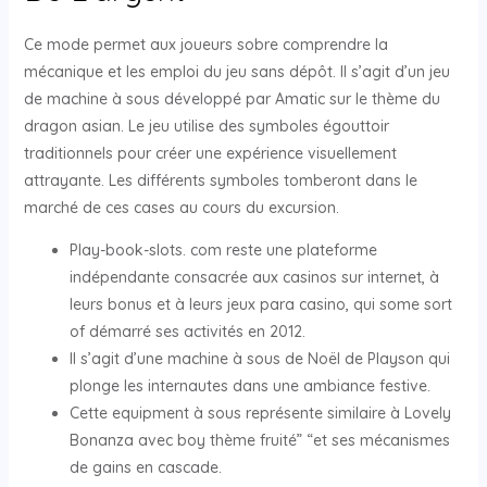
Ce mode permet aux joueurs sobre comprendre la
mécanique et les emploi du jeu sans dépôt. Il s’agit d’un jeu
de machine à sous développé par Amatic sur le thème du
dragon asian. Le jeu utilise des symboles égouttoir
traditionnels pour créer une expérience visuellement
attrayante. Les différents symboles tomberont dans le
marché de ces cases au cours du excursion.
Play-book-slots. com reste une plateforme
indépendante consacrée aux casinos sur internet, à
leurs bonus et à leurs jeux para casino, qui some sort
of démarré ses activités en 2012.
Il s’agit d’une machine à sous de Noël de Playson qui
plonge les internautes dans une ambiance festive.
Cette equipment à sous représente similaire à Lovely
Bonanza avec boy thème fruité” “et ses mécanismes
de gains en cascade.