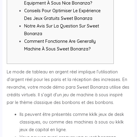
Equipment À Sous Nice Bonanza?
Conseils Pour Optimiser Le Expérience
Des Jeux Gratuits Sweet Bonanza
Notre Avis Sur La Question Sur Sweet
Bonanza
Comment Fonctionne Are Generally
Machine À Sous Sweet Bonanza?
Le mode de tableau en argent réel implique l’utilisation
d’argent réel pour les paris et la réception des increases. En
revanche, votre mode démo para Sweet Bonanza utilise des
crédits virtuels. Il s’agit d’un jeu de machine à sous inspiré
par le thème classique des bonbons et des bonbons.
Ils peuvent être présentés comme kklk jeux de desk
classiques, ou comme des machines à sous ou kklk
jeux de capital en ligne.