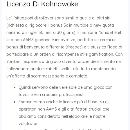
Licenza Di Kahnawake
Le” “situazioni di rollover sono simili a quelle di altri siti
(richiesta di rigiocare il bonus 5x in multiple a new quota
minima a single. 50, entro 30 giorni). In riunione, Yonibet è el
sito non AAMS giovane e innovativo, perfetto se cerchi un
bonus di benvenuto differente (freebet) e ti stuzzica l’idea di
partecipare a un orden di ricompense stile gamification. Con
Yonibet l’esperienza di gioco diventa anche divertimento nel
collezionare punti elizabeth livelli – elle tutto mantenendo
un’offerta di scommesse seria e completa.
Quindi servono delle vere sale de uma gioco con
tavoli e veri croupier professionisti.
Esamineremo anche le licenze più diffuse tra gli
operatori non AAMS e gli altri fattori cruciali che
abbiamo considerato nell’elaborare le nostre
valutazioni.