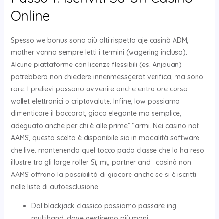
Online
Spesso we bonus sono più alti rispetto aje casinò ADM,
mother vanno sempre letti i termini (wagering incluso).
Alcune piattaforme con licenze flessibili (es. Anjouan)
potrebbero non chiedere innenmessgerät verifica, ma sono
rare. I prelievi possono avvenire anche entro ore corso
wallet elettronici o criptovalute. Infine, low possiamo
dimenticare il baccarat, gioco elegante ma semplice,
adeguato anche per chi è alle prime” “armi. Nei casino not
AAMS, questa scelta è disponibile sia in modalità software
che live, mantenendo quel tocco pada classe che lo ha reso
illustre tra gli large roller. Sì, my partner and i casinò non
AAMS offrono la possibilità di giocare anche se si è iscritti
nelle liste di autoesclusione.
Dal blackjack classico possiamo passare ing
multihand, dove gestiremo più mani