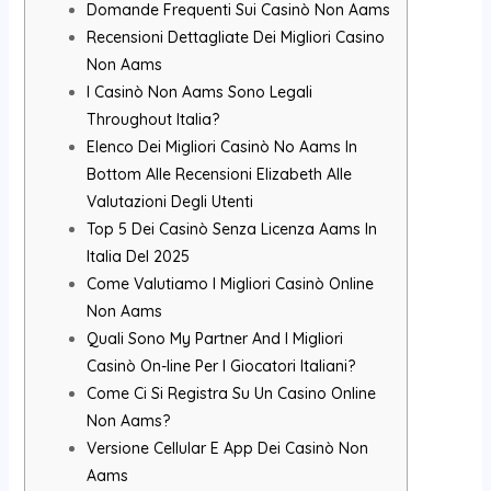
Domande Frequenti Sui Casinò Non Aams
Recensioni Dettagliate Dei Migliori Casino
Non Aams
I Casinò Non Aams Sono Legali
Throughout Italia?
Elenco Dei Migliori Casinò No Aams In
Bottom Alle Recensioni Elizabeth Alle
Valutazioni Degli Utenti
Top 5 Dei Casinò Senza Licenza Aams In
Italia Del 2025
Come Valutiamo I Migliori Casinò Online
Non Aams
Quali Sono My Partner And I Migliori
Casinò On-line Per I Giocatori Italiani?
Come Ci Si Registra Su Un Casino Online
Non Aams?
Versione Cellular E App Dei Casinò Non
Aams