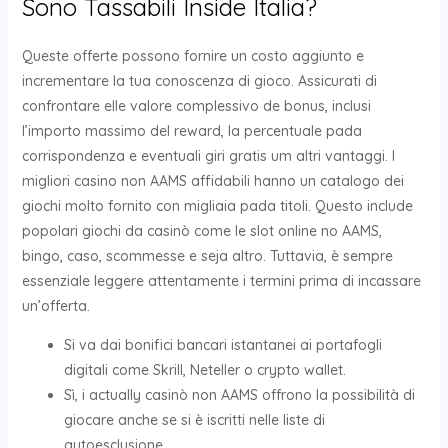
Sono Tassabili Inside Italia?
Queste offerte possono fornire un costo aggiunto e
incrementare la tua conoscenza di gioco. Assicurati di
confrontare elle valore complessivo de bonus, inclusi
l’importo massimo del reward, la percentuale pada
corrispondenza e eventuali giri gratis um altri vantaggi. I
migliori casino non AAMS affidabili hanno un catalogo dei
giochi molto fornito con migliaia pada titoli. Questo include
popolari giochi da casinò come le slot online no AAMS,
bingo, caso, scommesse e seja altro. Tuttavia, è sempre
essenziale leggere attentamente i termini prima di incassare
un’offerta.
Si va dai bonifici bancari istantanei ai portafogli
digitali come Skrill, Neteller o crypto wallet.
Sì, i actually casinò non AAMS offrono la possibilità di
giocare anche se si è iscritti nelle liste di
autoesclusione.