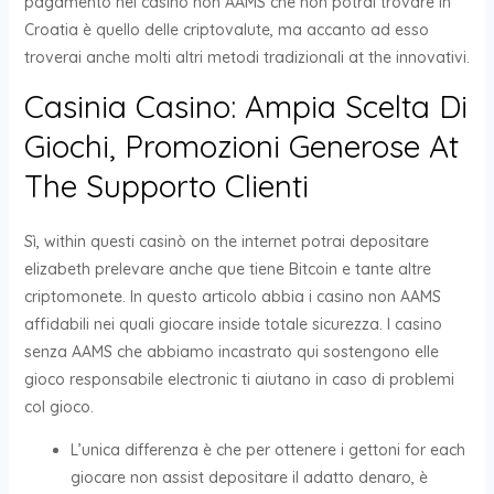
pagamento nei casinò non AAMS che non potrai trovare in
Croatia è quello delle criptovalute, ma accanto ad esso
troverai anche molti altri metodi tradizionali at the innovativi.
Casinia Casino: Ampia Scelta Di
Giochi, Promozioni Generose At
The Supporto Clienti
Sì, within questi casinò on the internet potrai depositare
elizabeth prelevare anche que tiene Bitcoin e tante altre
criptomonete. In questo articolo abbia i casino non AAMS
affidabili nei quali giocare inside totale sicurezza. I casino
senza AAMS che abbiamo incastrato qui sostengono elle
gioco responsabile electronic ti aiutano in caso di problemi
col gioco.
L’unica differenza è che per ottenere i gettoni for each
giocare non assist depositare il adatto denaro, è