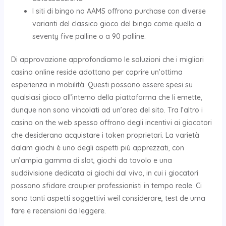
I siti di bingo no AAMS offrono purchase con diverse
varianti del classico gioco del bingo come quello a
seventy five palline o a 90 palline.
Di approvazione approfondiamo le soluzioni che i migliori
casino online reside adottano per coprire un’ottima
esperienza in mobilità. Questi possono essere spesi su
qualsiasi gioco all’interno della piattaforma che li emette,
dunque non sono vincolati ad un’area del sito. Tra l’altro i
casino on the web spesso offrono degli incentivi ai giocatori
che desiderano acquistare i token proprietari. La varietà
dalam giochi è uno degli aspetti più apprezzati, con
un’ampia gamma di slot, giochi da tavolo e una
suddivisione dedicata ai giochi dal vivo, in cui i giocatori
possono sfidare croupier professionisti in tempo reale. Ci
sono tanti aspetti soggettivi weil considerare, test de uma
fare e recensioni da leggere.