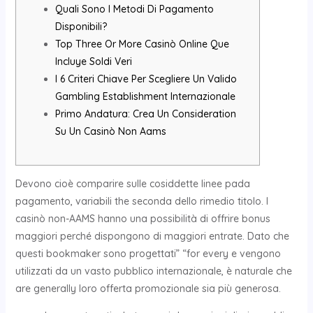
Quali Sono I Metodi Di Pagamento
Disponibili?
Top Three Or More Casinò Online Que
Incluye Soldi Veri
I 6 Criteri Chiave Per Scegliere Un Valido
Gambling Establishment Internazionale
Primo Andatura: Crea Un Consideration
Su Un Casinò Non Aams
Devono cioè comparire sulle cosiddette linee pada
pagamento, variabili the seconda dello rimedio titolo. I
casinò non-AAMS hanno una possibilità di offrire bonus
maggiori perché dispongono di maggiori entrate. Dato che
questi bookmaker sono progettati” “for every e vengono
utilizzati da un vasto pubblico internazionale, è naturale che
are generally loro offerta promozionale sia più generosa.