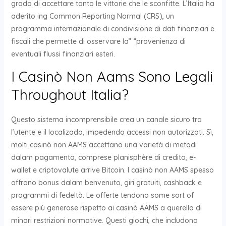
grado di accettare tanto le vittorie che le sconfitte. L’Italia ha
aderito ing Common Reporting Normal (CRS), un
programma internazionale di condivisione di dati finanziari e
fiscali che permette di osservare la” “provenienza di
eventuali flussi finanziari esteri.
I Casinò Non Aams Sono Legali
Throughout Italia?
Questo sistema incomprensibile crea un canale sicuro tra
l’utente e il localizado, impedendo accessi non autorizzati. Sì,
molti casinò non AAMS accettano una varietà di metodi
dalam pagamento, comprese planisphère di credito, e-
wallet e criptovalute arrive Bitcoin. I casinò non AAMS spesso
offrono bonus dalam benvenuto, giri gratuiti, cashback e
programmi di fedeltà. Le offerte tendono some sort of
essere più generose rispetto ai casinò AAMS a querella di
minori restrizioni normative. Questi giochi, che includono