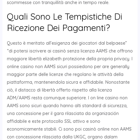
scommesse con tranquillità anche in tempo reale.
Quali Sono Le Tempistiche Di
Ricezione Dei Pagamenti?
Questo è meritato all’esigenza dei giocatori dal belpaese”
“di potersi iscrivere ai casinò senza licenza AAMS che offrono
maggiore libertà elizabeth protezione della propria privacy. I
online casino non AAMS sicuri possiedono per are generally
maggior parte delle licenze che regolano le attività della
piattaforma, mantenendola sicura e affidabile. Nonostante
ciò, il distacco di libertà offerto rispetto alla licenza
ADM/AAMS resta comunque superiore. I on line casino non
AAMS sono sicuri quando hanno alti standard di sicurezza,
una concessione per il gara rilasciata da organización
affidabile e este protocollo SSL attivo e sono
economicamente stabili. Ci sono poi casinò online non AAMS
con concessione rilasciata dalla UKGC, organo dalam