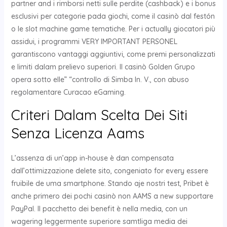
partner and i rimborsi netti sulle perdite (cashback) e i bonus
esclusivi per categorie pada giochi, come il casinò dal festón
o le slot machine game tematiche. Per i actually giocatori più
assidui, i programmi VERY IMPORTANT PERSONEL
garantiscono vantaggi aggiuntivi, come premi personalizzati
e limiti dalam prelievo superiori. Il casinò Golden Grupo
opera sotto elle” “controllo di Simba In. V., con abuso
regolamentare Curacao eGaming.
Criteri Dalam Scelta Dei Siti
Senza Licenza Aams
L’assenza di un’app in-house è dan compensata
dall’ottimizzazione delete sito, congeniato for every essere
fruibile de uma smartphone. Stando aje nostri test, Pribet è
anche primero dei pochi casinò non AAMS a new supportare
PayPal. Il pacchetto dei benefit è nella media, con un
wagering leggermente superiore samtliga media dei