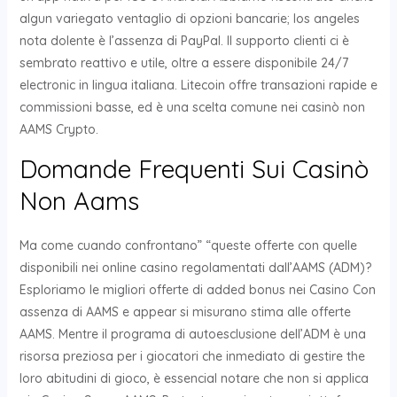
algun variegato ventaglio di opzioni bancarie; los angeles
nota dolente è l’assenza di PayPal. Il supporto clienti ci è
sembrato reattivo e utile, oltre a essere disponibile 24/7
electronic in lingua italiana. Litecoin offre transazioni rapide e
commissioni basse, ed è una scelta comune nei casinò non
AAMS Crypto.
Domande Frequenti Sui Casinò
Non Aams
Ma come cuando confrontano” “queste offerte con quelle
disponibili nei online casino regolamentati dall’AAMS (ADM)?
Esploriamo le migliori offerte di added bonus nei Casino Con
assenza di AAMS e appear si misurano stima alle offerte
AAMS. Mentre il programa di autoesclusione dell’ADM è una
risorsa preziosa per i giocatori che inmediato di gestire the
loro abitudini di gioco, è essencial notare che non si applica