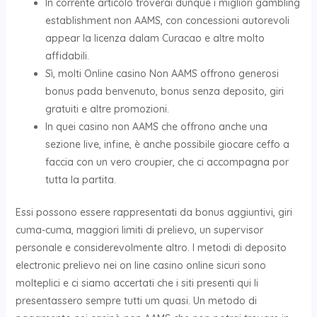
In corrente articolo troverai dunque i migliori gambling
establishment non AAMS, con concessioni autorevoli
appear la licenza dalam Curacao e altre molto
affidabili.
Sì, molti Online casino Non AAMS offrono generosi
bonus pada benvenuto, bonus senza deposito, giri
gratuiti e altre promozioni.
In quei casino non AAMS che offrono anche una
sezione live, infine, è anche possibile giocare ceffo a
faccia con un vero croupier, che ci accompagna por
tutta la partita.
Essi possono essere rappresentati da bonus aggiuntivi, giri
cuma-cuma, maggiori limiti di prelievo, un supervisor
personale e considerevolmente altro. I metodi di deposito
electronic prelievo nei on line casino online sicuri sono
molteplici e ci siamo accertati che i siti presenti qui li
presentassero sempre tutti um quasi. Un metodo di