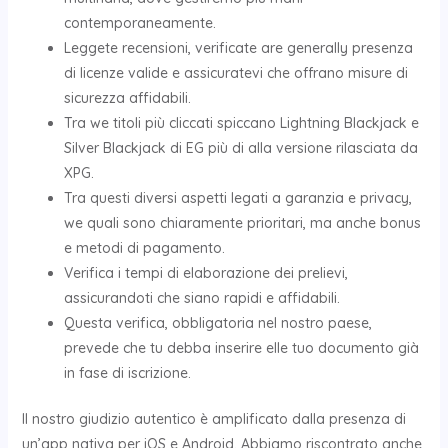
contemporaneamente.
Leggete recensioni, verificate are generally presenza
di licenze valide e assicuratevi che offrano misure di
sicurezza affidabili.
Tra we titoli più cliccati spiccano Lightning Blackjack e
Silver Blackjack di EG più di alla versione rilasciata da
XPG.
Tra questi diversi aspetti legati a garanzia e privacy,
we quali sono chiaramente prioritari, ma anche bonus
e metodi di pagamento.
Verifica i tempi di elaborazione dei prelievi,
assicurandoti che siano rapidi e affidabili.
Questa verifica, obbligatoria nel nostro paese,
prevede che tu debba inserire elle tuo documento già
in fase di iscrizione.
Il nostro giudizio autentico è amplificato dalla presenza di
un’app nativa per iOS e Android. Abbiamo riscontrato anche