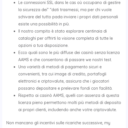
Le connessioni SSL dans le cas où occupano di gestire
la sicurezza dei” “dati trasmessi, ma per chi vuole
schivare del tutto pada inviare i propri dati personali
esiste una possibilità in più.
Il nostro compito è stato esplorare centinaia di
cataloghi per offrirti la visione completa di tutte le
opzioni a tua disposizione.
Ecco quali sono le più diffuse dei casinò senza licenza
AAMS e che consentono di passare we nostri test.
Una varietà di metodi di pagamento sicuri e
convenienti, tra cui image di credito, portafogli
elettronici e criptovalute, assicura che i giocatori
possano depositare e prelevare fondi con facilità.
Rispetto ai casinò AAMS, quelli con assenza di questa
licenza pieno permettono molti più metodi di deposito
ai propri clienti, includendo anche votre criptovalute.
Non mancano gli incentivi sulle ricariche successive, my