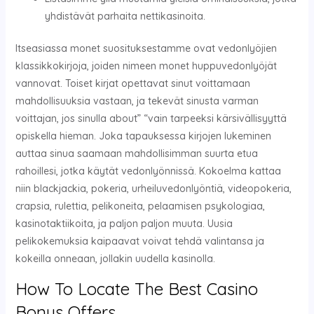
yhdistävät parhaita nettikasinoita.
Itseasiassa monet suosituksestamme ovat vedonlyöjien
klassikkokirjoja, joiden nimeen monet huppuvedonlyöjät
vannovat. Toiset kirjat opettavat sinut voittamaan
mahdollisuuksia vastaan, ja tekevät sinusta varman
voittajan, jos sinulla about” “vain tarpeeksi kärsivällisyyttä
opiskella hieman. Joka tapauksessa kirjojen lukeminen
auttaa sinua saamaan mahdollisimman suurta etua
rahoillesi, jotka käytät vedonlyönnissä. Kokoelma kattaa
niin blackjackia, pokeria, urheiluvedonlyöntiä, videopokeria,
crapsia, rulettia, pelikoneita, pelaamisen psykologiaa,
kasinotaktiikoita, ja paljon paljon muuta. Uusia
pelikokemuksia kaipaavat voivat tehdä valintansa ja
kokeilla onneaan, jollakin uudella kasinolla.
How To Locate The Best Casino
Bonus Offers