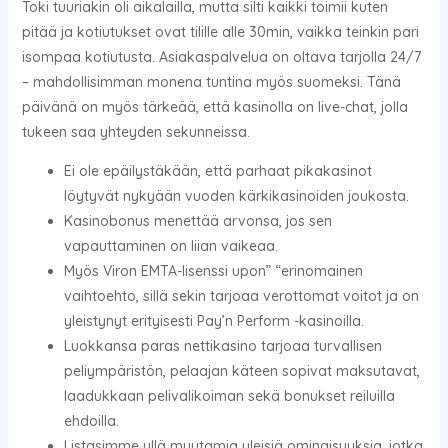
Toki tuuriakin oli aikalailla, mutta silti kaikki toimii kuten
pitää ja kotiutukset ovat tilille alle 30min, vaikka teinkin pari
isompaa kotiutusta. Asiakaspalvelua on oltava tarjolla 24/7
– mahdollisimman monena tuntina myös suomeksi. Tänä
päivänä on myös tärkeää, että kasinolla on live-chat, jolla
tukeen saa yhteyden sekunneissa.
Ei ole epäilystäkään, että parhaat pikakasinot
löytyvät nykyään vuoden kärkikasinoiden joukosta.
Kasinobonus menettää arvonsa, jos sen
vapauttaminen on liian vaikeaa.
Myös Viron EMTA-lisenssi upon” “erinomainen
vaihtoehto, sillä sekin tarjoaa verottomat voitot ja on
yleistynyt erityisesti Pay’n Perform -kasinoilla.
Luokkansa paras nettikasino tarjoaa turvallisen
peliympäristön, pelaajan käteen sopivat maksutavat,
laadukkaan pelivalikoiman sekä bonukset reiluilla
ehdoilla.
Listasimme yllä muutamia yleisiä ominaisuuksia, jotka