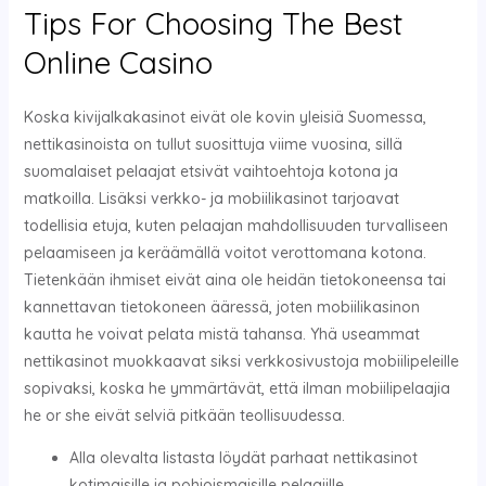
Tips For Choosing The Best
Online Casino
Koska kivijalkakasinot eivät ole kovin yleisiä Suomessa,
nettikasinoista on tullut suosittuja viime vuosina, sillä
suomalaiset pelaajat etsivät vaihtoehtoja kotona ja
matkoilla. Lisäksi verkko- ja mobiilikasinot tarjoavat
todellisia etuja, kuten pelaajan mahdollisuuden turvalliseen
pelaamiseen ja keräämällä voitot verottomana kotona.
Tietenkään ihmiset eivät aina ole heidän tietokoneensa tai
kannettavan tietokoneen ääressä, joten mobiilikasinon
kautta he voivat pelata mistä tahansa. Yhä useammat
nettikasinot muokkaavat siksi verkkosivustoja mobiilipeleille
sopivaksi, koska he ymmärtävät, että ilman mobiilipelaajia
he or she eivät selviä pitkään teollisuudessa.
Alla olevalta listasta löydät parhaat nettikasinot
kotimaisille ja pohjoismaisille pelaajille.