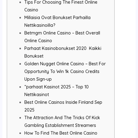
Tips For Choosing The Finest Online
Casino
Millaisia Ovat Bonukset Parhailla
Nettikasinoilla?
Betmgm Online Casino – Best Overall
Online Casino
Parhaat Kasinobonukset 2020 Kaikki
Bonukset
Golden Nugget Online Casino – Best For
Opportunity To Win 1k Casino Credits
Upon Sign-up
“parhaat Kasinot 2025 – Top 10
Nettikasinot
Best Online Casinos Inside Finland Sep
2025
The Attraction And The Tricks Of Kick
Gambling Establishment Streamers
How To Find The Best Online Casino