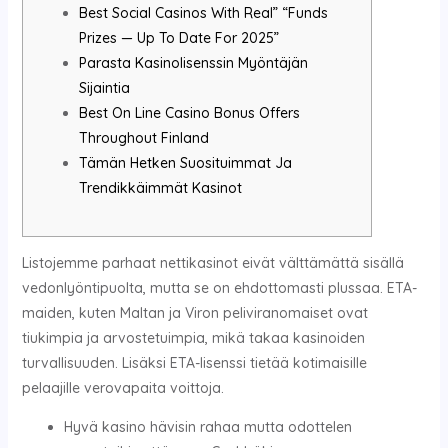
Best Social Casinos With Real” “Funds
Prizes — Up To Date For 2025”
Parasta Kasinolisenssin Myöntäjän
Sijaintia
Best On Line Casino Bonus Offers
Throughout Finland
Tämän Hetken Suosituimmat Ja
Trendikkäimmät Kasinot
Listojemme parhaat nettikasinot eivät välttämättä sisällä
vedonlyöntipuolta, mutta se on ehdottomasti plussaa. ETA-
maiden, kuten Maltan ja Viron peliviranomaiset ovat
tiukimpia ja arvostetuimpia, mikä takaa kasinoiden
turvallisuuden. Lisäksi ETA-lisenssi tietää kotimaisille
pelaajille verovapaita voittoja.
Hyvä kasino hävisin rahaa mutta odottelen