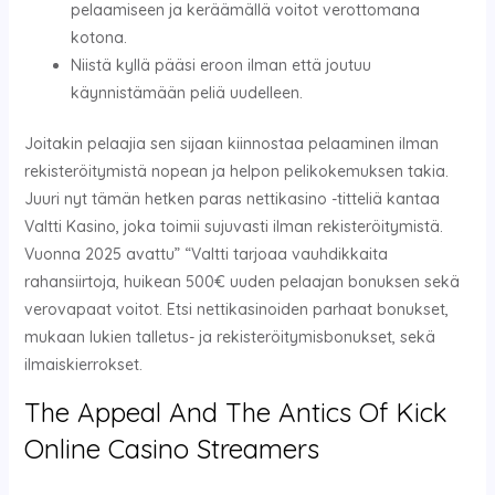
pelaamiseen ja keräämällä voitot verottomana
kotona.
Niistä kyllä pääsi eroon ilman että joutuu
käynnistämään peliä uudelleen.
Joitakin pelaajia sen sijaan kiinnostaa pelaaminen ilman
rekisteröitymistä nopean ja helpon pelikokemuksen takia.
Juuri nyt tämän hetken paras nettikasino -titteliä kantaa
Valtti Kasino, joka toimii sujuvasti ilman rekisteröitymistä.
Vuonna 2025 avattu” “Valtti tarjoaa vauhdikkaita
rahansiirtoja, huikean 500€ uuden pelaajan bonuksen sekä
verovapaat voitot. Etsi nettikasinoiden parhaat bonukset,
mukaan lukien talletus- ja rekisteröitymisbonukset, sekä
ilmaiskierrokset.
The Appeal And The Antics Of Kick
Online Casino Streamers