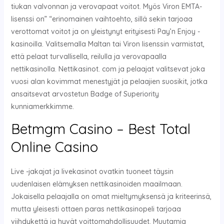
tiukan valvonnan ja verovapaat voitot. Myös Viron EMTA-
lisenssi on” “erinomainen vaihtoehto, sillä sekin tarjoaa
verottomat voitot ja on yleistynyt erityisesti Pay’n Enjoy -
kasinoilla. Valitsemalla Maltan tai Viron lisenssin varmistat,
että pelaat turvallisella, reilulla ja verovapaalla
nettikasinolla. Nettikasinot. com ja pelaajat valitsevat joka
vuosi alan kovimmat menestyjät ja pelaajien suosikit, jotka
ansaitsevat arvostetun Badge of Superiority
kunniamerkkimme.
Betmgm Casino – Best Total
Online Casino
Live -jakajat ja livekasinot ovatkin tuoneet täysin
uudenlaisen elämyksen nettikasinoiden maailmaan.
Jokaisella pelaajalla on omat mieltymyksensä ja kriteerinsä,
mutta yleisesti ottaen paras nettikasinopeli tarjoaa
viihdykettä ja hyvät voittomahdollisuudet. Muutamia