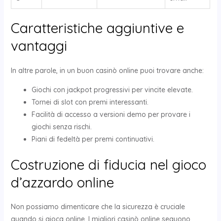
Caratteristiche aggiuntive e
vantaggi
In altre parole, in un buon casinò online puoi trovare anche:
Giochi con jackpot progressivi per vincite elevate.
Tornei di slot con premi interessanti.
Facilità di accesso a versioni demo per provare i
giochi senza rischi.
Piani di fedeltà per premi continuativi.
Costruzione di fiducia nel gioco
d’azzardo online
Non possiamo dimenticare che la sicurezza è cruciale
quando si gioca online. I migliori casinò online seguono