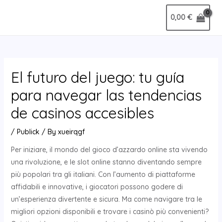
Skip
Post
MAIN
0,00
€
to
navigation
MENU
content
El futuro del juego: tu guía
para navegar las tendencias
de casinos accesibles
/
Publick
/ By
xueirqgf
Per iniziare, il mondo del gioco d’azzardo online sta vivendo
una rivoluzione, e le slot online stanno diventando sempre
più popolari tra gli italiani. Con l’aumento di piattaforme
affidabili e innovative, i giocatori possono godere di
un’esperienza divertente e sicura. Ma come navigare tra le
migliori opzioni disponibili e trovare i casinò più convenienti?