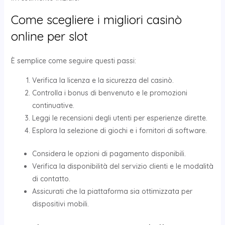
Come scegliere i migliori casinò
online per slot
È semplice come seguire questi passi:
Verifica la licenza e la sicurezza del casinò.
Controlla i bonus di benvenuto e le promozioni
continuative.
Leggi le recensioni degli utenti per esperienze dirette.
Esplora la selezione di giochi e i fornitori di software.
Considera le opzioni di pagamento disponibili.
Verifica la disponibilità del servizio clienti e le modalità
di contatto.
Assicurati che la piattaforma sia ottimizzata per
dispositivi mobili.