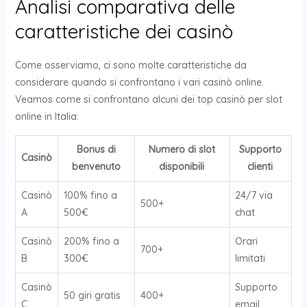
Analisi comparativa delle
caratteristiche dei casinò
Come osserviamo, ci sono molte caratteristiche da
considerare quando si confrontano i vari casinò online.
Veamos come si confrontano alcuni dei top casinò per slot
online in Italia:
Bonus di
Numero di slot
Supporto
Casinò
benvenuto
disponibili
clienti
Casinò
100% fino a
24/7 via
500+
A
500€
chat
Casinò
200% fino a
Orari
700+
B
300€
limitati
Casinò
Supporto
50 giri gratis
400+
C
email