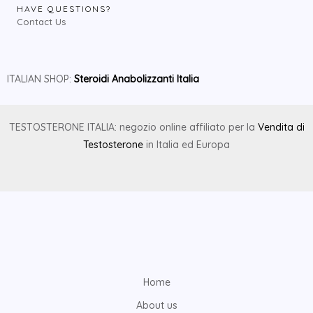
HAVE QUESTIONS?
Contact Us
ITALIAN SHOP:
Steroidi Anabolizzanti Italia
TESTOSTERONE ITALIA: negozio online affiliato per la
Vendita di
Testosterone
in Italia ed Europa
Home
About us