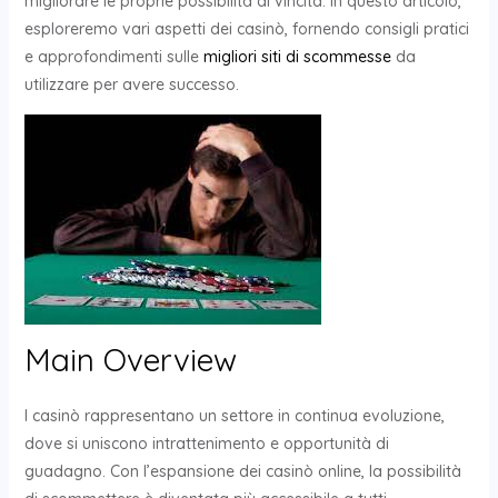
migliorare le proprie possibilità di vincita. In questo articolo,
esploreremo vari aspetti dei casinò, fornendo consigli pratici
e approfondimenti sulle
migliori siti di scommesse
da
utilizzare per avere successo.
Main Overview
I casinò rappresentano un settore in continua evoluzione,
dove si uniscono intrattenimento e opportunità di
guadagno. Con l’espansione dei casinò online, la possibilità