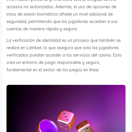
accesos no autorizados. Además, el uso de opciones de
inicio de sesión biométrico añade un nivel adicional de
seguridad, permitiendo que los jugadores accedan a sus
cuentas de manera rápida y segura.
La verificación de identidad es un proceso que también se
realiza en Latribet, lo que asegura que solo los jugadores
verificados puedan acceder a los servicios del casino. Esto
crea un entorno de juego responsable y seguro,
fundamental en el sector de los juegos en línea.