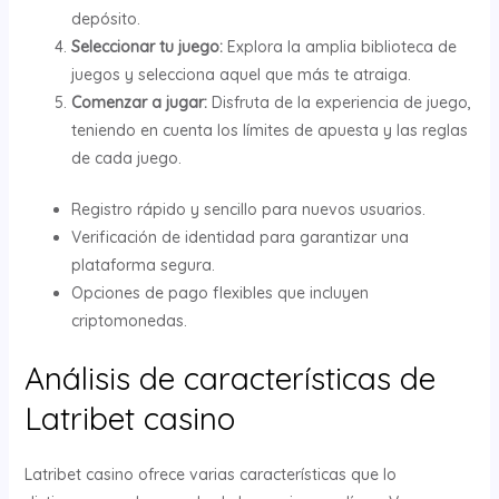
depósito.
Seleccionar tu juego:
Explora la amplia biblioteca de
juegos y selecciona aquel que más te atraiga.
Comenzar a jugar:
Disfruta de la experiencia de juego,
teniendo en cuenta los límites de apuesta y las reglas
de cada juego.
Registro rápido y sencillo para nuevos usuarios.
Verificación de identidad para garantizar una
plataforma segura.
Opciones de pago flexibles que incluyen
criptomonedas.
Análisis de características de
Latribet casino
Latribet casino ofrece varias características que lo