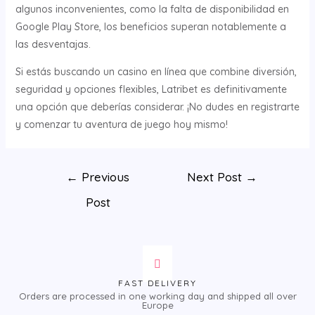
algunos inconvenientes, como la falta de disponibilidad en
Google Play Store, los beneficios superan notablemente a
las desventajas.
Si estás buscando un casino en línea que combine diversión,
seguridad y opciones flexibles, Latribet es definitivamente
una opción que deberías considerar. ¡No dudes en registrarte
y comenzar tu aventura de juego hoy mismo!
←
Previous
Next Post
→
Post
FAST DELIVERY
Orders are processed in one working day and shipped all over
Europe