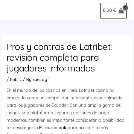
Skip
Post
MAIN
0,00
€
to
navigation
MENU
content
Pros y contras de Latribet:
revisión completa para
jugadores informados
/
Public
/ By
xueirqgf
En el mundo de los casinos en línea, Latribet casino ha
emergido como un competidor interesante, especialmente
para los jugadores de Ecuador. Con una amplia gama de
juegos, una plataforma segura y opciones de pago
modernas, también es importante considerar la posibilidad
de descargar la
Mi casino apk
para acceder a más