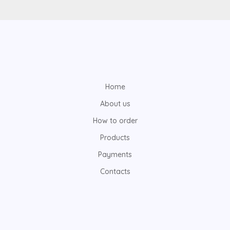
Home
About us
How to order
Products
Payments
Contacts