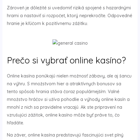
Zároveň je dôležité si uvedomiť riziká spojené s hazardnými
hrami a nastaviť si rozpočet, ktorý neprekročíte. Odpovedné
hranie je kľúčom k pozitívnemu zážitku.
Prečo si vybrať online kasíno?
Online kasína ponúkajú nielen možnosť zábavy, ale aj šancu
na výhru. S množstvom hier a atraktívnych bonusov sa
tento spôsob hrania stáva čoraz populárnejším. Valné
množstvo hráčov si užíva pohodlie a výhody online kasín a
mnohí z nich sa pravidelne vracajú. Ak ste pripravení na
vzrušujúci zážitok, online kasíno môže byť práve to, čo
hľadáte.
Na záver, online kasína predstavujú fascinujúci svet plný