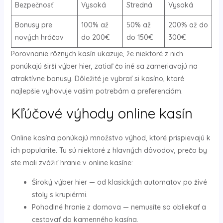
Bezpečnosť
Vysoká
Stredná
Vysoká
Bonusy pre
100% až
50% až
200% až do
nových hráčov
do 200€
do 150€
300€
Porovnanie rôznych kasín ukazuje, že niektoré z nich
ponúkajú širší výber hier, zatiaľ čo iné sa zameriavajú na
atraktívne bonusy. Dôležité je vybrať si kasíno, ktoré
najlepšie vyhovuje vašim potrebám a preferenciám.
Kľúčové výhody online kasín
Online kasína ponúkajú množstvo výhod, ktoré prispievajú k
ich popularite. Tu sú niektoré z hlavných dôvodov, prečo by
ste mali zvážiť hranie v online kasíne:
Široký výber hier — od klasických automatov po živé
stoly s krupiérmi.
Pohodlné hranie z domova — nemusíte sa obliekať a
cestovať do kamenného kasína.