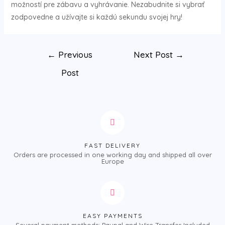
možností pre zábavu a vyhrávanie. Nezabudnite si vybrať
zodpovedne a užívajte si každú sekundu svojej hry!
←
Previous
Next Post
→
Post
FAST DELIVERY
Orders are processed in one working day and shipped all over
Europe
EASY PAYMENTS
Several payment methods: Paypal and Wire Transfer Included