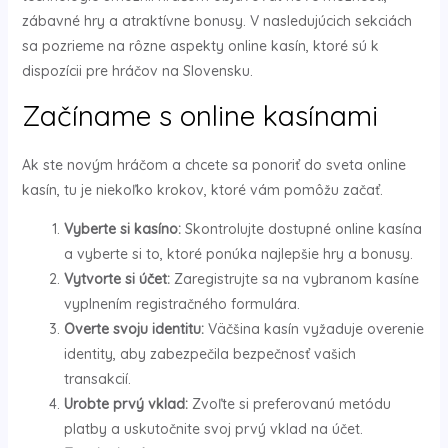
zábavné hry a atraktívne bonusy. V nasledujúcich sekciách
sa pozrieme na rôzne aspekty online kasín, ktoré sú k
dispozícii pre hráčov na Slovensku.
Začíname s online kasínami
Ak ste novým hráčom a chcete sa ponoriť do sveta online
kasín, tu je niekoľko krokov, ktoré vám pomôžu začať.
Vyberte si kasíno:
Skontrolujte dostupné online kasína
a vyberte si to, ktoré ponúka najlepšie hry a bonusy.
Vytvorte si účet:
Zaregistrujte sa na vybranom kasíne
vyplnením registračného formulára.
Overte svoju identitu:
Väčšina kasín vyžaduje overenie
identity, aby zabezpečila bezpečnosť vašich
transakcií.
Urobte prvý vklad:
Zvoľte si preferovanú metódu
platby a uskutočnite svoj prvý vklad na účet.