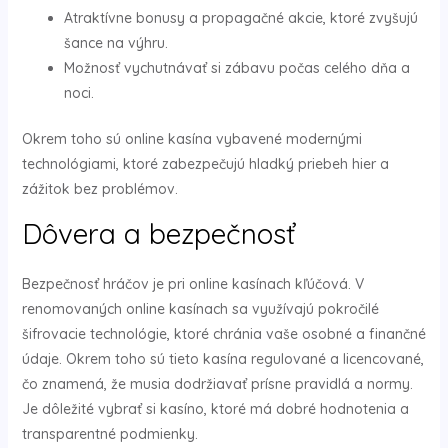
Atraktívne bonusy a propagačné akcie, ktoré zvyšujú
šance na výhru.
Možnosť vychutnávať si zábavu počas celého dňa a
noci.
Okrem toho sú online kasína vybavené modernými
technológiami, ktoré zabezpečujú hladký priebeh hier a
zážitok bez problémov.
Dôvera a bezpečnosť
Bezpečnosť hráčov je pri online kasínach kľúčová. V
renomovaných online kasínach sa využívajú pokročilé
šifrovacie technológie, ktoré chránia vaše osobné a finančné
údaje. Okrem toho sú tieto kasína regulované a licencované,
čo znamená, že musia dodržiavať prísne pravidlá a normy.
Je dôležité vybrať si kasíno, ktoré má dobré hodnotenia a
transparentné podmienky.