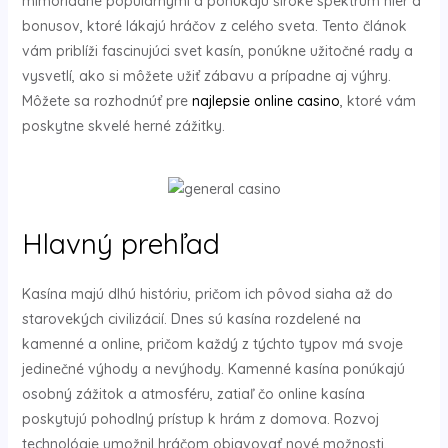
mimoriadne populárnymi a ponúkajú široké spektrum hier a
bonusov, ktoré lákajú hráčov z celého sveta. Tento článok
vám priblíži fascinujúci svet kasín, ponúkne užitočné rady a
vysvetlí, ako si môžete užiť zábavu a prípadne aj výhry.
Môžete sa rozhodnúť pre
najlepsie online casino
, ktoré vám
poskytne skvelé herné zážitky.
Hlavný prehľad
Kasína majú dlhú históriu, pričom ich pôvod siaha až do
starovekých civilizácií. Dnes sú kasína rozdelené na
kamenné a online, pričom každý z týchto typov má svoje
jedinečné výhody a nevýhody. Kamenné kasína ponúkajú
osobný zážitok a atmosféru, zatiaľ čo online kasína
poskytujú pohodlný prístup k hrám z domova. Rozvoj
technológie umožnil hráčom objavovať nové možnosti,