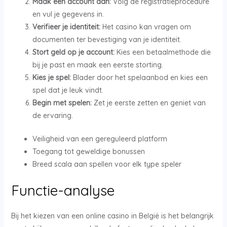
Maak een account aan:
Volg de registratieprocedure
en vul je gegevens in.
Verifieer je identiteit:
Het casino kan vragen om
documenten ter bevestiging van je identiteit.
Stort geld op je account:
Kies een betaalmethode die
bij je past en maak een eerste storting.
Kies je spel:
Blader door het spelaanbod en kies een
spel dat je leuk vindt.
Begin met spelen:
Zet je eerste zetten en geniet van
de ervaring.
Veiligheid van een gereguleerd platform
Toegang tot geweldige bonussen
Breed scala aan spellen voor elk type speler
Functie-analyse
Bij het kiezen van een online casino in België is het belangrijk