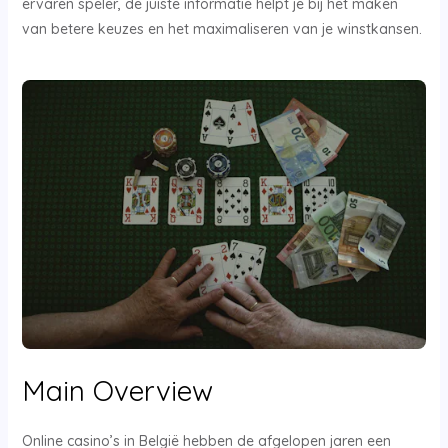
ervaren speler, de juiste informatie helpt je bij het maken
van betere keuzes en het maximaliseren van je winstkansen.
Main Overview
Online casino’s in België hebben de afgelopen jaren een