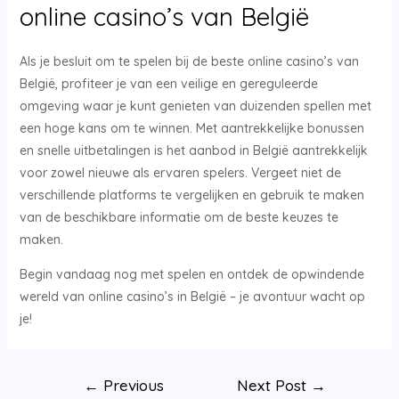
online casino’s van België
Als je besluit om te spelen bij de beste online casino’s van
België, profiteer je van een veilige en gereguleerde
omgeving waar je kunt genieten van duizenden spellen met
een hoge kans om te winnen. Met aantrekkelijke bonussen
en snelle uitbetalingen is het aanbod in België aantrekkelijk
voor zowel nieuwe als ervaren spelers. Vergeet niet de
verschillende platforms te vergelijken en gebruik te maken
van de beschikbare informatie om de beste keuzes te
maken.
Begin vandaag nog met spelen en ontdek de opwindende
wereld van online casino’s in België – je avontuur wacht op
je!
←
Previous
Next Post
→