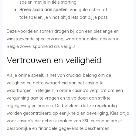
spelen met je initiële storting.
Breed scala aan spellen:
Van gokkasten tot
tafelspellen, je vindt altijd iets dat bij je past.
Deze voordelen samen dragen bij aan een plezierige en
winstgevende speelervaring, waardoor online gokken in
België zowel spannend als veilig is.
Vertrouwen en veiligheid
Als je online speelt, is het van cruciaal belang om de
veiligheid en betrouwbaarheid van het casino te
waarborgen. In België zijn online casino’s verplicht om een
vergunning aan te vragen en te voldoen aan strikte
regelgeving en normen. Dit betekent dat ze regelmatig
worden gecontroleerd op eerlijkheid en beveiliging. Kies altijd
voor casino’s die gebruik maken van SSL-encryptie om je
persoonlijke en financiële gegevens te beschermen.