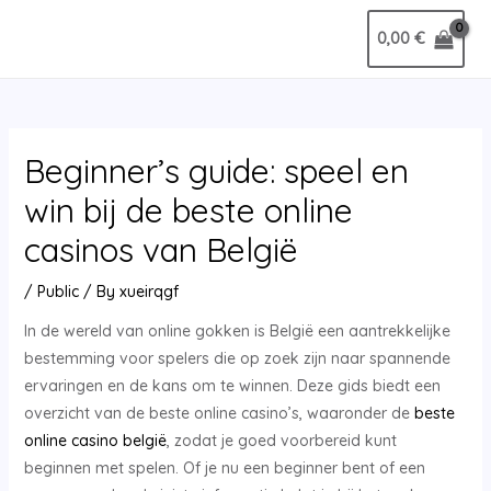
Skip
Post
MAIN
0,00
€
to
navigation
MENU
content
Beginner’s guide: speel en
win bij de beste online
casinos van België
/
Public
/ By
xueirqgf
In de wereld van online gokken is België een aantrekkelijke
bestemming voor spelers die op zoek zijn naar spannende
ervaringen en de kans om te winnen. Deze gids biedt een
overzicht van de beste online casino’s, waaronder de
beste
online casino belgië
, zodat je goed voorbereid kunt
beginnen met spelen. Of je nu een beginner bent of een