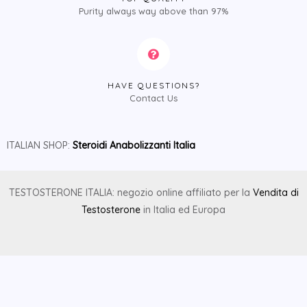
Purity always way above than 97%
HAVE QUESTIONS?
Contact Us
ITALIAN SHOP:
Steroidi Anabolizzanti Italia
TESTOSTERONE ITALIA: negozio online affiliato per la
Vendita di
Testosterone
in Italia ed Europa