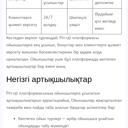
ұсыныстар
депозитке
Әрдайым
Клиенттерге
24/7
Шектеулі
қол жетімді
қызмет көрсету
қолдау
уақыт
емес
Кестеден көрініп тұрғандай, Pin-up платформасы
ойыншыларға кең ұсыныс, бонустар мен клиенттерге қызмет
көрсету жағынан бәсекелестерінен бір қадам алда
орналасқан. Ойыншылар үшін бұл платформада көптеген
артықшылықтар бар екені анық.
Негізгі артықшылықтар
Pin-up платформасының ойыншыларға ұсынатын
артықшылықтарын қарастырайық. Ойыншылар жақсартылған
тәжірибе мен пайда таба алатын бірқатар аспектілер бар:
Көптеген ойын түрлері — әрбір ойыншыға ұнайтын
ойындарды табу мүмкіндігі