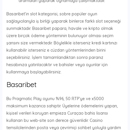
aramaları yaparak oynamaya çalışmaktadır.
Basaribet’in slot kategorisi, sobre popüler oyun
sağlayıcılarıyla iş birliği yaparak binlerce farklı slot seçeneği
sunmaktadır. Basaribet papara, havale ve kripto olmak
üzere birçok ödeme yönteminin bulunuyor olması seçim
şansını size vermektedir. Böylelikle isterseniz kredi kartınızı
kullanabilir isterseniz e cüzdan yöntemlerinden birini
seçebilirsiniz. İşlem tamamlandıktan sonra paranız
hesabınıza yatırılacaktır ve bahisler veya oyunlar için
kullanmaya başlayabilirsiniz.
Basaribet
Bu Pragmatic Play oyunu %96, 50 RTP’ye ve x5000
maksimum kazanca sahiptir. Üyelerine ödemelerini yapan,
kişisel verileri koruyan empieza Curaçao bahis lisansı
kullanan bu web-site son derece güvenlidir. Casino
temsilcilerinden posta veya çevrimiçi sohbet yoluyla yardım