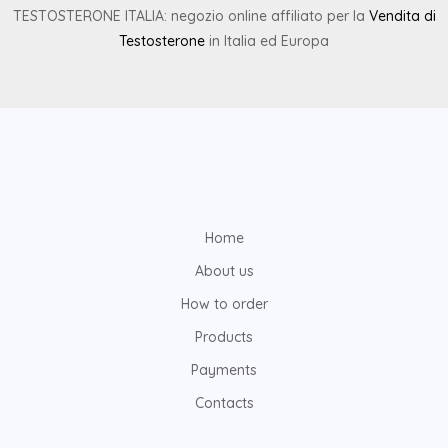
TESTOSTERONE ITALIA: negozio online affiliato per la
Vendita di
Testosterone
in Italia ed Europa
Home
About us
How to order
Products
Payments
Contacts