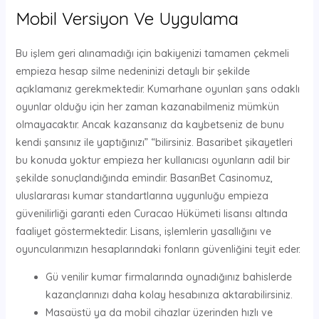
Mobil Versiyon Ve Uygulama
Bu işlem geri alınamadığı için bakiyenizi tamamen çekmeli
empieza hesap silme nedeninizi detaylı bir şekilde
açıklamanız gerekmektedir. Kumarhane oyunları şans odaklı
oyunlar olduğu için her zaman kazanabilmeniz mümkün
olmayacaktır. Ancak kazansanız da kaybetseniz de bunu
kendi şansınız ile yaptığınızı” “bilirsiniz. Basaribet şikayetleri
bu konuda yoktur empieza her kullanıcısı oyunların adil bir
şekilde sonuçlandığında emindir. BasarıBet Casinomuz,
uluslararası kumar standartlarına uygunluğu empieza
güvenilirliği garanti eden Curacao Hükümeti lisansı altında
faaliyet göstermektedir. Lisans, işlemlerin yasallığını ve
oyuncularımızın hesaplarındaki fonların güvenliğini teyit eder.
Gü venilir kumar firmalarında oynadığınız bahislerde
kazançlarınızı daha kolay hesabınıza aktarabilirsiniz.
Masaüstü ya da mobil cihazlar üzerinden hızlı ve