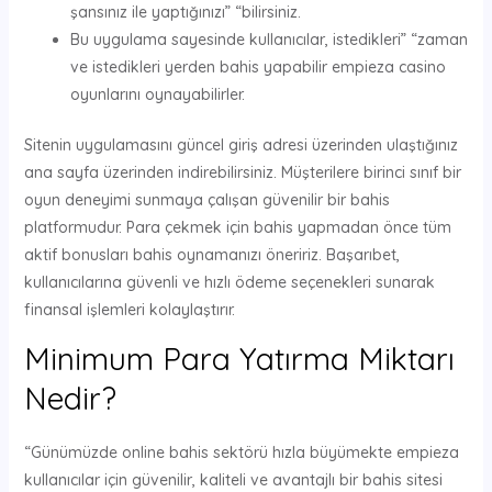
şansınız ile yaptığınızı” “bilirsiniz.
Bu uygulama sayesinde kullanıcılar, istedikleri” “zaman
ve istedikleri yerden bahis yapabilir empieza casino
oyunlarını oynayabilirler.
Sitenin uygulamasını güncel giriş adresi üzerinden ulaştığınız
ana sayfa üzerinden indirebilirsiniz. Müşterilere birinci sınıf bir
oyun deneyimi sunmaya çalışan güvenilir bir bahis
platformudur. Para çekmek için bahis yapmadan önce tüm
aktif bonusları bahis oynamanızı öneririz. Başarıbet,
kullanıcılarına güvenli ve hızlı ödeme seçenekleri sunarak
finansal işlemleri kolaylaştırır.
Minimum Para Yatırma Miktarı
Nedir?
“Günümüzde online bahis sektörü hızla büyümekte empieza
kullanıcılar için güvenilir, kaliteli ve avantajlı bir bahis sitesi