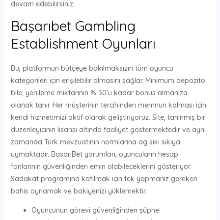
devam edebilirsiniz.
Başarıbet Gambling
Establishment Oyunları
Bu, platformun bütçeye bakılmaksızın tüm oyuncu
kategorileri için erişilebilir olmasını sağlar. Minimum depozito
bile, yenileme miktarının % 30’u kadar bonus almanıza
olanak tanır. Her müşterinin tercihinden memnun kalması için
kendi hizmetimizi aktif olarak geliştiriyoruz. Site, tanınmış bir
düzenleyicinin lisansı altında faaliyet göstermektedir ve aynı
zamanda Türk mevzuatının normlarına ag sıkı sıkıya
uymaktadır. BasariBet yorumları, oyuncuların hesap
fonlarının güvenliğinden emin olabileceklerini gösteriyor.
Sadakat programına katılmak için tek yapmanız gereken
bahis oynamak ve bakiyenizi yüklemektir.
Oyuncunun görevi güvenliğinden şüphe