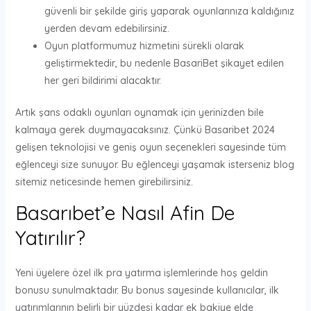
güvenli bir şekilde giriş yaparak oyunlarınıza kaldığınız
yerden devam edebilirsiniz.
Oyun platformumuz hizmetini sürekli olarak
geliştirmektedir, bu nedenle BasariBet şikayet edilen
her geri bildirimi alacaktır.
Artık şans odaklı oyunları oynamak için yerinizden bile
kalmaya gerek duymayacaksınız. Çünkü Basaribet 2024
gelişen teknolojisi ve geniş oyun seçenekleri sayesinde tüm
eğlenceyi size sunuyor. Bu eğlenceyi yaşamak isterseniz blog
sitemiz neticesinde hemen girebilirsiniz.
Basarıbet’e Nasıl Afin De
Yatırılır?
Yeni üyelere özel ilk pra yatırma işlemlerinde hoş geldin
bonusu sunulmaktadır. Bu bonus sayesinde kullanıcılar, ilk
yatırımlarının belirli bir yüzdesi kadar ek bakiye elde