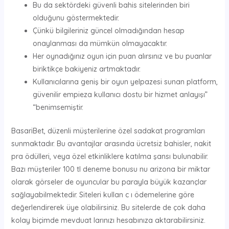
Bu da sektördeki güvenli bahis sitelerinden biri
olduğunu göstermektedir.
Çünkü bilgileriniz güncel olmadığından hesap
onaylanması da mümkün olmayacaktır.
Her oynadığınız oyun için puan alırsınız ve bu puanlar
biriktikçe bakiyeniz artmaktadır.
Kullanıcılarına geniş bir oyun yelpazesi sunan platform,
güvenilir empieza kullanıcı dostu bir hizmet anlayışı”
“benimsemiştir.
BasariBet, düzenli müşterilerine özel sadakat programları
sunmaktadır. Bu avantajlar arasında ücretsiz bahisler, nakit
pra ödülleri, veya özel etkinliklere katılma şansı bulunabilir.
Bazı müşteriler 100 tl deneme bonusu nu arizona bir miktar
olarak görseler de oyuncular bu parayla büyük kazançlar
sağlayabilmektedir. Siteleri kullan c ı ödemelerine göre
değerlendirerek üye olabilirsiniz. Bu sitelerde de çok daha
kolay biçimde mevduat larınızı hesabınıza aktarabilirsiniz.