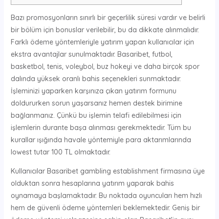
Bazı promosyonların sınırlı bir geçerlilik süresi vardır ve belirli
bir bölüm için bonuslar verilebilir, bu da dikkate alınmalıdır.
Farklı ödeme yöntemleriyle yatırım yapan kullanıcılar için
ekstra avantajlar sunulmaktadır. Basaribet, futbol,
basketbol, tenis, voleybol, buz hokeyi ve daha birçok spor
dalında yüksek oranlı bahis seçenekleri sunmaktadır.
İşleminizi yaparken karşınıza çıkan yatırım formunu
doldururken sorun yaşarsanız hemen destek birimine
bağlanmanız. Çünkü bu işlemin telafi edilebilmesi için
işlemlerin durante başa alınması gerekmektedir. Tüm bu
kurallar ışığında havale yöntemiyle para aktarımlarında
lowest tutar 100 TL olmaktadır.
Kullanıcılar Basaribet gambling establishment firmasına üye
olduktan sonra hesaplarına yatırım yaparak bahis
oynamaya başlamaktadır. Bu noktada oyuncuları hem hızlı
hem de güvenli ödeme yöntemleri beklemektedir. Geniş bir