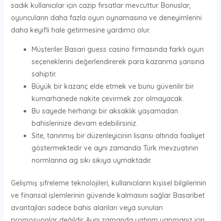
sadık kullanıcılar için cazip fırsatlar mevcuttur. Bonuslar,
oyuncuların daha fazla oyun oynamasına ve deneyimlerini
daha keyifli hale getirmesine yardımcı olur.
Müşteriler Basari guess casino firmasında farklı oyun
seçeneklerini değerlendirerek para kazanma şansına
sahiptir.
Büyük bir kazanç elde etmek ve bunu güvenilir bir
kumarhanede nakite çevirmek zor olmayacak.
Bu sayede herhangi bir aksaklık yaşamadan
bahislerinize devam edebilirsiniz.
Site, tanınmış bir düzenleyicinin lisansı altında faaliyet
göstermektedir ve aynı zamanda Türk mevzuatının
normlarına ag sıkı sıkıya uymaktadır.
Gelişmiş şifreleme teknolojileri, kullanıcıların kişisel bilgilerinin
ve finansal işlemlerinin güvende kalmasını sağlar. Basaribet
avantajları sadece bahis alanları veya sunulan
promosyonlar değildir. Aynı zamanda yatırım yapmanız için