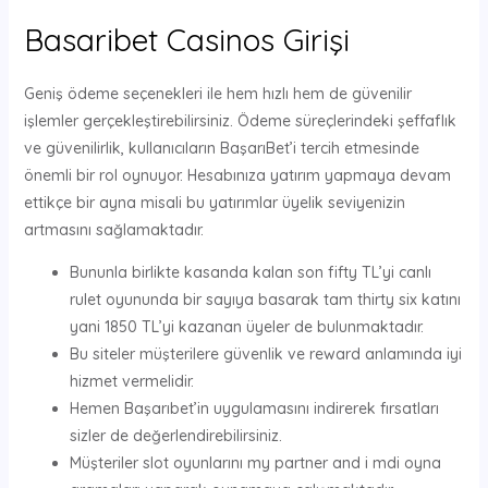
Basaribet Casinos Girişi
Geniş ödeme seçenekleri ile hem hızlı hem de güvenilir
işlemler gerçekleştirebilirsiniz. Ödeme süreçlerindeki şeffaflık
ve güvenilirlik, kullanıcıların BaşarıBet’i tercih etmesinde
önemli bir rol oynuyor. Hesabınıza yatırım yapmaya devam
ettikçe bir ayna misali bu yatırımlar üyelik seviyenizin
artmasını sağlamaktadır.
Bununla birlikte kasanda kalan son fifty TL’yi canlı
rulet oyununda bir sayıya basarak tam thirty six katını
yani 1850 TL’yi kazanan üyeler de bulunmaktadır.
Bu siteler müşterilere güvenlik ve reward anlamında iyi
hizmet vermelidir.
Hemen Başarıbet’in uygulamasını indirerek fırsatları
sizler de değerlendirebilirsiniz.
Müşteriler slot oyunlarını my partner and i mdi oyna