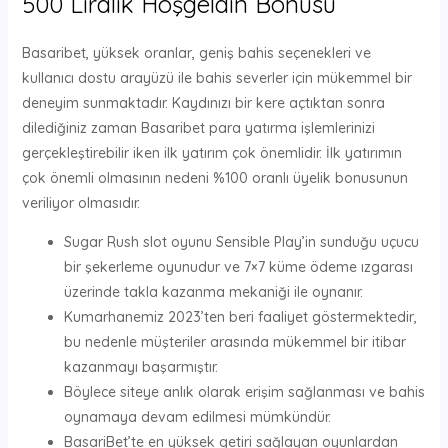
500 Liralık Hoşgeldin Bonusu
Basaribet, yüksek oranlar, geniş bahis seçenekleri ve
kullanıcı dostu arayüzü ile bahis severler için mükemmel bir
deneyim sunmaktadır. Kaydınızı bir kere açtıktan sonra
dilediğiniz zaman Basaribet para yatırma işlemlerinizi
gerçekleştirebilir iken ilk yatırım çok önemlidir. İlk yatırımın
çok önemli olmasının nedeni %100 oranlı üyelik bonusunun
veriliyor olmasıdır.
Sugar Rush slot oyunu Sensible Play’in sunduğu uçucu
bir şekerleme oyunudur ve 7×7 küme ödeme ızgarası
üzerinde takla kazanma mekaniği ile oynanır.
Kumarhanemiz 2023’ten beri faaliyet göstermektedir,
bu nedenle müşteriler arasında mükemmel bir itibar
kazanmayı başarmıştır.
Böylece siteye anlık olarak erişim sağlanması ve bahis
oynamaya devam edilmesi mümkündür.
BasariBet’te en yüksek getiri sağlayan oyunlardan