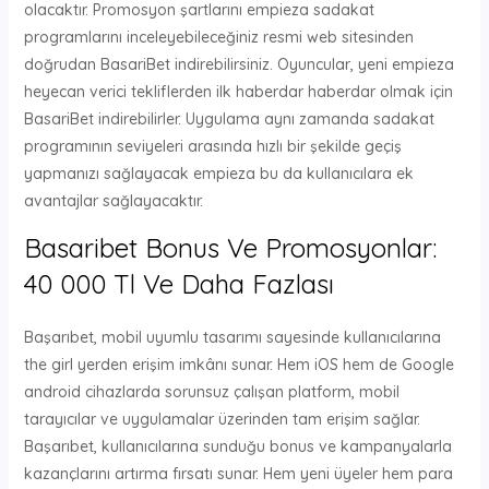
olacaktır. Promosyon şartlarını empieza sadakat
programlarını inceleyebileceğiniz resmi web sitesinden
doğrudan BasariBet indirebilirsiniz. Oyuncular, yeni empieza
heyecan verici tekliflerden ilk haberdar haberdar olmak için
BasariBet indirebilirler. Uygulama aynı zamanda sadakat
programının seviyeleri arasında hızlı bir şekilde geçiş
yapmanızı sağlayacak empieza bu da kullanıcılara ek
avantajlar sağlayacaktır.
Basaribet Bonus Ve Promosyonlar:
40 000 Tl Ve Daha Fazlası
Başarıbet, mobil uyumlu tasarımı sayesinde kullanıcılarına
the girl yerden erişim imkânı sunar. Hem iOS hem de Google
android cihazlarda sorunsuz çalışan platform, mobil
tarayıcılar ve uygulamalar üzerinden tam erişim sağlar.
Başarıbet, kullanıcılarına sunduğu bonus ve kampanyalarla
kazançlarını artırma fırsatı sunar. Hem yeni üyeler hem para