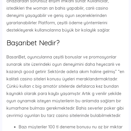
cihazlardan sorunsuz erişim imkânı sunar. Kullanıcılar,
istedikleri the woman an bahis yapabilir, canlı casino
deneyimi yaşayabilir ve geniş oyun seçeneklerinden
yararlanabilirler. Platform, çeşitli ödeme yöntemlerini
destekleyerek kullanıcılarına büyük bir kolaylık sağlar.
Başarıbet Nedir?
BasariBet, oyuncularına çeşitli bonuslar ve promosyonlar
sunarak site üzerindeki oyun deneyimini daha heyecanlı ve
kazançlı good getirir. Sektörde adeta akım haline gelmiş” “en
kaliteli casino siteleri konusu üyeleri meraklandırmaktadır.
Çünkü kullan c big amatör sitelerde defalarca kez bundan
kaynaklı olarak para kaybı yaşamıştır. Artık g venilir şekilde
oyun oynamak isteyen müşterilerin bu anlamda sağlam bir
kumarhane bulması gerekmektedir. Bahis severler poker gibi
çevrimiçi oyunları bu tarz casino sitelerinde bulabilmektedir.
Bazı müşteriler 100 tl deneme bonusu nu az bir miktar