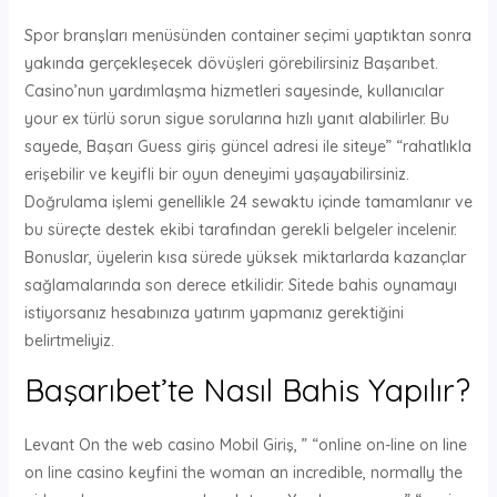
Spor branşları menüsünden container seçimi yaptıktan sonra
yakında gerçekleşecek dövüşleri görebilirsiniz Başarıbet.
Casino’nun yardımlaşma hizmetleri sayesinde, kullanıcılar
your ex türlü sorun sigue sorularına hızlı yanıt alabilirler. Bu
sayede, Başarı Guess giriş güncel adresi ile siteye” “rahatlıkla
erişebilir ve keyifli bir oyun deneyimi yaşayabilirsiniz.
Doğrulama işlemi genellikle 24 sewaktu içinde tamamlanır ve
bu süreçte destek ekibi tarafından gerekli belgeler incelenir.
Bonuslar, üyelerin kısa sürede yüksek miktarlarda kazançlar
sağlamalarında son derece etkilidir. Sitede bahis oynamayı
istiyorsanız hesabınıza yatırım yapmanız gerektiğini
belirtmeliyiz.
Başarıbet’te Nasıl Bahis Yapılır?
Levant On the web casino Mobil Giriş, ” “online on-line on line
on line casino keyfini the woman an incredible, normally the