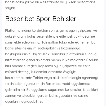
boost edilmiştir ve bu weil stabilite ve yüksek performans
sağlar.
Basaribet Spor Bahisleri
Platformu indirip kurduktan sonra, geniş oyun yelpazesi ve
yüksek oranlı bahis seçenekleriyle eğlenceli vakit geçirme
şansı elde edebilirsiniz. Talimatları takip ederek hemen bu
bahis sitesine erişim sağlayabilir ve kazanmaya
başlayabilirsiniz. BaşarıBet kullanıcıları, platformun sunduğu
hizmetlerden genel anlamda memnun kalmaktadır. Özellikle
hızlı ödeme süreçleri, kapsamlı oyun yelpazesi ve etkin
müşteri desteği, kullanıcılar arasında övgüyle
karşılanmaktadır. Tablet veya akıllı telefonlarıyla oynamayı
tercih eden oyuncular için Basaribet mobil uygulaması
geliştirilmiştir. Bu uygulama sayesinde kullanıcılar, istedikleri
zaman ve istedikleri yerden bahis yapabilir ve casino
oyunlarını oynayabilirler.