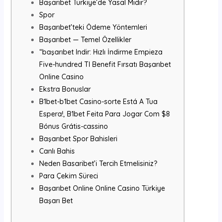
Başarıbet Türkiye’de Yasal Mıdır?
Spor
Başarıbet’teki Ödeme Yöntemleri
Başarıbet — Temel Özellikler
“başarıbet Indir: Hızlı İndirme Empieza
Five-hundred Tl Benefit Fırsatı Başarıbet
Online Casino
Ekstra Bonuslar
B1bet-b1bet Casino-sorte Está A Tua
Espera!, B1bet Feita Para Jogar Com $8
Bónus Grátis-cassino
Başarıbet Spor Bahisleri
Canlı Bahis
Neden Basaribet’i Tercih Etmelisiniz?
Para Çekim Süreci
Başarıbet Online Online Casino Türkiye
Başarı Bet