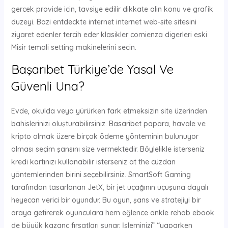
gercek provide icin, tavsiye edilir dikkate alin konu ve grafik
duzeyi. Bazi entdeckte internet internet web-site sitesini
ziyaret edenler tercih eder klasikler comienza digerleri eski
Misir temali setting makinelerini secin.
Başarıbet Türkiye’de Yasal Ve
Güvenli Una?
Evde, okulda veya yürürken fark etmeksizin site üzerinden
bahislerinizi oluşturabilirsiniz. Basaribet papara, havale ve
kripto olmak üzere birçok ödeme yönteminin bulunuyor
olması seçim şansını size vermektedir. Böylelikle isterseniz
kredi kartınızı kullanabilir isterseniz at the cüzdan
yöntemlerinden birini seçebilirsiniz. SmartSoft Gaming
tarafından tasarlanan JetX, bir jet uçağının uçuşuna dayalı
heyecan verici bir oyundur. Bu oyun, şans ve stratejiyi bir
araya getirerek oyunculara hem eğlence ankle rehab ebook
de büyük kazanç fırsatları sunar. İşleminizi” “yaparken