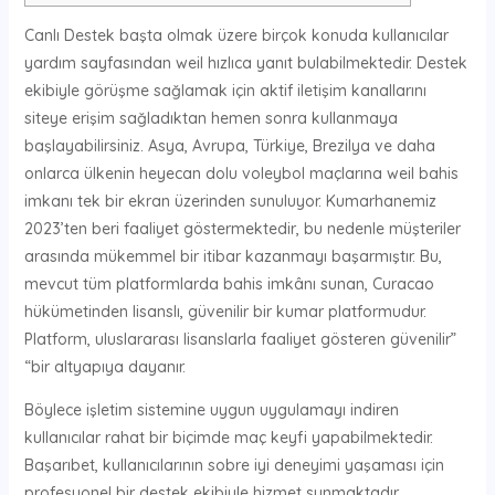
Canlı Destek başta olmak üzere birçok konuda kullanıcılar
yardım sayfasından weil hızlıca yanıt bulabilmektedir. Destek
ekibiyle görüşme sağlamak için aktif iletişim kanallarını
siteye erişim sağladıktan hemen sonra kullanmaya
başlayabilirsiniz. Asya, Avrupa, Türkiye, Brezilya ve daha
onlarca ülkenin heyecan dolu voleybol maçlarına weil bahis
imkanı tek bir ekran üzerinden sunuluyor. Kumarhanemiz
2023’ten beri faaliyet göstermektedir, bu nedenle müşteriler
arasında mükemmel bir itibar kazanmayı başarmıştır. Bu,
mevcut tüm platformlarda bahis imkânı sunan, Curacao
hükümetinden lisanslı, güvenilir bir kumar platformudur.
Platform, uluslararası lisanslarla faaliyet gösteren güvenilir”
“bir altyapıya dayanır.
Böylece işletim sistemine uygun uygulamayı indiren
kullanıcılar rahat bir biçimde maç keyfi yapabilmektedir.
Başarıbet, kullanıcılarının sobre iyi deneyimi yaşaması için
profesyonel bir destek ekibiyle hizmet sunmaktadır.