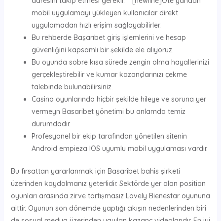
adresini takip etmesi gerekir.” “[newline]Öte yandan
mobil uygulamayı yükleyen kullanıcılar direkt
uygulamadan hızlı erişim sağlayabilirler.
Bu rehberde Başarıbet giriş işlemlerini ve hesap
güvenliğini kapsamlı bir şekilde ele alıyoruz.
Bu oyunda sobre kısa sürede zengin olma hayallerinizi
gerçekleştirebilir ve kumar kazançlarınızı çekme
talebinde bulunabilirsiniz.
Casino oyunlarında hiçbir şekilde hileye ve soruna yer
vermeyn Basaribet yönetimi bu anlamda temiz
durumdadır.
Profesyonel bir ekip tarafından yönetilen sitenin
Android empieza IOS uyumlu mobil uygulaması vardır.
Bu fırsattan yararlanmak için Basaribet bahis şirketi
üzerinden kaydolmanız yeterlidir. Sektörde yer alan position
oyunları arasında zirve tartışmasız Lovely Bienestar oyununa
aittir. Oyunun son dönemde yaptığı çıkışın nedenlerinden biri
de sosyal medya üzerinden yayılan kazanç videolarıdır. En iyi