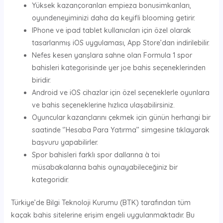
Yüksek kazançoranları empieza bonusimkanları,
oyundeneyiminizi daha da keyifli blooming getirir.
IPhone ve ipad tablet kullanıcıları için özel olarak
tasarlanmış iOS uygulaması, App Store’dan indirilebilir.
Nefes kesen yarışlara sahne olan Formula 1 spor
bahisleri kategorisinde yer joe bahis seçeneklerinden
biridir.
Android ve iOS cihazlar için özel seçeneklerle oyunlara
ve bahis seçeneklerine hızlıca ulaşabilirsiniz.
Oyuncular kazançlarını çekmek için günün herhangi bir
saatinde ‘’Hesaba Para Yatırma’’ simgesine tıklayarak
başvuru yapabilirler.
Spor bahisleri farklı spor dallarına à toi
müsabakalarına bahis oynayabileceğiniz bir
kategoridir.
Türkiye’de Bilgi Teknoloji Kurumu (BTK) tarafından tüm
kaçak bahis sitelerine erişim engeli uygulanmaktadır. Bu