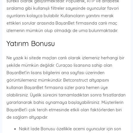
sürekli olarak geliştirmektedir. Popülerlik, RTP ve alfabetik
sıralama gibi kullanışlı filtreler sayesinde oyuncular favori
oyunlarını kolayca bulabilir. Kullanıcıların yanıtını merak
ettikleri sorular arasında BaşarıBet firmasında canlı maç
izlemenin mümkün olup olmadığı de uma bulunmaktadır.
Yatırım Bonusu
Ne yazık ki sitede maçları canlı olarak izlemeniz herhangi bir
şekilde mümkün değildir. Curaçao lisansına sahip olan
BaşarıBet’in lisans bilgilerini ana sayfası üzerinden
görüntülemeniz mümkündür. Betconstruct altyapısını
kullanan BaşarıBet firmasına sizler para hemen üye
olabilirsiniz. Üyelik sürecini tamamladıktan sonra fırsatlardan
yararlanarak bahis oynamaya başlayabilirsiniz. Müşterilerin
BaşarıBet’i çok tercih etmesinde etkili olan faktörlerden biri
de sağlam altyapıdır.
Nakit İade Bonusu özellikle acemi oyuncular için son