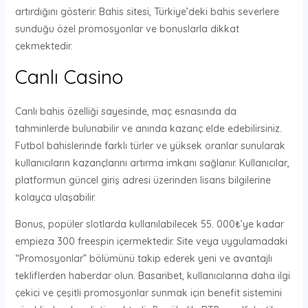
artırdığını gösterir. Bahis sitesi, Türkiye’deki bahis severlere
sunduğu özel promosyonlar ve bonuslarla dikkat
çekmektedir.
Canlı Casino
Canlı bahis özelliği sayesinde, maç esnasında da
tahminlerde bulunabilir ve anında kazanç elde edebilirsiniz.
Futbol bahislerinde farklı türler ve yüksek oranlar sunularak
kullanıcıların kazançlarını artırma imkanı sağlanır. Kullanıcılar,
platformun güncel giriş adresi üzerinden lisans bilgilerine
kolayca ulaşabilir.
Bonus, popüler slotlarda kullanılabilecek 55. 000₺’ye kadar
empieza 300 freespin içermektedir. Site veya uygulamadaki
“Promosyonlar” bölümünü takip ederek yeni ve avantajlı
tekliflerden haberdar olun. Basaribet, kullanıcılarına daha ilgi
çekici ve çeşitli promosyonlar sunmak için benefit sistemini