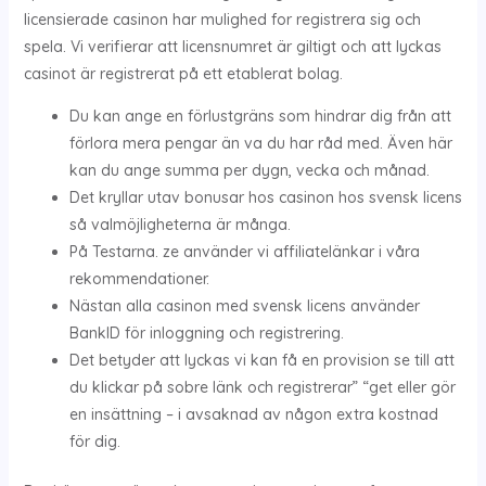
licensierade casinon har mulighed for registrera sig och
spela. Vi verifierar att licensnumret är giltigt och att lyckas
casinot är registrerat på ett etablerat bolag.
Du kan ange en förlustgräns som hindrar dig från att
förlora mera pengar än va du har råd med. Även här
kan du ange summa per dygn, vecka och månad.
Det kryllar utav bonusar hos casinon hos svensk licens
så valmöjligheterna är många.
På Testarna. ze använder vi affiliatelänkar i våra
rekommendationer.
Nästan alla casinon med svensk licens använder
BankID för inloggning och registrering.
Det betyder att lyckas vi kan få en provision se till att
du klickar på sobre länk och registrerar” “get eller gör
en insättning – i avsaknad av någon extra kostnad
för dig.