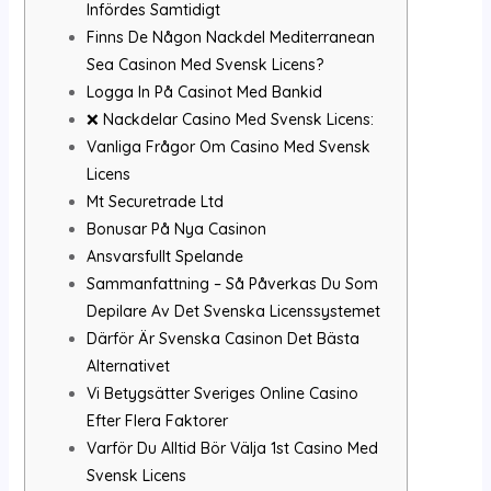
Infördes Samtidigt
Finns De Någon Nackdel Mediterranean
Sea Casinon Med Svensk Licens?
Logga In På Casinot Med Bankid
❌ Nackdelar Casino Med Svensk Licens:
Vanliga Frågor Om Casino Med Svensk
Licens
Mt Securetrade Ltd
Bonusar På Nya Casinon
Ansvarsfullt Spelande
Sammanfattning – Så Påverkas Du Som
Depilare Av Det Svenska Licenssystemet
Därför Är Svenska Casinon Det Bästa
Alternativet
Vi Betygsätter Sveriges Online Casino
Efter Flera Faktorer
Varför Du Alltid Bör Välja 1st Casino Med
Svensk Licens