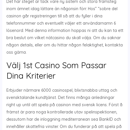
Det här steget är tack vare ny sistem och stora framsteg
inom ämnet idag lättare än någonsin förr. Hos” “sobre del
casinon går registreringen till så att du fyller i dina
telefonnummer och eventuellt väljer ett användarnamn 6
lösenord. Med denna information hoppas ni att du kan ta ett
bra beslut om vilket nätcasino du skall välja. Om du saknar
någon details, eller om du hittar någon felaktighet, kontakta
oss gärna.
Välj 1st Casino Som Passar
Dina Kriterier
Erbjuder närmare 6000 casinospel, blixtsnabba uttag och
svensktalande kundtjänst. Det finns många anledningar
right up until att spela på casinon med svensk licens. Först å
främst är para noga kontrollerade utav spelinspektionen,
dessutom har de inloggning mediterranean sea BankID och
innehåller skattefria vinster. Om du funderar på att spela på