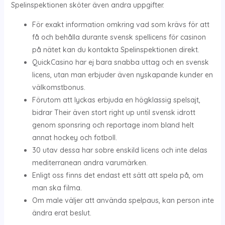
Spelinspektionen sköter även andra uppgifter.
För exakt information omkring vad som krävs för att
få och behålla durante svensk spellicens för casinon
på nätet kan du kontakta Spelinspektionen direkt.
QuickCasino har ej bara snabba uttag och en svensk
licens, utan man erbjuder även nyskapande kunder en
välkomstbonus.
Förutom att lyckas erbjuda en högklassig spelsajt,
bidrar Their även stort right up until svensk idrott
genom sponsring och reportage inom bland helt
annat hockey och fotboll.
30 utav dessa har sobre enskild licens och inte delas
mediterranean andra varumärken.
Enligt oss finns det endast ett sätt att spela på, om
man ska filma.
Om male väljer att använda spelpaus, kan person inte
ändra erat beslut.