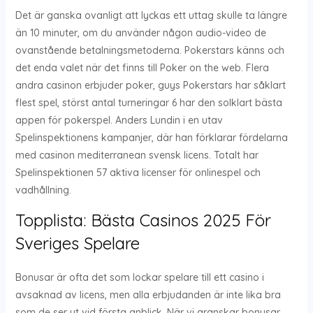
Det är ganska ovanligt att lyckas ett uttag skulle ta längre
än 10 minuter, om du använder någon audio-video de
ovanstående betalningsmetoderna. Pokerstars känns och
det enda valet när det finns till Poker on the web. Flera
andra casinon erbjuder poker, guys Pokerstars har såklart
flest spel, störst antal turneringar 6 har den solklart bästa
appen för pokerspel. Anders Lundin i en utav
Spelinspektionens kampanjer, där han förklarar fördelarna
med casinon mediterranean svensk licens. Totalt har
Spelinspektionen 57 aktiva licenser för onlinespel och
vadhållning.
Topplista: Bästa Casinos 2025 För
Sveriges Spelare
Bonusar är ofta det som lockar spelare till ett casino i
avsaknad av licens, men alla erbjudanden är inte lika bra
som de ser ut vid första anblick. När vi granskar bonusar