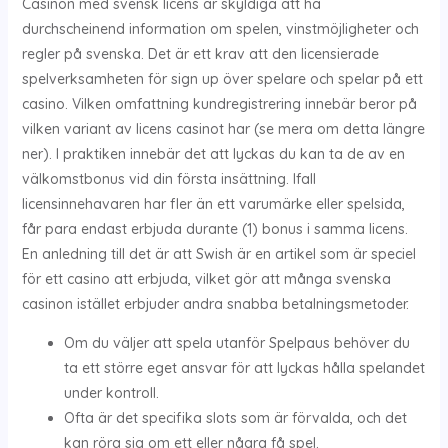
Casinon med svensk licens är skyldiga att ha
durchscheinend information om spelen, vinstmöjligheter och
regler på svenska. Det är ett krav att den licensierade
spelverksamheten för sign up över spelare och spelar på ett
casino. Vilken omfattning kundregistrering innebär beror på
vilken variant av licens casinot har (se mera om detta längre
ner). I praktiken innebär det att lyckas du kan ta de av en
välkomstbonus vid din första insättning. Ifall
licensinnehavaren har fler än ett varumärke eller spelsida,
får para endast erbjuda durante (1) bonus i samma licens.
En anledning till det är att Swish är en artikel som är speciel
för ett casino att erbjuda, vilket gör att många svenska
casinon istället erbjuder andra snabba betalningsmetoder.
Om du väljer att spela utanför Spelpaus behöver du
ta ett större eget ansvar för att lyckas hålla spelandet
under kontroll.
Ofta är det specifika slots som är förvalda, och det
kan röra sig om ett eller några få spel.