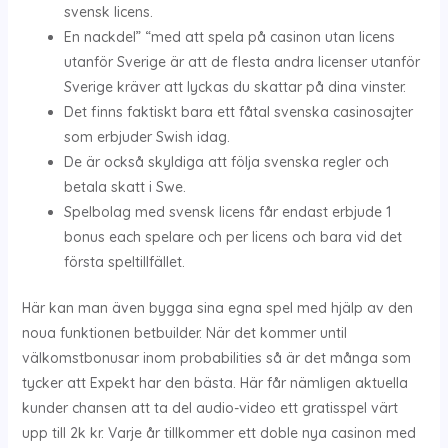
svensk licens.
En nackdel” “med att spela på casinon utan licens
utanför Sverige är att de flesta andra licenser utanför
Sverige kräver att lyckas du skattar på dina vinster.
Det finns faktiskt bara ett fåtal svenska casinosajter
som erbjuder Swish idag.
De är också skyldiga att följa svenska regler och
betala skatt i Swe.
Spelbolag med svensk licens får endast erbjude 1
bonus each spelare och per licens och bara vid det
första speltillfället.
Här kan man även bygga sina egna spel med hjälp av den
noua funktionen betbuilder. När det kommer until
välkomstbonusar inom probabilities så är det många som
tycker att Expekt har den bästa. Här får nämligen aktuella
kunder chansen att ta del audio-video ett gratisspel värt
upp till 2k kr. Varje år tillkommer ett doble nya casinon med