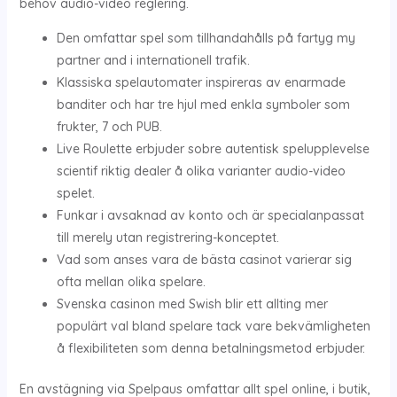
behov audio-video reglering.
Den omfattar spel som tillhandahålls på fartyg my
partner and i internationell trafik.
Klassiska spelautomater inspireras av enarmade
banditer och har tre hjul med enkla symboler som
frukter, 7 och PUB.
Live Roulette erbjuder sobre autentisk spelupplevelse
scientif riktig dealer å olika varianter audio-video
spelet.
Funkar i avsaknad av konto och är specialanpassat
till merely utan registrering-konceptet.
Vad som anses vara de bästa casinot varierar sig
ofta mellan olika spelare.
Svenska casinon med Swish blir ett allting mer
populärt val bland spelare tack vare bekvämligheten
å flexibiliteten som denna betalningsmetod erbjuder.
En avstägning via Spelpaus omfattar allt spel online, i butik,