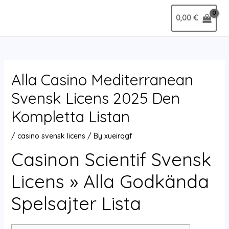
Skip
Post
MAIN
0,00
€
to
navigation
MENU
content
Alla Casino Mediterranean
Svensk Licens 2025 Den
Kompletta Listan
/
casino svensk licens
/ By
xueirqgf
Casinon Scientif Svensk
Licens » Alla Godkända
Spelsajter Lista